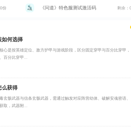
《问道》特色服测试激活码
0份
剩余：
装如何选择
核心是按英雄定位、敌方护甲与游戏阶段，区分固定穿甲与百分比穿甲，
百分比穿甲...
怎么获得
毒玄骸武器与信条玄骸武器，需通过触发对应阵营幼体、破解安魂密语、
取，武器附...