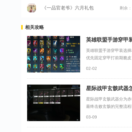
《一品官老爷》六月礼包
剩余：
相关攻略
英雄联盟手游穿甲
英雄联盟手游穿甲装选择
优先固定穿甲打前期脆皮、
02-02
星际战甲玄骸武器
星际战甲玄骸武器分为赤
最终击败玄骸的完整流程获
03-09