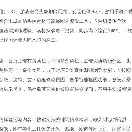
信、QQ、游戏账号头像都能用到，安装包体积小，占用手机存
整合现成高清头像素材与简易图片编辑工具，不用切换多个软
懂基础操作逻辑。素材持续每日更新，同步当下流行的ins、二
上找图还要去除水印的麻烦。
块，首页顶部有搜索栏，中间是分类栏，底部切换功能分区。头
明星等二十多个类目，点开对应分类直接滑动浏览大图，长按图
贴纸、滤镜、文字边框修改原图，自带智能抠图功能，更换背景
台头像尺寸，保存后可直接跳转设置头像界面，不用手动裁剪调
清标签过滤内容，搜索支持关键词精准检索，输入“小众情侣头
门槛低，所有美化工具免费开放，贴纸、滤镜每周上新。设置里提