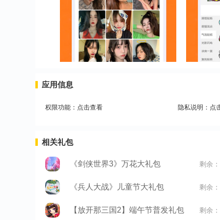
应用信息
权限功能：
点击查看
隐私说明：
点
相关礼包
《剑侠世界3》万花大礼包
剩余：
《兵人大战》儿童节大礼包
剩余：
【放开那三国2】端午节普发礼包
剩余：