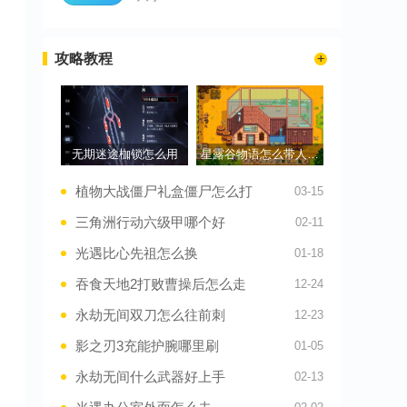
攻略教程
无期迷途枷锁怎么用
星露谷物语怎么带人去温泉
植物大战僵尸礼盒僵尸怎么打
03-15
三角洲行动六级甲哪个好
02-11
光遇比心先祖怎么换
01-18
吞食天地2打败曹操后怎么走
12-24
永劫无间双刀怎么往前刺
12-23
影之刃3充能护腕哪里刷
01-05
永劫无间什么武器好上手
02-13