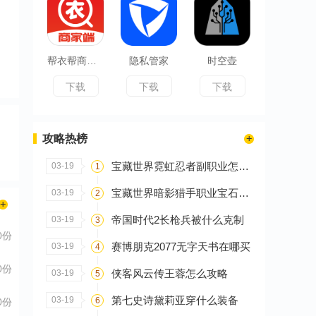
帮衣帮商家端
隐私管家
时空壶
下载
下载
下载
攻略热榜
宝藏世界霓虹忍者副职业怎么选
03-19
1
宝藏世界暗影猎手职业宝石怎么搭配
03-19
2
帝国时代2长枪兵被什么克制
03-19
3
0份
赛博朋克2077无字天书在哪买
03-19
4
0份
侠客风云传王蓉怎么攻略
03-19
5
第七史诗黛莉亚穿什么装备
03-19
6
0份