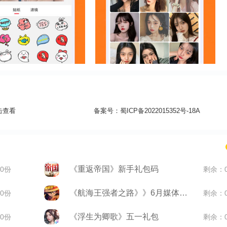
击查看
备案号：
蜀ICP备2022015352号-18A
《重返帝国》新手礼包码
0份
剩余：
《航海王强者之路》》6月媒体礼包
0份
剩余：
《浮生为卿歌》五一礼包
0份
剩余：