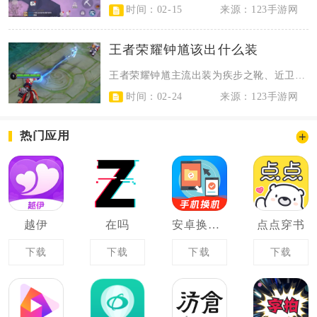
时间：02-15
来源：123手游网
王者荣耀钟馗该出什么装
王者荣耀钟馗主流出装为疾步之靴、近卫荣耀、极寒风暴、魔女斗篷、旭日初光、霸者...
时间：02-24
来源：123手游网
热门应用
越伊
在吗
安卓换机搬家助手
点点穿书
下载
下载
下载
下载