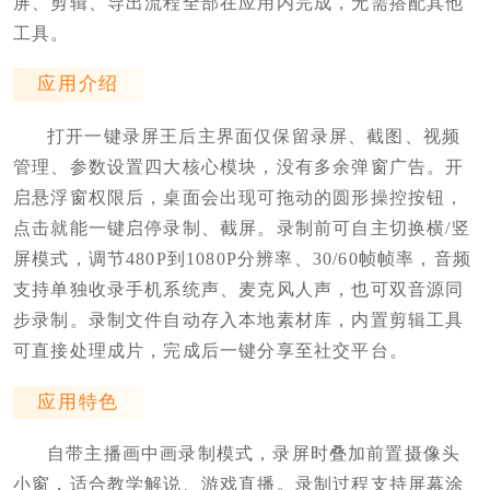
屏、剪辑、导出流程全部在应用内完成，无需搭配其他
工具。
应用介绍
打开一键录屏王后主界面仅保留录屏、截图、视频
管理、参数设置四大核心模块，没有多余弹窗广告。开
启悬浮窗权限后，桌面会出现可拖动的圆形操控按钮，
点击就能一键启停录制、截屏。录制前可自主切换横/竖
屏模式，调节480P到1080P分辨率、30/60帧帧率，音频
支持单独收录手机系统声、麦克风人声，也可双音源同
步录制。录制文件自动存入本地素材库，内置剪辑工具
可直接处理成片，完成后一键分享至社交平台。
应用特色
自带主播画中画录制模式，录屏时叠加前置摄像头
小窗，适合教学解说、游戏直播。录制过程支持屏幕涂