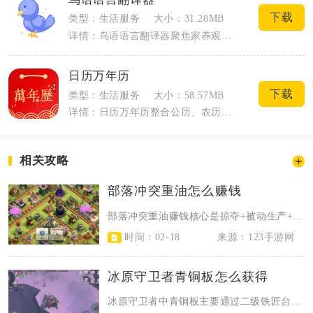
下载
类型：生活服务
大小：31.28MB
详情：鸟语语言翻译器聚焦家养观赏鸟与户外野生鸟类，依托AI声纹识别实现鸟鸣与人语双...
日历万年历
下载
类型：生活服务
大小：58.57MB
详情：日历万年历整合公历、农历、黄历、日程管理与生活便民工具，覆盖日常查日期、择吉...
相关攻略
部落冲突重油怎么赚钱
部落冲突重油赚钱核心是掠夺+被动生产+活动奖励三管齐下，用低成本兵种打高资源...
时间：02-18
来源：123手游网
冰原守卫者青铜板怎么获得
冰原守卫者中青铜板主要通过二级铁匠台合成获得，合成材料为铜锭与锡锭，此外清理...