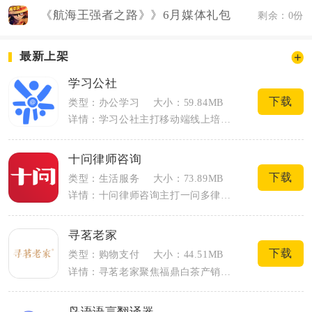
《航海王强者之路》》6月媒体礼包
剩余：0份
最新上架
学习公社
下载
类型：办公学习
大小：59.84MB
详情：学习公社主打移动端线上培训与社群化学习，主要面向教育系统干部、教师以及参训单...
十问律师咨询
下载
类型：生活服务
大小：73.89MB
详情：十问律师咨询主打一问多律师同步答疑模式，整合在线咨询、文书代写、案源匹配、法...
寻茗老家
下载
类型：购物支付
大小：44.51MB
详情：寻茗老家聚焦福鼎白茶产销与茶文化交流，面向喝茶、存茶、送礼的茶友打造线上综合...
鸟语语言翻译器