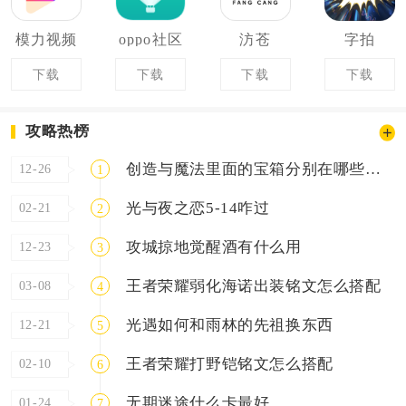
模力视频
oppo社区
汸苍
字拍
下载
下载
下载
下载
攻略热榜
创造与魔法里面的宝箱分别在哪些地方
12-26
1
光与夜之恋5-14咋过
02-21
2
攻城掠地觉醒酒有什么用
12-23
3
王者荣耀弱化海诺出装铭文怎么搭配
03-08
4
光遇如何和雨林的先祖换东西
12-21
5
王者荣耀打野铠铭文怎么搭配
02-10
6
无期迷途什么卡最好
01-24
7