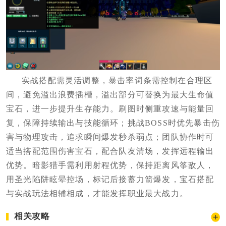
实战搭配需灵活调整，暴击率词条需控制在合理区
间，避免溢出浪费插槽，溢出部分可替换为最大生命值
宝石，进一步提升生存能力。刷图时侧重攻速与能量回
复，保障持续输出与技能循环；挑战BOSS时优先暴击伤
害与物理攻击，追求瞬间爆发秒杀弱点；团队协作时可
适当搭配范围伤害宝石，配合队友清场，发挥远程输出
优势。暗影猎手需利用射程优势，保持距离风筝敌人，
用圣光陷阱眩晕控场，标记后接蓄力箭爆发，宝石搭配
与实战玩法相辅相成，才能发挥职业最大战力。
相关攻略