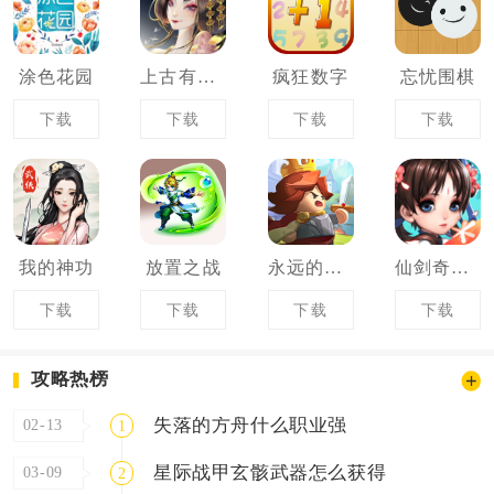
涂色花园
上古有灵妖
疯狂数字
忘忧围棋
下载
下载
下载
下载
我的神功
放置之战
永远的蔚蓝星球
仙剑奇侠传
下载
下载
下载
下载
攻略热榜
失落的方舟什么职业强
02-13
1
星际战甲玄骸武器怎么获得
03-09
2