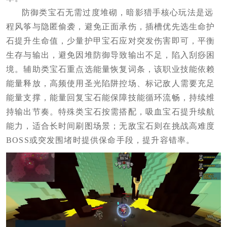
防御类宝石无需过度堆砌，暗影猎手核心玩法是远
程风筝与隐匿偷袭，避免正面承伤，插槽优先选生命护
石提升生命值，少量护甲宝石应对突发伤害即可，平衡
生存与输出，避免因堆防御导致输出不足，陷入刮痧困
境。辅助类宝石重点选能量恢复词条，该职业技能依赖
能量释放，高频使用圣光陷阱控场、标记敌人需要充足
能量支撑，能量回复宝石能保障技能循环流畅，持续维
持输出节奏。特殊类宝石按需搭配，吸血宝石提升续航
能力，适合长时间刷图场景；无敌宝石则在挑战高难度
BOSS或突发围堵时提供保命手段，提升容错率。