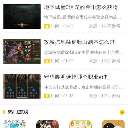
地下城堡3诅咒的金币怎么获得
地下城堡3诅咒的金币核心获取途径为反复刷取第三个秘境幽雾森林，通过特定楼层拾...
时间：03-03
来源：123手游网
攻城掠地猛虎归山副本怎么过
攻城掠地猛虎归山副本通关核心在于合理搭配武将阵容、配齐装备宝石门槛、把控战法...
时间：01-09
来源：123手游网
守望黎明选择哪个职业好打
斗士主打以战养战，攻击时拥有高额攻防与掠夺加成，能快速从其他玩家处获取大量资...
时间：03-13
来源：123手游网
热门游戏