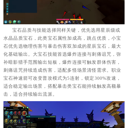
宝石品质与技能选择同样关键，优先选用星辰级或
水晶品质宝石，此类宝石属性加成高，跳点优质，小宝
石优先选物理伤害与暴击伤害双加成的星辰宝石，最大
化基础输出。大宝石技能首选爆炸连接与刺痛诅咒，弥
补暗影猎手范围输出短板，爆炸连接可触发群体伤害，
刺痛诅咒持续造成伤害，适配多怪场景清怪需求。职业
宝石神速箭可改变普攻模式为5连射，锁定300%攻速，
适合稳定输出场景，搭配暴击类宝石能持续触发高额暴
击，适合持续输出流派。