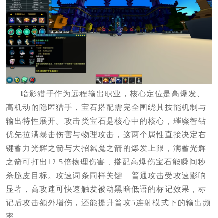
暗影猎手作为远程输出职业，核心定位是高爆发、
高机动的隐匿猎手，宝石搭配需完全围绕其技能机制与
输出特性展开。攻击类宝石是核心中的核心，璀璨智钻
优先拉满暴击伤害与物理攻击，这两个属性直接决定右
键蓄力光辉之箭与大招弑魔之箭的爆发上限，满蓄光辉
之箭可打出12.5倍物理伤害，搭配高爆伤宝石能瞬间秒
杀脆皮目标。攻速词条同样关键，普通攻击受攻速影响
显著，高攻速可快速触发被动黑暗低语的标记效果，标
记后攻击额外增伤，还能提升普攻5连射模式下的输出频
率。