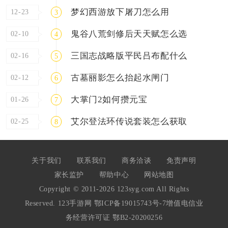
梦幻西游放下屠刀怎么用
12-23
3
鬼谷八荒剑修后天天赋怎么选
02-10
4
三国志战略版平民吕布配什么
02-16
5
古墓丽影怎么抬起水闸门
02-12
6
大掌门2如何攒元宝
01-26
7
艾尔登法环传说套装怎么获取
02-25
8
关于我们
联系我们
商务洽谈
免责声明
家长监护
帮助中心
网站地图
Copyright © 2011-2026 123syg.com All Rights
Reserved. 123手游网
鄂ICP备19015743号-7
增值电信业
务经营许可证 鄂B2-20200256