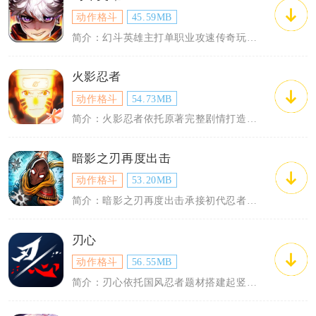
动作格斗
45.59MB
简介：幻斗英雄主打单职业攻速传奇玩法，整合战法道三类技能效果，不用切换职业就能体验...
火影忍者
动作格斗
54.73MB
简介：火影忍者依托原著完整剧情打造横版忍术格斗手游，收录鸣人、佐助、宇智波鼬等百余...
暗影之刃再度出击
动作格斗
53.20MB
简介：暗影之刃再度出击承接初代忍者闯关剧情，主角黑库为营救被俘的师父，穿梭在融合日...
刃心
动作格斗
56.55MB
简介：刃心依托国风忍者题材搭建起竖屏动作跑酷体系，把闯关竞速、角色养成与节奏格斗相...