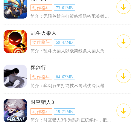
动作格斗
73.61MB
简介：无限英雄主打策略塔防搭配英雄养成，移动端单指即可完成大部分操作。对局核心依靠...
乱斗火柴人
动作格斗
59.47MB
简介：乱斗火柴人以极简线条火柴人为操控角色，主打横版物理乱斗对抗，单机闯关、多人联...
弈剑行
动作格斗
84.62MB
简介：弈剑行主打纯技术向武侠冷兵器对战，摒弃数值碾压，依靠滑动屏幕操控招式实现真人...
时空猎人3
动作格斗
19.71MB
简介：时空猎人3作为系列正统续作，把初代像素横版格斗升级为3D科幻横版动作玩法，故...