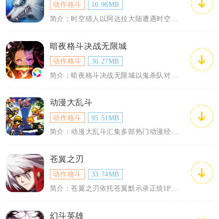
动作格斗
16.96MB
简介：时空猎人以阿达拉大陆遭遇时空裂隙入侵为背景，是上线多年的2.5D横版格斗手游...
暗夜格斗决战无限城
动作格斗
36.27MB
简介：暗夜格斗决战无限城以鬼杀队对抗恶鬼为故事主线，无限城是玩家长期挑战、获取养成...
动漫大乱斗
动作格斗
95.51MB
简介：动漫大乱斗汇集多部热门动漫经典人物，打破原作次元限制，实现不同世界观角色同台...
苍翼之刃
动作格斗
33.74MB
简介：苍翼之刃依托苍翼默示录正统IP打造横版指尖格斗手游，完整承接原作时空纷争世界...
幻斗英雄