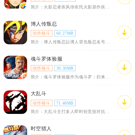
简介：火影忍者疾风传依托火影原作疾风传篇章制作横版格斗手游，完整收录疾风传主线剧情...
博人传叛忍
动作格斗
60.27MB
简介：博人传叛忍以博人背负叛忍名号追查壳组织阴谋作为故事主线，结合横版动作闯关与忍...
魂斗罗体验服
动作格斗
30.30MB
简介：魂斗罗体验服作为魂斗罗：归来专属测试服务器，承载正式服全部更新内容的提前测试...
大乱斗
动作格斗
71.48MB
简介：大乱斗主打多人即时轻竞技对抗，单局时长控制在五到十分钟，适配碎片化游玩时间。...
时空猎人