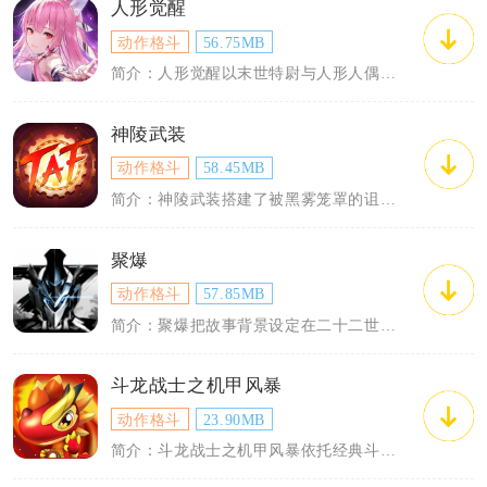
人形觉醒
动作格斗
56.75MB
简介：人形觉醒以末世特尉与人形人偶并肩作战为故事主线，采用3D伪横版动作闯关模式，...
神陵武装
动作格斗
58.45MB
简介：神陵武装搭建了被黑雾笼罩的诅咒大陆，玩家化身觉醒者，追查魔神复苏的真相。整体...
聚爆
动作格斗
57.85MB
简介：聚爆把故事背景设定在二十二世纪，地球遭到外星变异生物入侵，人类幸存者驾驶机甲...
斗龙战士之机甲风暴
动作格斗
23.90MB
简介：斗龙战士之机甲风暴依托经典斗龙IP打造3D横版闯关手游，融合机甲进化、跑酷闯...