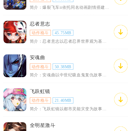
简介：爆裂飞车ii依托同名动画剧情搭建冒险内容，将飞车变形与赛道对战结合，玩家可以...
忍者意志
动作格斗
45.75MB
简介：忍者意志以忍者忍界世界观为基底，主打竖屏策略卡牌闯关玩法，玩家以忍者统领的身...
安魂曲
动作格斗
50.38MB
简介：安魂曲以中世纪吸血鬼复仇故事为主线，采用暗黑哥特横版动作框架，全程依靠手动搓...
飞跃虹镜
动作格斗
21.40MB
简介：飞跃虹镜以都市灵能灾变为故事主线，玩家化身心灵研究所所长，集结各类灵能者对抗...
全明星激斗