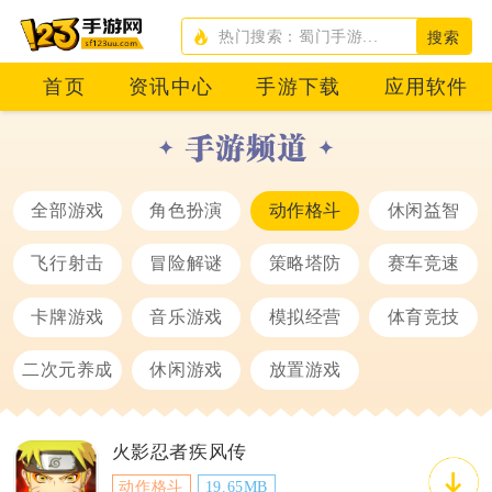
搜索
首页
资讯中心
手游下载
应用软件
全部游戏
角色扮演
动作格斗
休闲益智
飞行射击
冒险解谜
策略塔防
赛车竞速
卡牌游戏
音乐游戏
模拟经营
体育竞技
二次元养成
休闲游戏
放置游戏
火影忍者疾风传
动作格斗
19.65MB