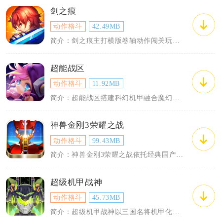
剑之痕
动作格斗
42.49MB
简介：剑之痕主打横版卷轴动作闯关玩法，延续经典单机动作游戏战斗质感，融合角色养成、...
超能战区
动作格斗
11.92MB
简介：超能战区搭建科幻机甲融合魔幻风格的宇宙战场，玩家化身星际指挥官，收集各类超能...
神兽金刚3荣耀之战
动作格斗
99.43MB
简介：神兽金刚3荣耀之战依托经典国产动画神兽金刚3超变星甲正版内容改编打造3D机甲...
超级机甲战神
动作格斗
45.73MB
简介：超级机甲战神以三国名将机甲化为核心题材，竖屏回合制机甲对战手游，玩家化身机甲...