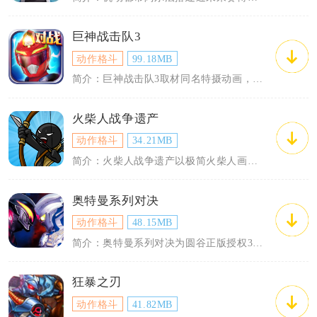
巨神战击队3
动作格斗
99.18MB
简介：巨神战击队3取材同名特摄动画，玩家操控Q版超救分队战士闯关作战。游戏还原红宵...
火柴人战争遗产
动作格斗
34.21MB
简介：火柴人战争遗产以极简火柴人画风搭建策略战场，玩家统领火柴人士兵争夺地图黄金资...
奥特曼系列对决
动作格斗
48.15MB
简介：奥特曼系列对决为圆谷正版授权3D回合策略手游，延续奥特曼系列OL正统续作内容...
狂暴之刃
动作格斗
41.82MB