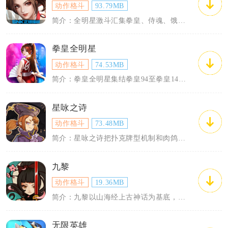
动作格斗
93.79MB
简介：全明星激斗汇集拳皇、侍魂、饿狼传说等多系列格斗角色，主打回合策略卡牌对战，玩...
拳皇全明星
动作格斗
74.53MB
简介：拳皇全明星集结拳皇94至拳皇14全部历代格斗家，采用3D横版动作闯关框架，把...
星咏之诗
动作格斗
73.48MB
简介：星咏之诗把扑克牌型机制和肉鸽卡牌玩法相互融合，用对子、同花顺等组合触发各类战...
九黎
动作格斗
19.36MB
简介：九黎以山海经上古神话为基底，采用水墨剪影美术打造横版动作闯关内容，玩家操控身...
无限英雄