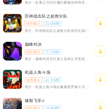
简介：狂暴之刃主打魔幻横版动作闯关，移动端采用虚拟摇杆搭配四技能按键的经典操作布局...
巨神战击队之超救分队
动作格斗
24.60MB
简介：巨神战击队之超救分队依托正版IP改编，把原作超救分队五位核心队员做成Q版可操...
巅峰对决
动作格斗
71.57MB
简介：巅峰对决主打真人实时公平竞技对战，覆盖单人单挑、多人组队等多种对局模式，适配...
机器人角斗场
动作格斗
41.33MB
简介：机器人角斗场以像素机甲格斗为核心，移植改编端游完整内容，手机端适配触屏操控，...
爆裂飞车ii
动作格斗
14.80MB