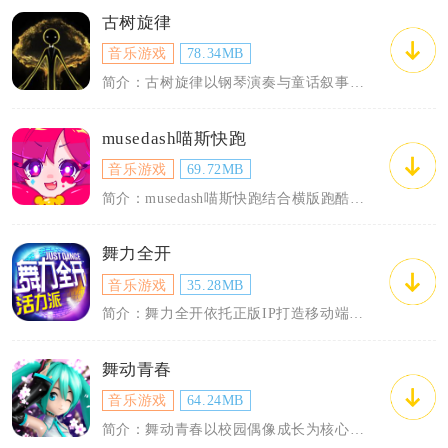
古树旋律
音乐游戏
78.34MB
简介：古树旋律以钢琴演奏与童话叙事双线并行，玩家操控黑色形象Deemo在密闭树屋弹...
musedash喵斯快跑
音乐游戏
69.72MB
简介：musedash喵斯快跑结合横版跑酷与音乐打击两种玩法，手机端仅依靠点击屏幕...
舞力全开
音乐游戏
35.28MB
简介：舞力全开依托正版IP打造移动端体感音舞内容，依靠手机前置摄像头完成全身动作识...
舞动青春
音乐游戏
64.24MB
简介：舞动青春以校园偶像成长为核心脉络，打造3D写实音舞社交手游，整体画风贴合青春...