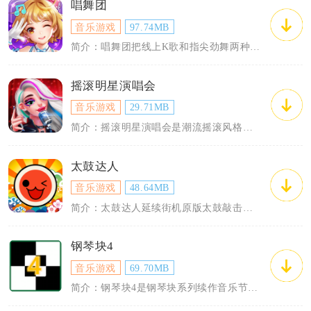
唱舞团
音乐游戏
97.74MB
简介：唱舞团把线上K歌和指尖劲舞两种玩法整合到同一手游里，不用切换应用就能同时体验...
摇滚明星演唱会
音乐游戏
29.71MB
简介：摇滚明星演唱会是潮流摇滚风格节奏模拟养成手游，玩家从零组建专属摇滚乐队，融合...
太鼓达人
音乐游戏
48.64MB
简介：太鼓达人延续街机原版太鼓敲击核心玩法，将节奏演奏完整移植到移动端设备，依靠触...
钢琴块4
音乐游戏
69.70MB
简介：钢琴块4是钢琴块系列续作音乐节奏手游，在原版点击玩法基础上全面升级优化，主打...