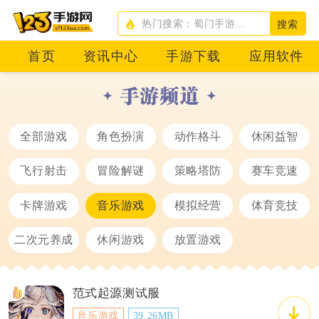
搜索
首页
资讯中心
手游下载
应用软件
全部游戏
角色扮演
动作格斗
休闲益智
飞行射击
冒险解谜
策略塔防
赛车竞速
卡牌游戏
音乐游戏
模拟经营
体育竞技
二次元养成
休闲游戏
放置游戏
范式起源测试服
音乐游戏
39.26MB