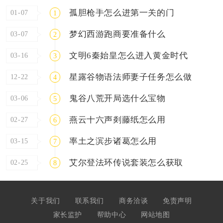
孤胆枪手怎么进第一关的门
01-07
1
梦幻西游跑商要准备什么
03-07
2
文明6秦始皇怎么进入黄金时代
03-16
3
星露谷物语法师妻子任务怎么做
12-22
4
鬼谷八荒开局选什么宝物
03-06
5
燕云十六声剡藤纸怎么用
02-27
6
率土之滨步诸葛怎么用
03-15
7
艾尔登法环传说套装怎么获取
02-25
8
关于我们
联系我们
商务洽谈
免责声明
家长监护
帮助中心
网站地图