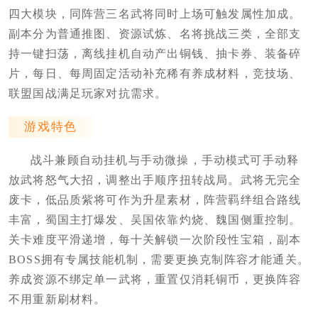
四大模块，同阵营三名武将同时上场可触发属性加成。
副本分为普通推图、资源试炼、名将挑战三类，全部支
持一键扫荡，离线挂机自动产出铜钱、抽卡券、装备碎
片，每日、每周固定活动补充稀有养成材料，竞技场、
联盟国战满足玩家对抗需求。
游戏特色
战斗兼顾自动挂机与手动微操，手动模式可手动释
放武将怒气大招，调整出手顺序扭转战局。武将无完全
废卡，低品质紫将可作为升星素材，阵营羁绊组合路线
丰富，蜀国主打爆发、吴国依靠灼烧、魏国侧重控制。
关卡难度平滑递增，每十关解锁一次阶段性宝箱，副本
BOSS拥有专属技能机制，需要更换克制阵容才能通关。
养成资源不绑定单一武将，重置仅消耗铜币，更换阵容
不用重新刷材料。