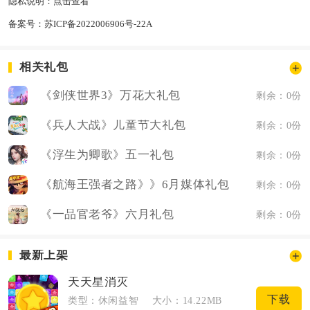
隐私说明：
点击查看
备案号：
苏ICP备2022006906号-22A
相关礼包
《剑侠世界3》万花大礼包
剩余：0份
《兵人大战》儿童节大礼包
剩余：0份
《浮生为卿歌》五一礼包
剩余：0份
《航海王强者之路》》6月媒体礼包
剩余：0份
《一品官老爷》六月礼包
剩余：0份
最新上架
天天星消灭
下载
类型：休闲益智
大小：14.22MB