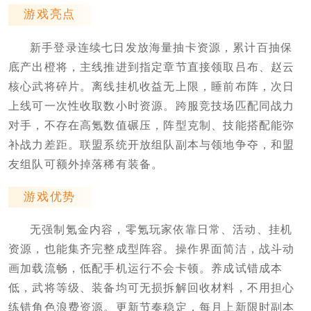
游戏亮点
新手登录连续七日发放海量抽卡资源，累计百抽保
底产出橙将，主线推进到指定章节直接领取吕布、赵云
核心武将碎片。离线挂机收益无上限，睡前布阵，次日
上线可一次性收取数小时资源。跨服竞技场匹配同战力
对手，不存在高氪数值碾压，阵型克制、技能搭配能弥
补战力差距。联盟系统开放组队副本与领地争夺，和盟
友组队可额外掉落稀有装备。
游戏优势
无强制氪金内容，零氪玩家依靠日常、活动、挂机
资源，也能集齐完整成型阵容。操作界面简洁，战斗动
画加载流畅，低配手机运行不会卡顿。养成试错成本
低，武将等级、装备均可无损拆解回收材料，不用担心
练错角色浪费资源。更新节奏稳定，每月上新限时副本