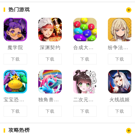
热门游戏
魔学院
深渊契约
合成大泡泡
纷争法则大贸险
下载
下载
下载
下载
宝宝恐龙世界
独角兽和精灵仙子
二次元数字涂色
火线战姬
下载
下载
下载
下载
攻略热榜