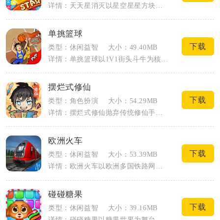
详情：天天星消灭以星空星星方块作为消除主体，不用复杂操作就能上手。游戏没有强制计时...
单挑篮球
下载
类型：休闲益智
大小：49.40MB
详情：单挑篮球以1V1街头斗牛为核心载体，主打轻量化实时篮球竞技，适配碎片化休闲游...
摆烂式修仙
下载
类型：角色扮演
大小：54.29MB
详情：摆烂式修仙抛弃传统修仙手游强制在线、每日清任务的硬性要求，以放置挂机与轮回养...
欧洲火车
下载
类型：休闲益智
大小：53.39MB
详情：欧洲火车以欧洲多国铁路网为核心载体，主打写实列车驾驶模拟，玩家化身职业列车司...
碰碰糖果
下载
类型：休闲益智
大小：39.16MB
详情：碰碰糖果以糖果世界为舞台，核心是点击消除同色糖果的休闲闯关玩法，不用复杂操作...