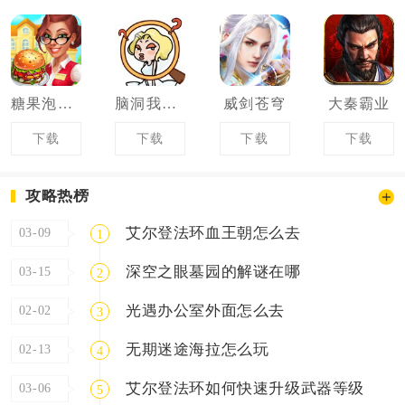
糖果泡泡乐园
脑洞我最大
威剑苍穹
大秦霸业
下载
下载
下载
下载
攻略热榜
艾尔登法环血王朝怎么去
03-09
1
深空之眼墓园的解谜在哪
03-15
2
光遇办公室外面怎么去
02-02
3
无期迷途海拉怎么玩
02-13
4
艾尔登法环如何快速升级武器等级
03-06
5