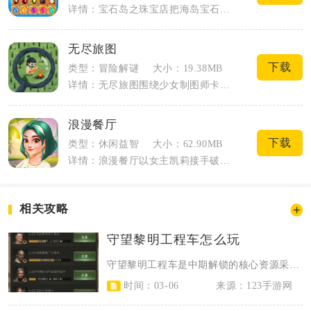
详情：宝石岛之珠宝店把海岛宝石消除和线下珠宝店经营结合在一起，玩家化身海岛珠宝店主...
无尽旅图
下载
类型：冒险解谜
大小：19.38MB
详情：无尽旅图围绕少女制图师卡朵的寻亲旅途展开，一场风暴让她与外婆失散，承载世界的...
浪漫餐厅
下载
类型：休闲益智
大小：62.90MB
详情：浪漫餐厅以女主凯莉接手破败海边餐厅作为故事起点，将物品合成、餐厅装修与人物剧...
相关攻略
守望黎明工程车怎么玩
守望黎明工程车是中期解锁的核心资源采集与探索单位，基地13级后开放，核心玩法...
时间：03-06
来源：123手游网