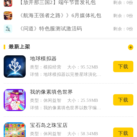
【放开那三国2】端午节普发礼包
剩余：0份
《航海王强者之路》》6月媒体礼包
剩余：0份
《问道》特色服测试激活码
剩余：0份
最新上架
地球模拟器
下载
类型：模拟经营
大小：95.52MB
详情：地球模拟器以完整星球演化线为核心模拟载体，玩家以造物主视角改造荒芜原始星球，...
我的像素填色世界
下载
类型：休闲益智
大小：25.59MB
详情：我的像素填色世界以数字编号填色为核心玩法，把像素艺术创作简化为指尖点击操作，...
宝石岛之珠宝店
下载
类型：休闲益智
大小：58.34MB