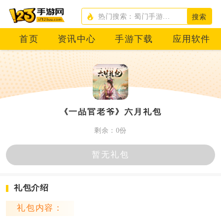
搜索
首页
资讯中心
手游下载
应用软件
《一品官老爷》六月礼包
剩余：0份
暂无礼包
礼包介绍
礼包内容：