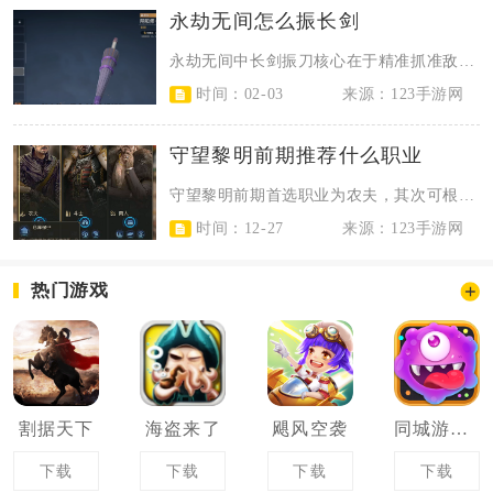
永劫无间怎么振长剑
永劫无间中长剑振刀核心在于精准抓准敌方招式前摇，配合长剑攻击节奏与自身蓄力衔...
时间：02-03
来源：123手游网
守望黎明前期推荐什么职业
守望黎明前期首选职业为农夫，其次可根据玩法偏好选择斗士，商人则不推荐前期选用...
时间：12-27
来源：123手游网
热门游戏
割据天下
海盗来了
飓风空袭
同城游萌菌大作战
下载
下载
下载
下载