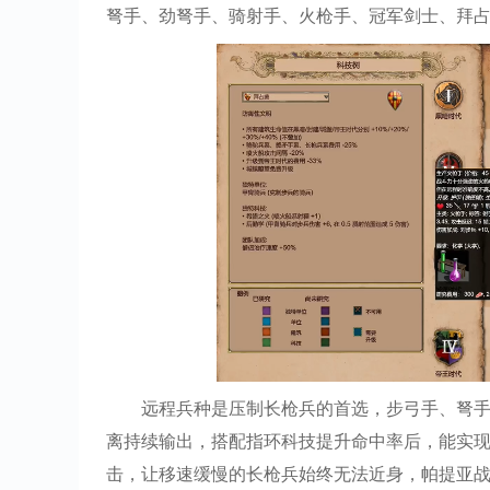
弩手、劲弩手、骑射手、火枪手、冠军剑士、拜
远程兵种是压制长枪兵的首选，步弓手、弩
离持续输出，搭配指环科技提升命中率后，能实
击，让移速缓慢的长枪兵始终无法近身，帕提亚