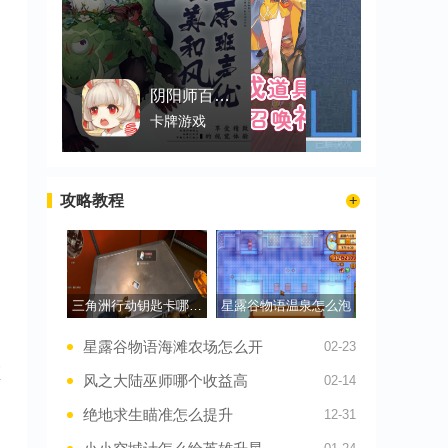
阴阳师百闻牌
卡牌游戏
攻略教程
三角洲行动钥匙卡哪里最容易出
星露谷物语温泉怎么泡
星露谷物语海滩农场怎么开
02-23
距
风之大陆巫师哪个收益高
02-14
绝地求生瞄准怎么提升
12-31
，