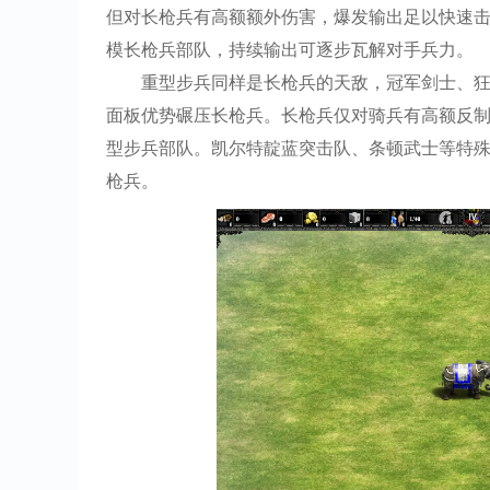
但对长枪兵有高额额外伤害，爆发输出足以快速
模长枪兵部队，持续输出可逐步瓦解对手兵力。
重型步兵同样是长枪兵的天敌，冠军剑士、
面板优势碾压长枪兵。长枪兵仅对骑兵有高额反
型步兵部队。凯尔特靛蓝突击队、条顿武士等特
枪兵。