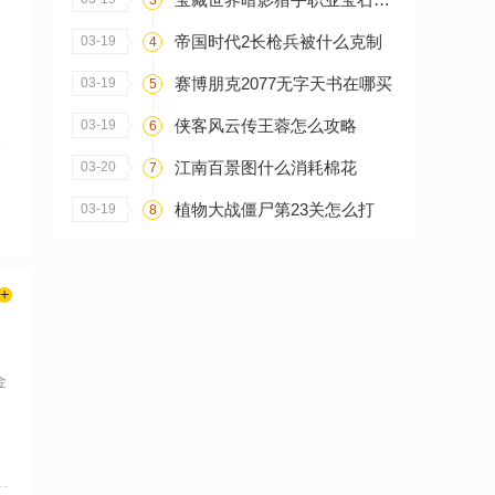
帝国时代2长枪兵被什么克制
03-19
4
赛博朋克2077无字天书在哪买
03-19
5
侠客风云传王蓉怎么攻略
03-19
6
搭
江南百景图什么消耗棉花
03-20
7
植物大战僵尸第23关怎么打
03-19
8
金