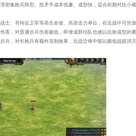
击溃密集枪兵阵型。投矛手成本低廉、成型快，适合前期对抗小
狂战士、哥特近卫军等高生命值、高攻击力单位，在近战中可凭
制伤害，对普通步兵伤害极低，即便成群结队也难以抗衡成型的
殊步兵，对长枪兵有额外克制效果，近战交锋中能以极低战损消