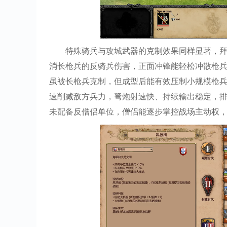
特殊骑兵与攻城武器的克制效果同样显著，
消长枪兵的反骑兵伤害，正面冲锋能轻松冲散枪
虽被长枪兵克制，但成型后能有效压制小规模枪
速削减敌方兵力，弩炮射速快、持续输出稳定，
未配备反僧侣单位，僧侣能逐步掌控战场主动权