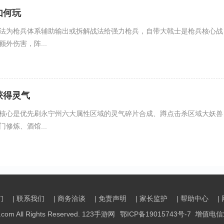
如何玩
法为枪兵体系辅助输出或拆解战法给强力枪兵，自带大戟士是枪兵核心战
外伤害，阵...
获得灵气
核心是优先刷永宁州六大属性区域的灵气碎片合成、蹲点击杀区域大妖兽
修炼、酒馆...
们
| 联系我们
| 商务洽谈
| 免责声明
| 家长监护
| 帮助中心
|
g.com All Rights Reserved. 123手游网
鄂ICP备19015743号-7
增值电信业