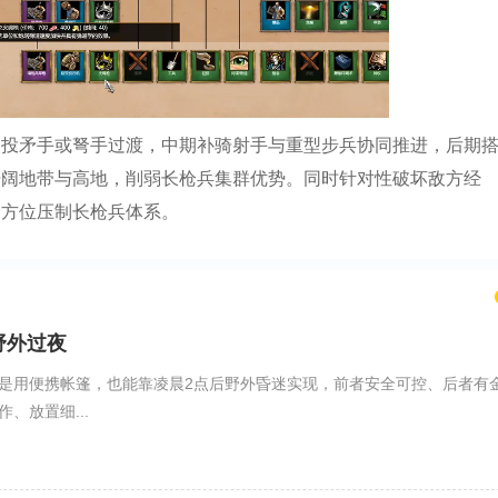
用投矛手或弩手过渡，中期补骑射手与重型步兵协同推进，后期
开阔地带与高地，削弱长枪兵集群优势。同时针对性破坏敌方经
全方位压制长枪兵体系。
野外过夜
是用便携帐篷，也能靠凌晨2点后野外昏迷实现，前者安全可控、后者有
、放置细...