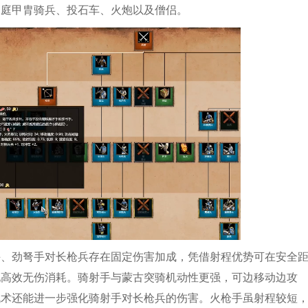
占庭甲胄骑兵、投石车、火炮以及僧侣。
手、劲弩手对长枪兵存在固定伤害加成，凭借射程优势可在安全
现高效无伤消耗。骑射手与蒙古突骑机动性更强，可边移动边攻
战术还能进一步强化骑射手对长枪兵的伤害。火枪手虽射程较短