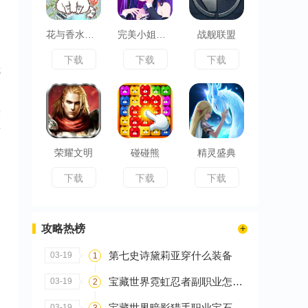
花与香水与猫
完美小姐她又没猜到结局
战舰联盟
下载
下载
下载
抵
，
快
方
荣耀文明
碰碰熊
精灵盛典
下载
下载
下载
攻略热榜
第七史诗黛莉亚穿什么装备
03-19
1
宝藏世界霓虹忍者副职业怎么选
03-19
2
宝藏世界暗影猎手职业宝石怎么搭配
03-19
3