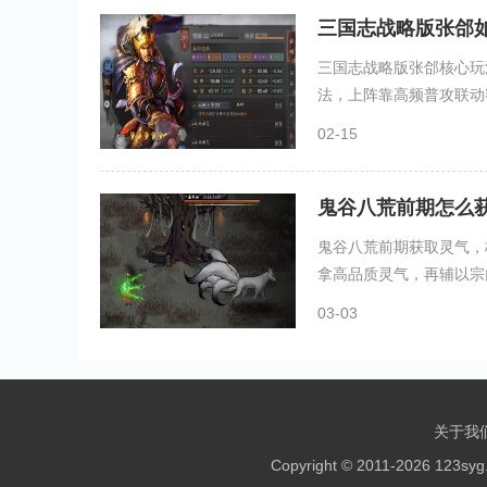
三国志战略版张郃
三国志战略版张郃核心玩
法，上阵靠高频普攻联动额
02-15
鬼谷八荒前期怎么
鬼谷八荒前期获取灵气，
拿高品质灵气，再辅以宗门
03-03
关于我
Copyright © 2011-2026 123sy