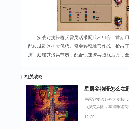
实战对抗长枪兵需灵活搭配兵种组合，前期
配攻城武器扩大优势。避免狭窄地形作战，抢占
济，延缓其爆兵节奏，配合快速骑兵骚扰后方，
相关攻略
星露谷物语怎么在
星露谷物语野外过夜核心
币损失风险，掌握帐篷制作
12-20