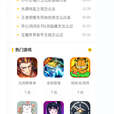
小小空城计怎么给英雄升星
01-24
规
光遇纯蓝之境怎么去
12-29
王者荣耀关羽加伤害怎么出装
02-05
借
开心消消乐701关隐藏关怎么过
01-21
重
灭
宝藏世界新手主线怎么过
01-16
热门游戏
九州群将录
永恒部落
轻松乐消消
下载
下载
下载