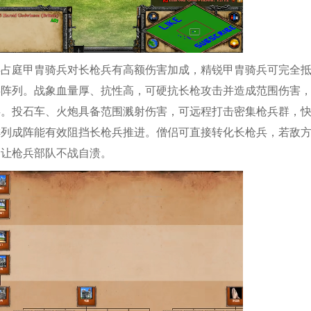
拜占庭甲胄骑兵对长枪兵有高额伤害加成，精锐甲胄骑兵可完全
兵阵列。战象血量厚、抗性高，可硬抗长枪攻击并造成范围伤害
兵。投石车、火炮具备范围溅射伤害，可远程打击密集枪兵群，
排列成阵能有效阻挡长枪兵推进。僧侣可直接转化长枪兵，若敌
，让枪兵部队不战自溃。