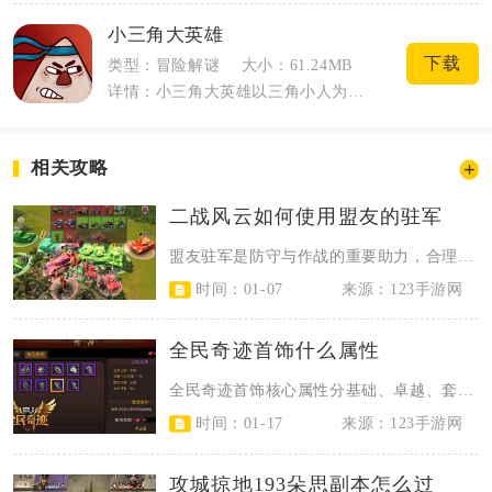
小三角大英雄
下载
类型：冒险解谜
大小：61.24MB
详情：小三角大英雄以三角小人为主角，围绕拯救同族开启横版闯关冒险。玩家只依靠移动与...
相关攻略
二战风云如何使用盟友的驻军
盟友驻军是防守与作战的重要助力，合理运用能大幅提升基地防御强度，还能在联盟战...
时间：01-07
来源：123手游网
全民奇迹首饰什么属性
全民奇迹首饰核心属性分基础、卓越、套装三类，优先选攻击向基础属性、高数值卓越...
时间：01-17
来源：123手游网
攻城掠地193朵思副本怎么过