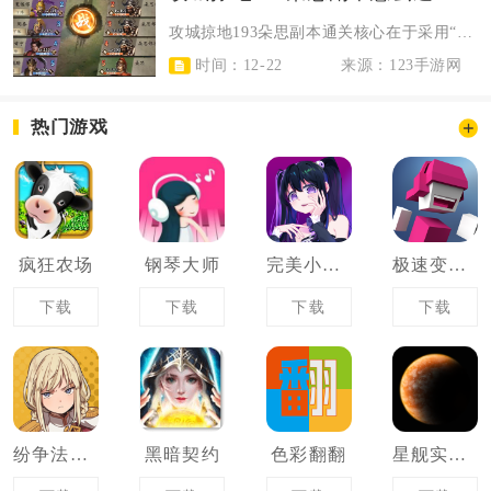
攻城掠地193朵思副本通关核心在于采用“驱虎司马懿+凤凰赵云+烛龙甘宁+灵龟...
时间：12-22
来源：123手游网
热门游戏
疯狂农场
钢琴大师
完美小姐她又没猜到结局
极速变色龙
下载
下载
下载
下载
纷争法则大贸险
黑暗契约
色彩翻翻
星舰实验室