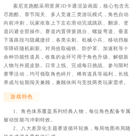
索尼克跑酷采用竖屏3D卡通渲染画面，核心包含无
尽跑酷、章节闯关、多人竞速三类游玩模式，角色自动
向前冲刺，玩家依靠上下左右滑动完成跳跃、翻滚、变
道闪避全部操作。赛道内置弹簧跳台、螺旋弯道、垂直
下落路段与隐藏捷径，各类尖刺、机械小兵、移动挡板
等障碍随机刷新。对局拾取磁铁、防护罩、加速鞋等十
余种功能性道具，收集的金环可用于角色升级、解锁新
人物与外观皮肤。日常上线、完成每日挑战、参与限时
赛季活动，均可领取角色碎片、稀有道具等福利，长线
养成与短期闯关兼顾，兼顾休闲与竞技两类玩家需求。
游戏特色
1、角色体系覆盖系列经典人物，每位角色配备专属
被动技能与冲刺特效。
2、八大差异化主题赛道循环轮换，每局地图布局随