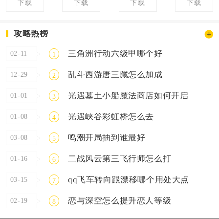
下载
下载
下载
下载
攻略热榜
三角洲行动六级甲哪个好
02-11
1
乱斗西游唐三藏怎么加成
12-29
2
光遇墓土小船魔法商店如何开启
01-01
3
光遇峡谷彩虹桥怎么去
01-08
4
鸣潮开局抽到谁最好
03-08
5
二战风云第三飞行师怎么打
01-16
6
qq飞车转向跟漂移哪个用处大点
03-15
7
恋与深空怎么提升恋人等级
02-19
8