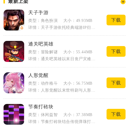
最新上架
天子手游
下载
类型：角色扮演
大小：49.93MB
详情：天子手游依托经典端游IP衍生打造，把乱世诸侯争霸作为故事主线，将玄幻修仙与大...
通关吧英雄
下载
类型：冒险解谜
大小：55.44MB
详情：通关吧英雄以末日丧尸灾难为故事背景，采用像素肉鸽闯关模式，玩家化身幸存者在废...
人形觉醒
下载
类型：动作格斗
大小：56.75MB
详情：人形觉醒以末世特尉与人形人偶并肩作战为故事主线，采用3D伪横版动作闯关模式，...
节奏打砖块
下载
类型：休闲益智
大小：37.38MB
详情：节奏打砖块结合传统弹珠打砖块与音乐节奏玩法，改变老式砖块游戏单调重复的游玩感...