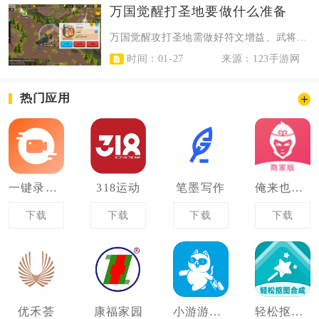
万国觉醒打圣地要做什么准备
万国觉醒攻打圣地需做好符文增益、武将兵种、联盟协作、物资储备四大核心准备，缺...
时间：01-27
来源：123手游网
热门应用
一键录屏王
318运动
笔墨写作
俺来也商家版
下载
下载
下载
下载
优禾荟
康福家园
小游游旅行
轻松抠图合成