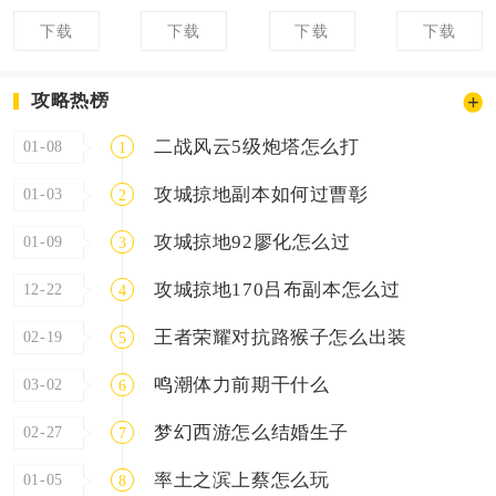
下载
下载
下载
下载
攻略热榜
二战风云5级炮塔怎么打
01-08
1
攻城掠地副本如何过曹彰
01-03
2
攻城掠地92廖化怎么过
01-09
3
攻城掠地170吕布副本怎么过
12-22
4
王者荣耀对抗路猴子怎么出装
02-19
5
鸣潮体力前期干什么
03-02
6
梦幻西游怎么结婚生子
02-27
7
率土之滨上蔡怎么玩
01-05
8