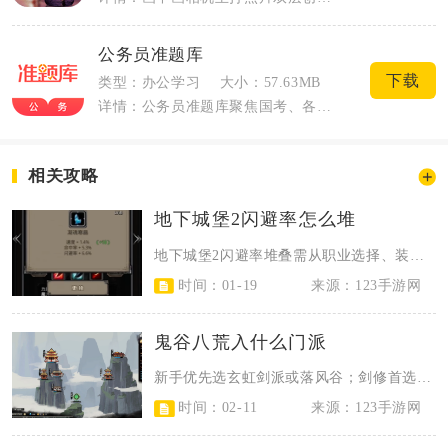
公务员准题库
下载
类型：办公学习
大小：57.63MB
详情：公务员准题库聚焦国考、各省省考、事业单位等公职类考试备考，整合刷题、视频课程...
相关攻略
地下城堡2闪避率怎么堆
地下城堡2闪避率堆叠需从职业选择、装备搭配、战利品选择、属性强化与阵容辅助五...
时间：01-19
来源：123手游网
鬼谷八荒入什么门派
新手优先选玄虹剑派或落风谷；剑修首选玄虹剑派，风系/灵活玩法选落风谷，火法选...
时间：02-11
来源：123手游网