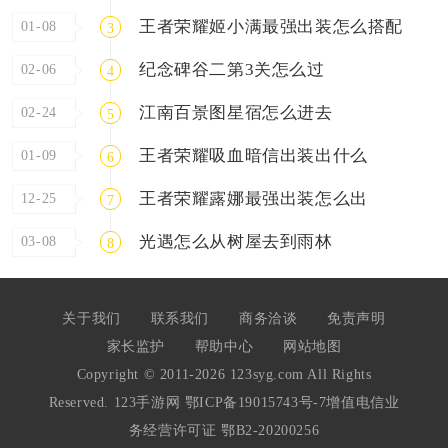
王者荣耀姬小满最强出装怎么搭配
01-08
3
纪念碑谷二第3关怎么过
02-06
4
江南百景图星宿怎么进去
02-24
5
王者荣耀吸血暗信出装出什么
01-09
6
王者荣耀露娜最强出装怎么出
12-25
7
光遇怎么从树屋去到雨林
03-08
8
关于我们
联系我们
商务洽谈
免责声明
家长监护
帮助中心
网站地图
Copyright © 2011-2026 123syg.com All Rights
Reserved. 123手游网
鄂ICP备19015743号-7
增值电信业
务经营许可证 鄂B2-20200256