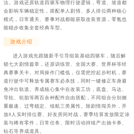
法。游戏还原轨道四驱车物理行驶逻辑，弯道、坡道都
会影响车辆稳定性，搭配单人剧情、多人排位两种核心
模式，日常通关、赛事对战都能获取改装资源，零氪也
能稳步收集全套经典车型。
游戏介绍
进入游戏先跟随新手引导组装基础四驱车，随后解
锁七大剧情篇章，还原训练营、全国大赛、世界杯等经
典赛事关卡。对局操作门槛低，仅需把控起步时机，赛
道行驶中可释放专属赛车必杀技，同时一键修正车身避
免冲出轨道。养成核心集中在改装工坊，底盘、马达、
导轮、轮胎等两百余种配件自由搭配，不同组合分别侧
重极速、过弯稳定、续航三类属性。除剧情闯关外，开
放8人实时排位赛、好友房间对战，赛季结算发放限定涂
装与稀有零件，日常任务、限时活动持续产出抽卡券、
钻石等养成道具。