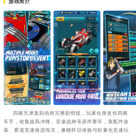
游戏简介
四驱兄弟复刻动画完整剧情线，玩家化身迷你四驱
车手，收集旋风冲锋、音速战神等原作赛车，靠配件改
装、赛道竞速推进闯关，兼顾怀旧体验与轻量化竞速玩