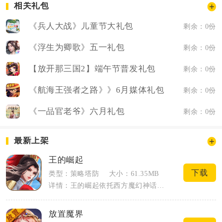
相关礼包
《兵人大战》儿童节大礼包
剩余：0份
《浮生为卿歌》五一礼包
剩余：0份
【放开那三国2】端午节普发礼包
剩余：0份
《航海王强者之路》》6月媒体礼包
剩余：0份
《一品官老爷》六月礼包
剩余：0份
最新上架
王的崛起
下载
类型：策略塔防
大小：61.35MB
详情：王的崛起依托西方魔幻神话搭建沙盘策略战场，主打多人轮回匹配竞技，玩家化身城邦...
放置魔界