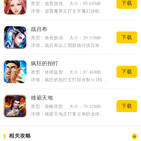
下载
类型：放置游戏
大小：89.60MB
详情：放置魔界主打文字魔幻挂机玩法，玩家穿越魔界从零起步，依靠离线挂机持续刷怪攒资...
战吕布
下载
类型：角色扮演
大小：29.33MB
详情：战吕布以三国群雄讨伐吕布为故事主线，融合3D动作闯关与3V3MOBA双核心玩...
疯狂的拍打
下载
类型：休闲益智
大小：97.46MB
详情：疯狂的拍打主打回合制1v1拍打竞技，是一款轻量化解压休闲手游。对局双方轮流出...
雄霸天地
下载
类型：策略塔防
大小：79.32MB
详情：雄霸天地主打复古单职业传奇玩法，沿用1.85沉默版本框架，搭建双大陆探索地图...
相关攻略