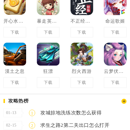
开心水果连连看
暴走英雄坛
不正经修仙
命运歌姬
下载
下载
下载
下载
漠土之息
狂漂
烈火西游
云梦伏妖录
下载
下载
下载
下载
攻略热榜
攻城掠地洗练次数怎么获得
01-13
1
求生之路2第二关出口怎么打开
02-15
2