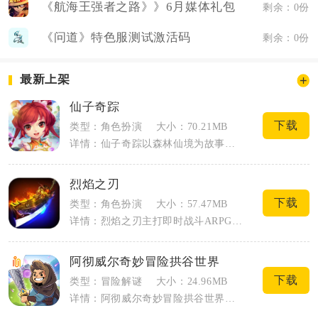
《航海王强者之路》》6月媒体礼包
剩余：0份
《问道》特色服测试激活码
剩余：0份
最新上架
仙子奇踪
下载
类型：角色扮演
大小：70.21MB
详情：仙子奇踪以森林仙境为故事舞台，操控失去神像法力庇护的小精灵仙子，踏上寻回散落...
烈焰之刃
下载
类型：角色扮演
大小：57.47MB
详情：烈焰之刃主打即时战斗ARPG玩法，保留战法道经典职业，还原刷怪爆装、沙巴克攻...
阿彻威尔奇妙冒险拱谷世界
下载
类型：冒险解谜
大小：24.96MB
详情：阿彻威尔奇妙冒险拱谷世界源自端游移植，像素画风搭配弹幕闯关玩法，讲述冒险者收...