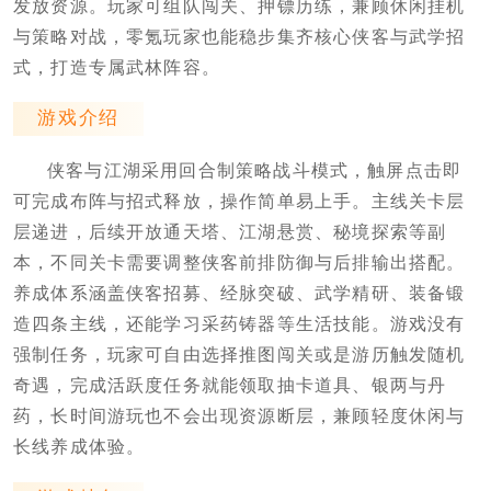
发放资源。玩家可组队闯关、押镖历练，兼顾休闲挂机
与策略对战，零氪玩家也能稳步集齐核心侠客与武学招
式，打造专属武林阵容。
游戏介绍
侠客与江湖采用回合制策略战斗模式，触屏点击即
可完成布阵与招式释放，操作简单易上手。主线关卡层
层递进，后续开放通天塔、江湖悬赏、秘境探索等副
本，不同关卡需要调整侠客前排防御与后排输出搭配。
养成体系涵盖侠客招募、经脉突破、武学精研、装备锻
造四条主线，还能学习采药铸器等生活技能。游戏没有
强制任务，玩家可自由选择推图闯关或是游历触发随机
奇遇，完成活跃度任务就能领取抽卡道具、银两与丹
药，长时间游玩也不会出现资源断层，兼顾轻度休闲与
长线养成体验。