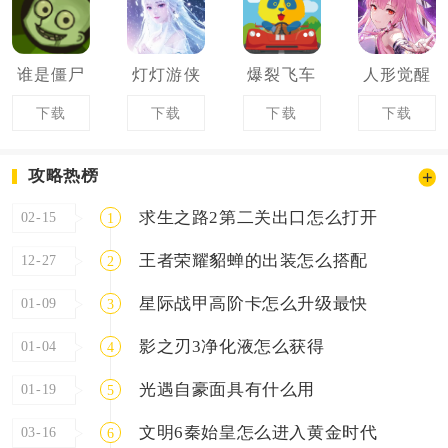
谁是僵尸
灯灯游侠
爆裂飞车
人形觉醒
下载
下载
下载
下载
攻略热榜
求生之路2第二关出口怎么打开
02-15
1
王者荣耀貂蝉的出装怎么搭配
12-27
2
星际战甲高阶卡怎么升级最快
01-09
3
影之刃3净化液怎么获得
01-04
4
光遇自豪面具有什么用
01-19
5
文明6秦始皇怎么进入黄金时代
03-16
6