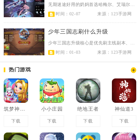
无期迷途好用的奶妈首选哈梅尔、艾瑞尔，其次源津、杜若、莱塔也值得培养，她们分...
时间：02-07
来源：123手游网
少年三国志刷什么升级
少年三国志升级核心是优先刷主线副本、经验副本，清每日任务与叛军BOSS，合理...
时间：01-03
来源：123手游网
热门游戏
筑梦神奇之旅
小小庄园
绝地王者
神仙道3
下载
下载
下载
下载