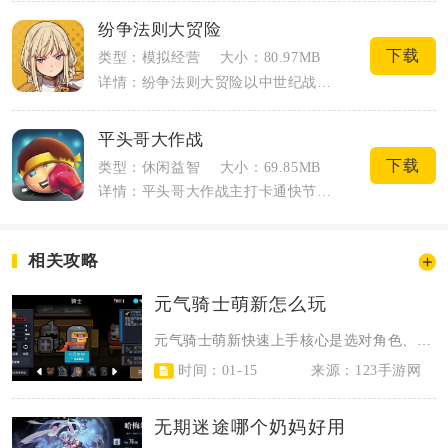
纷争法则大贸险
下载
类型：模拟经营
大小：80.97MB
详情：纷争法则大贸险以中世纪战后平稳的黄金黎明时代作为背景，玩家以一名负债的普通青...
平头哥大作战
下载
类型：休闲益智
大小：69.85MB
详情：平头哥大作战主打卡通快节奏拳击对战，玩家操控魔性大头平头哥角色参与各类闯关与...
相关攻略
元气骑士萌新怎么玩
元气骑士萌新快速上手核心是选对角色、用好武器、掌握基础操作与资源规划，优先提...
时间：01-15
来源：123手游网
无期迷途哪个奶妈好用