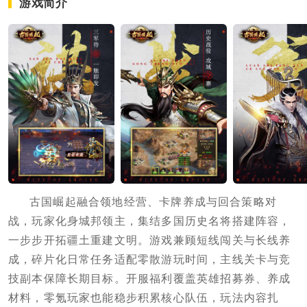
游戏简介
古国崛起融合领地经营、卡牌养成与回合策略对
战，玩家化身城邦领主，集结多国历史名将搭建阵容，
一步步开拓疆土重建文明。游戏兼顾短线闯关与长线养
成，碎片化日常任务适配零散游玩时间，主线关卡与竞
技副本保障长期目标。开服福利覆盖英雄招募券、养成
材料，零氪玩家也能稳步积累核心队伍，玩法内容扎