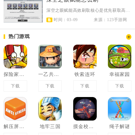
深空之眼赋能高效刷取核心是优先获取高级赋能模块、锁定关键词条、用合成与重构降...
时间：03-09
来源：123手游网
热门游戏
探险家联盟
一乙共享农场
铁索连环
幸福家园
下载
下载
下载
下载
解压屏幕模拟器
地牢三国
摸金校尉之伏魔殿
绳子解谜