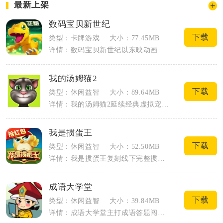
最新上架
数码宝贝新世纪
下载
类型：卡牌游戏
大小：77.45MB
详情：数码宝贝新世纪以东映动画正版数码IP为基础，搭建平行数码世界剧情，把原作经典...
我的汤姆猫2
下载
类型：休闲益智
大小：89.64MB
详情：我的汤姆猫2延续经典虚拟宠物养成思路，对互动、养成、休闲玩法全面升级，适配各...
我是掼蛋王
下载
类型：休闲益智
大小：52.50MB
详情：我是掼蛋王复刻线下完整掼蛋对战规则，主打2v2组队策略对局，覆盖单机闯关...
成语大学堂
下载
类型：休闲益智
大小：39.84MB
详情：成语大学堂主打成语答题闯关休闲玩法，覆盖看图猜成语、成语填空、成语接龙、填字...