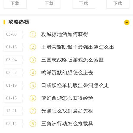
下载
下载
下载
下载
攻略热榜
攻城掠地酒如何获得
03-08
1
王者荣耀凯猴子最强出装怎么出
01-13
2
三国志战略版游戏怎么落匪
03-04
3
鸣潮沉默幻想怎么进去
02-27
4
口袋妖怪单机版涅磐洞怎么走
01-19
5
梦幻西游怎么获得经验
01-15
6
光遇怎么找到晨岛先祖
12-21
7
三角洲行动怎么抢载具
03-14
8