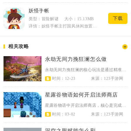
妖怪手帐
下载
类型：冒险解谜
大小：15.13MB
详情：妖怪手帐主打国风休闲放置收集，玩家可以收集各式各样脑洞设计的妖怪，依靠挂机养...
相关攻略
永劫无间力挽狂澜怎么做
永劫无间力挽狂澜的核心玩法是通过精准的战局判断、角色技能衔接与团队配合，在劣...
时间：12-23
来源：123手游网
星露谷物语如何开启法师商店
星露谷物语中开启法师商店，核心是完成社区中心全献祭或乔家超市全捐款，触发火车...
时间：03-02
来源：123手游网
深空之眼赋能怎么刷