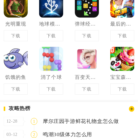
光明重现
地球模拟器
弹球经典版
最后的荣光
下载
下载
下载
下载
饥饿的鱼
消了个球
百变天使爱消除
宝宝森林美食
下载
下载
下载
下载
攻略热榜
摩尔庄园手游鲜花礼物盒怎么做
12-28
1
鸣潮30级体力怎么用
03-12
2