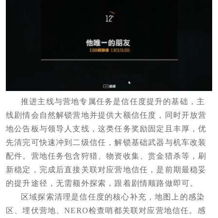
推进主线与营地专属任务是信任度提升的基础，主
线剧情会自然解锁营地并提供大额信任度，同时开放营
地公告板与领导人支线，这类任务奖励固定且丰厚，优
先清完可快速冲到二级信任，解锁基础武器与机车改装
配件。营地任务包含狩猎、物资收集、赏金猎杀等，刷
新稳定，完成后直接关联对应营地信任，是前期最稳妥
的提升途径，无需额外探索，跟着剧情顺路做即可。
区域探索清理是信任度的核心补充，地图上的感染
区、埋伏营地、NERO检查哨都关联对应营地信任。感