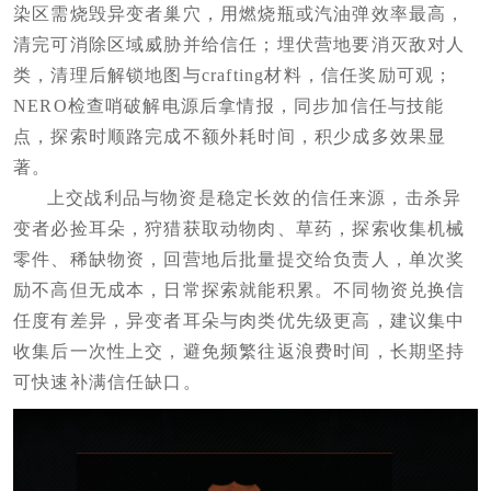
染区需烧毁异变者巢穴，用燃烧瓶或汽油弹效率最高，
清完可消除区域威胁并给信任；埋伏营地要消灭敌对人
类，清理后解锁地图与crafting材料，信任奖励可观；
NERO检查哨破解电源后拿情报，同步加信任与技能
点，探索时顺路完成不额外耗时间，积少成多效果显
著。
上交战利品与物资是稳定长效的信任来源，击杀异
变者必捡耳朵，狩猎获取动物肉、草药，探索收集机械
零件、稀缺物资，回营地后批量提交给负责人，单次奖
励不高但无成本，日常探索就能积累。不同物资兑换信
任度有差异，异变者耳朵与肉类优先级更高，建议集中
收集后一次性上交，避免频繁往返浪费时间，长期坚持
可快速补满信任缺口。