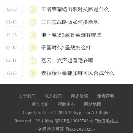
王者荣耀铠出装对抗路是什么
12-30
3
三国志战略版如何换新地
01-13
4
地下城堡3致盲英雄有哪些
12-25
5
帝国时代2圣战怎么打
02-17
6
燕云十六声赵普宅在哪
02-11
7
泰拉瑞亚敏捷扣链可以合成什么
12-23
8
关于我们
联系我们
商务洽谈
免责声明
家长监护
帮助中心
网站地图
Copyright © 2011-2026 123syg.com All Rights
Reserved. 123手游网
鄂ICP备19015743号-7
增值电信业
务经营许可证 鄂B2-20200256