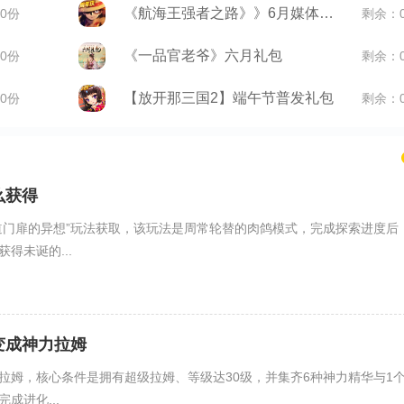
《航海王强者之路》》6月媒体礼包
0份
剩余：
《一品官老爷》六月礼包
0份
剩余：
【放开那三国2】端午节普发礼包
0份
剩余：
么获得
道门扉的异想”玩法获取，该玩法是周常轮替的肉鸽模式，完成探索进度后
得未诞的...
变成神力拉姆
拉姆，核心条件是拥有超级拉姆、等级达30级，并集齐6种神力精华与1
成进化...