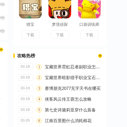
0份
0份
猎宝
梦境侦探
口袋训练师
0份
下载
下载
下载
攻略热榜
宝藏世界霓虹忍者副职业怎么选
03-19
1
宝藏世界暗影猎手职业宝石怎么搭配
03-19
2
赛博朋克2077无字天书在哪买
03-19
3
侠客风云传王蓉怎么攻略
03-19
4
第七史诗黛莉亚穿什么装备
03-19
5
个
江南百景图什么消耗棉花
03-20
6