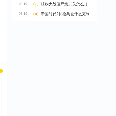
植物大战僵尸第23关怎么打
03-19
7
帝国时代2长枪兵被什么克制
03-19
8