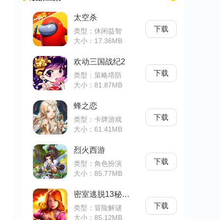
太空杀
下载
类型：休闲益智
大小：17.36MB
欢动三国战纪2
下载
类型：策略塔防
大小：81.87MB
蜂之恋
下载
类型：卡牌游戏
大小：61.41MB
烈火西游
下载
类型：角色扮演
大小：85.77MB
密室逃脱13秘密任务
下载
类型：冒险解谜
大小：85.12MB