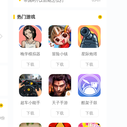
帝国时代2后期怎么打
03-07
热门游戏
晚学模拟器
冒险小镇
星际炮塔
下载
下载
下载
超车小能手
天子手游
酷架子鼓
下载
下载
下载
0份