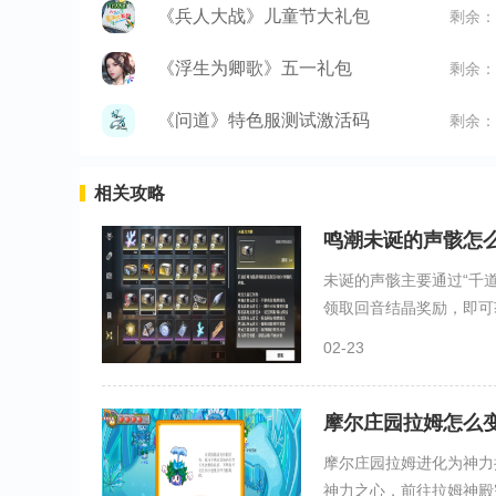
《兵人大战》儿童节大礼包
剩余：
《浮生为卿歌》五一礼包
剩余：
《问道》特色服测试激活码
剩余：
相关攻略
鸣潮未诞的声骸怎
未诞的声骸主要通过“千
领取回音结晶奖励，即可获
02-23
摩尔庄园拉姆怎么
摩尔庄园拉姆进化为神力
神力之心，前往拉姆神殿完