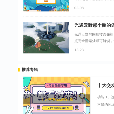
02-08
光遇云野那个圈的
光遇云野的圈形转盘先祖
点亮全部蜡烛即可解锁，全
12-23
推荐专辑
十大交友
功能 1、
十大交友app排行榜
不错的同城