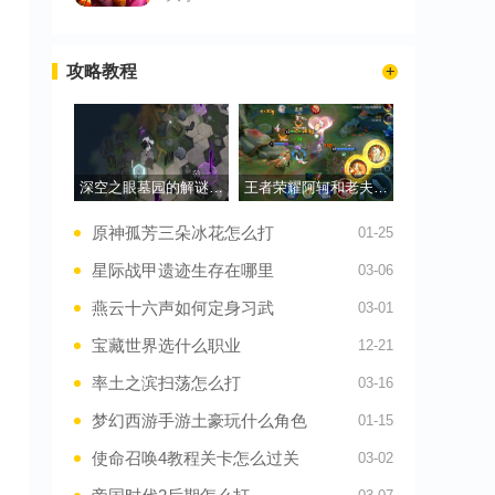
攻略教程
深空之眼墓园的解谜在哪
王者荣耀阿轲和老夫子如何出装
原神孤芳三朵冰花怎么打
01-25
星际战甲遗迹生存在哪里
03-06
燕云十六声如何定身习武
03-01
宝藏世界选什么职业
12-21
率土之滨扫荡怎么打
03-16
梦幻西游手游土豪玩什么角色
01-15
使命召唤4教程关卡怎么过关
03-02