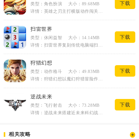
下载
类型：角色扮演
大小：89.68MB
详情：英雄之刃主打横版动作闯关核心玩法，融合魔幻冒险与轻量化养成体系，适配手机端碎...
扫雷世界
下载
类型：休闲益智
大小：14.14MB
详情：扫雷世界复刻传统电脑端扫雷核心玩法，移植适配手机触屏操控，依靠方格内数字线索...
狩猎幻想
下载
类型：动作格斗
大小：49.83MB
详情：狩猎幻想以魔幻狩猎冒险作为核心主线，玩家化身猎人穿梭在森林、雪原、古龙遗迹等...
逆战未来
下载
类型：飞行射击
大小：73.28MB
详情：逆战未来搭建近未来科幻战场，玩家化身反抗军对抗机械军团与变异怪物，移动端主打...
相关攻略