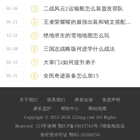
二战风云2运输船怎么装盟友部队
01-16
3
王者荣耀曜的最强出装和铭文搭配是什么
01-21
4
绝地求生的雪地地图怎么玩
12-31
5
三国志战略版何进学什么战法
02-18
6
大掌门2如何提升弟子
01-13
7
全民奇迹装备怎么加15
01-11
8
关于我们
联系我们
商务洽谈
免责声明
家长监护
帮助中心
网站地图
Copyright © 2011-2026 123syg.com All Rights
Reserved. 123手游网
鄂ICP备19015743号-7
增值电信业
务经营许可证 鄂B2-20200256