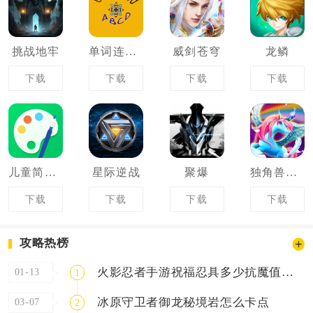
挑战地牢
单词连连看
威剑苍穹
龙鳞
下载
下载
下载
下载
儿童简笔画画板
星际逆战
聚爆
独角兽和精灵仙子
下载
下载
下载
下载
攻略热榜
火影忍者手游祝福忍具多少抗魔值能出
01-13
1
冰原守卫者御龙秘境岩怎么卡点
03-07
2