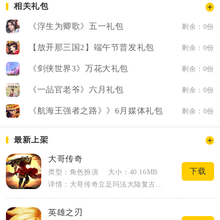
相关礼包
《浮生为卿歌》五一礼包
剩余：0份
【放开那三国2】端午节普发礼包
剩余：0份
《剑侠世界3》万花大礼包
剩余：0份
《一品官老爷》六月礼包
剩余：0份
《航海王强者之路》》6月媒体礼包
剩余：0份
最新上架
大哥传奇
下载
类型：角色扮演
大小：40.16MB
详情：大哥传奇立足玛法大陆复古设定，沿用战法道三职业经典框架，主打野外打宝、行会攻...
英雄之刃