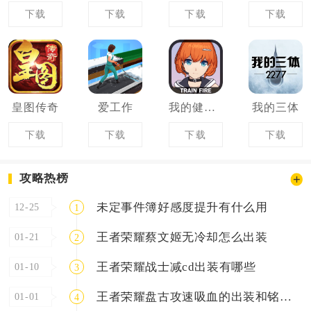
下载
下载
下载
下载
皇图传奇
爱工作
我的健身教练2
我的三体
下载
下载
下载
下载
攻略热榜
未定事件簿好感度提升有什么用
12-25
1
王者荣耀蔡文姬无冷却怎么出装
01-21
2
王者荣耀战士减cd出装有哪些
01-10
3
王者荣耀盘古攻速吸血的出装和铭文怎么搭配
01-01
4