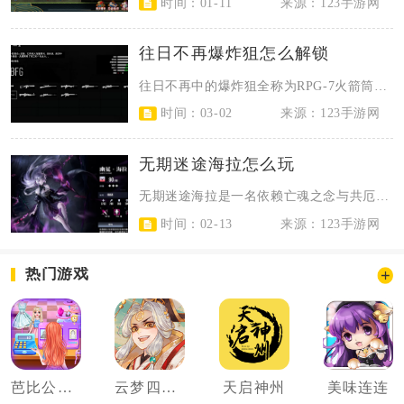
时间：01-11
来源：123手游网
往日不再爆炸狙怎么解锁
往日不再中的爆炸狙全称为RPG-7火箭筒，玩家只需完成主线剧情“我从不失落”...
时间：03-02
来源：123手游网
无期迷途海拉怎么玩
无期迷途海拉是一名依赖亡魂之念与共厄能量机制的持续输出核心，核心玩法围绕快速...
时间：02-13
来源：123手游网
热门游戏
芭比公主的服装店
云梦四时歌
天启神州
美味连连