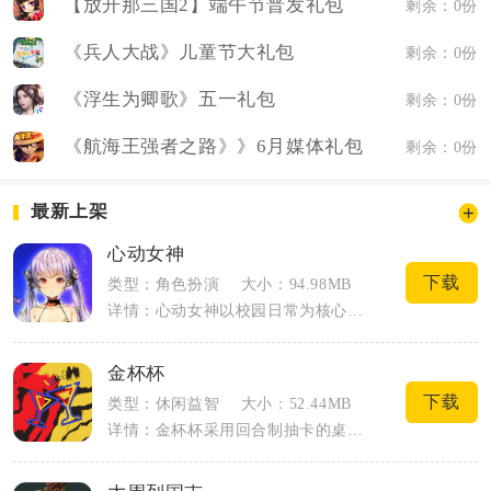
【放开那三国2】端午节普发礼包
剩余：0份
《兵人大战》儿童节大礼包
剩余：0份
《浮生为卿歌》五一礼包
剩余：0份
《航海王强者之路》》6月媒体礼包
剩余：0份
最新上架
心动女神
下载
类型：角色扮演
大小：94.98MB
详情：心动女神以校园日常为核心载体，主打角色好感养成与场景自由探索，全程采用第三人...
金杯杯
下载
类型：休闲益智
大小：52.44MB
详情：金杯杯采用回合制抽卡的桌游玩法，最多支持十名玩家同时在线参与对局，非常适合好...