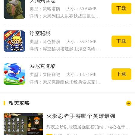
大周列国志
下载
类型：策略塔防
大小：89.64MB
详情：大周列国志以春秋战国乱世为背景，完整还原诸侯割据、邦国治理与列国争霸的长线策...
浮空秘境
下载
类型：角色扮演
大小：55.51MB
详情：浮空秘境搭建起由浮空岛屿拼接而成的埃蒙奇幻大陆，这片曾经依靠光之女神力量维系...
索尼克跑酷
下载
类型：冒险解谜
大小：13.71MB
详情：索尼克跑酷依托经典索尼克IP打造竖屏极速跑酷内容，完整还原系列标志性高速冲刺...
相关攻略
火影忍者手游哪个英雄最强
辉夜之所以能稳居强度榜顶端，核心在于其机制全面且无明显短板，完美适配当前各类...