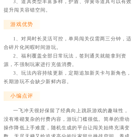
3、道具类型丰富多样，护盾、弹簧等道具可以有效
提升闯关容错空间。
游戏优势
1、对局时长灵活可控，单局闯关仅需两三分钟，适
合碎片化闲暇时间游玩。
2、福利覆盖全部日常玩法，签到通关就能拿到资
源，不强制玩家进行充值消费。
3、玩法内容持续更新，定期追加新关卡与新角色，
长期游玩不会缺少新鲜内容。
小编点评
一飞冲天很好保留了经典向上跳跃游戏的趣味性，
没有堆砌复杂的付费内容，游玩门槛很低。简单的滑动
操作降低上手难度，随机生成的平台让闯关始终充满变
数，无尽天梯又给追求高分的玩家留出挑战空间。养成