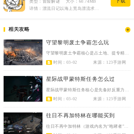
下载
类型：冒险解谜
大小：60.74MB
详情：漂流日记以海上荒岛漂流求生为核心主线，玩家搭乘简易木筏流落广阔海域，在零散岛...
相关攻略
守望黎明废土争霸怎么玩
守望黎明废土争霸核心是占土地、提专精、刷荣誉、联联盟，用资源循环与专精加点快...
时间：03-02
来源：123手游网
星际战甲蒙特斯任务怎么过
星际战甲蒙特斯任务核心是先备好反重力曲翼与范围武器，按“清舰→遇袭→空战歼敌...
时间：03-02
来源：123手游网
往日不再加特林在哪能买到
往日不再中加特林（游戏内名为“咆哮者”）可在巫师岛营地商店购买，需解锁巫师岛...