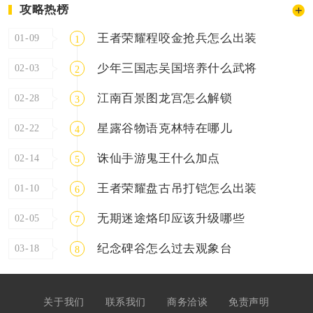
攻略热榜
王者荣耀程咬金抢兵怎么出装
01-09
1
少年三国志吴国培养什么武将
02-03
2
江南百景图龙宫怎么解锁
02-28
3
星露谷物语克林特在哪儿
02-22
4
诛仙手游鬼王什么加点
02-14
5
王者荣耀盘古吊打铠怎么出装
01-10
6
无期迷途烙印应该升级哪些
02-05
7
纪念碑谷怎么过去观象台
03-18
8
关于我们
联系我们
商务洽谈
免责声明