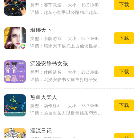
下载
类型：赛车竞速
大小：16.51MB
详情：超车小能手以公路精准超车为核心玩法，主打写实公路驾驶模拟，摒弃复杂漂移竞速机...
琅琊天下
下载
类型：卡牌游戏
大小：94.70MB
详情：琅琊天下依托上古仙侠世界观搭建完整修真大陆，玩家以修仙者身份开启长线冒险，融...
沉浸安静书女孩
下载
类型：休闲益智
大小：29.39MB
详情：沉浸安静书女孩主打电子安静书DIY与少女换装双核心玩法，复刻线下手工安静书的...
热血火柴人
下载
类型：动作格斗
大小：35.33MB
详情：热血火柴人以极简线条塑造火柴人战士，主打横版动作闯关与实时联机格斗双核心玩法...
漂流日记