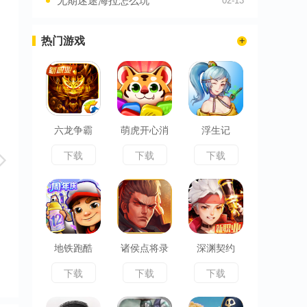
无期迷途海拉怎么玩
02-13
热门游戏
六龙争霸
萌虎开心消
浮生记
下载
下载
下载
地铁跑酷
诸侯点将录
深渊契约
下载
下载
下载