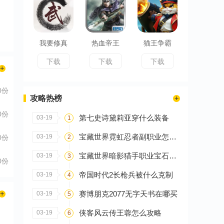
我要修真
热血帝王
猫王争霸
下载
下载
下载
0份
攻略热榜
0份
第七史诗黛莉亚穿什么装备
03-19
1
宝藏世界霓虹忍者副职业怎么选
03-19
2
0份
宝藏世界暗影猎手职业宝石怎么搭配
03-19
3
0份
帝国时代2长枪兵被什么克制
03-19
4
赛博朋克2077无字天书在哪买
03-19
5
侠客风云传王蓉怎么攻略
03-19
6