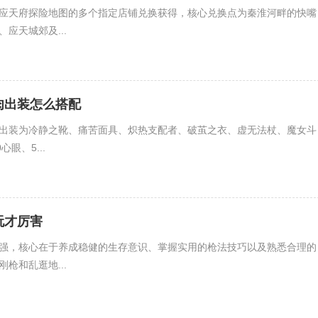
应天府探险地图的多个指定店铺兑换获得，核心兑换点为秦淮河畔的快嘴
应天城郊及...
肉出装怎么搭配
出装为冷静之靴、痛苦面具、炽热支配者、破茧之衣、虚无法杖、魔女斗
眼、5...
玩才厉害
强，核心在于养成稳健的生存意识、掌握实用的枪法技巧以及熟悉合理的
枪和乱逛地...