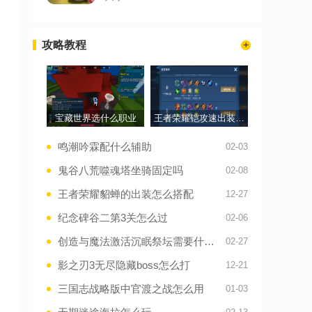
攻略教程
宝藏世界选什么职业
王者荣耀铠攻速出装铭文怎么搭配
鸣潮吟霖配什么辅助
02-03
鬼谷八荒噬魂塔坐骑固定吗
02-08
王者荣耀貂蝉的出装怎么搭配
12-27
纪念碑谷二第3关怎么过
02-06
创造与魔法激活沉眠祭坛需要什么道具
02-27
影之刃3无尽隐藏boss怎么打
12-21
三国志战略版中官渡之战怎么用
01-03