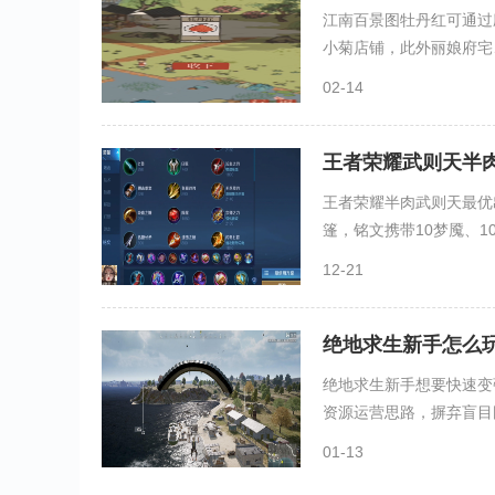
江南百景图牡丹红可通过
小菊店铺，此外丽娘府宅、
02-14
王者荣耀武则天半
王者荣耀半肉武则天最优
篷，铭文携带10梦魇、10心
12-21
绝地求生新手怎么
绝地求生新手想要快速变
资源运营思路，摒弃盲目刚
01-13