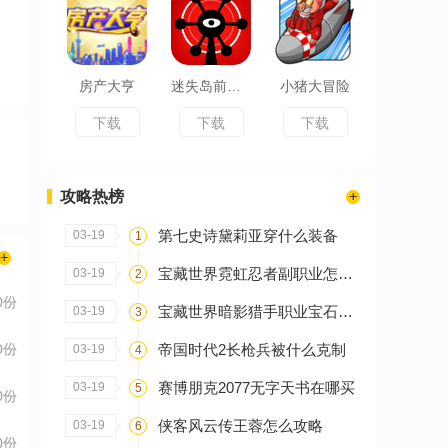
房产大亨
迷失岛前传海边游乐园
小猪大冒险
下载
下载
下载
攻略热榜
第七史诗黛莉亚穿什么装备
03-19
1
宝藏世界霓虹忍者副职业怎么选
03-19
2
0份
宝藏世界暗影猎手职业宝石怎么搭配
03-19
3
帝国时代2长枪兵被什么克制
0份
03-19
4
赛博朋克2077无字天书在哪买
03-19
5
0份
侠客风云传王蓉怎么攻略
03-19
6
0份