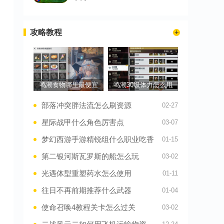
攻略教程
鸣潮食物哪里最便宜
鸣潮30级体力怎么用
部落冲突胖法流怎么刷资源
02-27
星际战甲什么角色厉害点
03-07
梦幻西游手游精锐组什么职业吃香
01-15
第二银河斯瓦罗斯的船怎么玩
03-02
光遇体型重塑药水怎么使用
01-11
往日不再前期推荐什么武器
01-04
使命召唤4教程关卡怎么过关
03-02