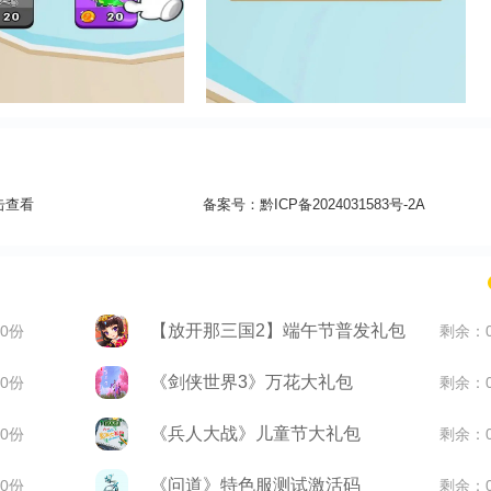
击查看
备案号：
黔ICP备2024031583号-2A
【放开那三国2】端午节普发礼包
0份
剩余：
《剑侠世界3》万花大礼包
0份
剩余：
《兵人大战》儿童节大礼包
0份
剩余：
《问道》特色服测试激活码
0份
剩余：