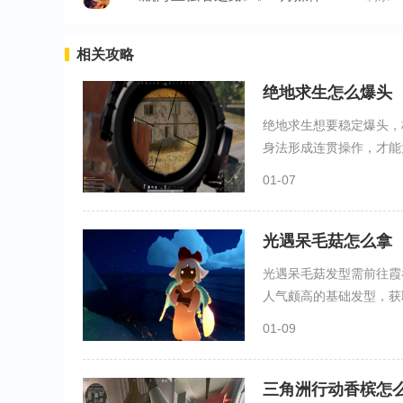
相关攻略
绝地求生怎么爆头
绝地求生想要稳定爆头，
身法形成连贯操作，才能大
01-07
光遇呆毛菇怎么拿
光遇呆毛菇发型需前往霞
人气颇高的基础发型，获取
01-09
三角洲行动香槟怎