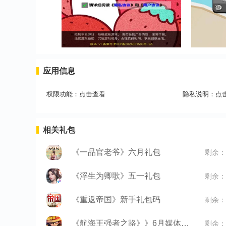
应用信息
权限功能：
点击查看
隐私说明：
点
相关礼包
《一品官老爷》六月礼包
剩余：
《浮生为卿歌》五一礼包
剩余：
《重返帝国》新手礼包码
剩余：
《航海王强者之路》》6月媒体礼包
剩余：