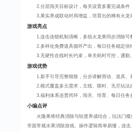
2.分层闯关目标设计，每关设置多重完成条
3.果实养成联动对局增益，培育出的稀有火
游戏亮点
1.连击连锁机制清晰，多组火龙果同步消除
2.多样化免费道具循环产出，每日任务稳定
3.无硬性在线时长约束，单关耗时可控，通
游戏优势
1.新手引导完整细致，分步讲解滑动、道具
2.模式覆盖多元需求，主线、限时、无尽玩
3.福利体系连贯闭环，闯关、培育、每日任
小编点评
火隆果将经典消除与轻度养成结合，玩法门槛
市面常规水果消除游戏。操作逻辑简单易懂，连击