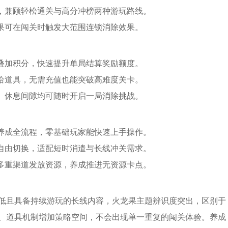
件，兼顾轻松通关与高分冲榜两种游玩路线。
龙果可在闯关时触发大范围连锁消除效果。
可叠加积分，快速提升单局结算奖励额度。
供给道具，无需充值也能突破高难度关卡。
勤、休息间隙均可随时开启一局消除挑战。
、养成全流程，零基础玩家能快速上手操作。
法自由切换，适配短时消遣与长线冲关需求。
务多重渠道发放资源，养成推进无资源卡点。
低且具备持续游玩的长线内容，火龙果主题辨识度突出，区别于
、道具机制增加策略空间，不会出现单一重复的闯关体验。养成