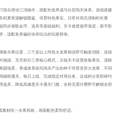
打指尖滑动三消操作，搭配长线养成与分层闯关体系。游戏搭建
关积累资源解锁图鉴、培育特色果实。日常对局无强制时长要
能同步领取金币、道具等基础福利。关卡难度循序渐进，新手阶
求，适配各类偏好休闲玩法的玩家群体。
调换水果位置，三个及以上同色火龙果相连即可触发消除，连续
时挑战、无尽积分三类核心模式，主线关卡设置收集果实、清除
果园场景。养成体系依托闯关产出的种子培育变异火龙果，不同
局辅助通关。每日上线、完成指定对局任务、达成积分里程碑均
用道具，降低高难度关卡通关门槛，全程无需付费即可解锁全部
养成素材统一水果风格，画面配色柔和舒适。