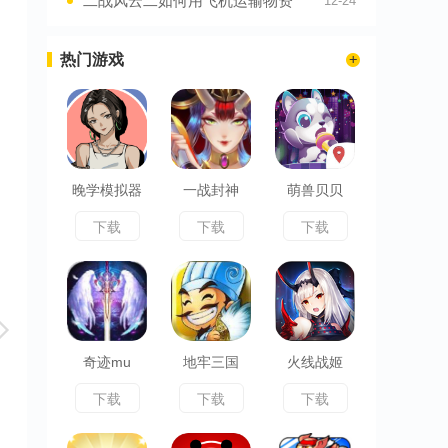
二战风云二如何用飞机运输物资
12-24
热门游戏
晚学模拟器
一战封神
萌兽贝贝
下载
下载
下载
奇迹mu
地牢三国
火线战姬
下载
下载
下载