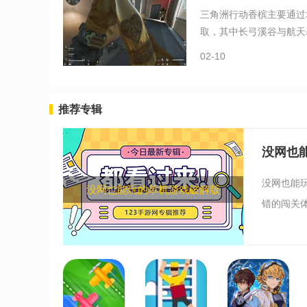
三角洲行动香槟主要通过
取，其中长弓溪谷与航天基
02-10
推荐专辑
没网也
没网也能
没网也能玩的单机游戏破解版
错的闯关体