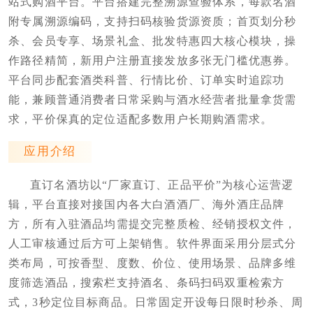
站式购酒平台。平台搭建完整溯源查验体系，每款名酒
附专属溯源编码，支持扫码核验货源资质；首页划分秒
杀、会员专享、场景礼盒、批发特惠四大核心模块，操
作路径精简，新用户注册直接发放多张无门槛优惠券。
平台同步配套酒类科普、行情比价、订单实时追踪功
能，兼顾普通消费者日常采购与酒水经营者批量拿货需
求，平价保真的定位适配多数用户长期购酒需求。
应用介绍
直订名酒坊以“厂家直订、正品平价”为核心运营逻
辑，平台直接对接国内各大白酒酒厂、海外酒庄品牌
方，所有入驻酒品均需提交完整质检、经销授权文件，
人工审核通过后方可上架销售。软件界面采用分层式分
类布局，可按香型、度数、价位、使用场景、品牌多维
度筛选酒品，搜索栏支持酒名、条码扫码双重检索方
式，3秒定位目标商品。日常固定开设每日限时秒杀、周