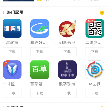
热门应用
津滨海
和静好地方
刻康药业
二维码生成王
下载
下载
下载
下载
一寸照片家
百草进销存
数字珠海
id世界
下载
下载
下载
下载