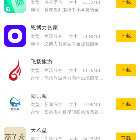
下载
类型：办公学习
大小：61.53MB
详情：翼课教师围绕中小学英语全流程教学打造移动端管理工具，整合备课资源、作业发布、...
恩博力智家
下载
类型：生活服务
大小：50.18MB
详情：恩博力智家面向全屋智能家电打造一体化设备管理平台，适配品牌旗下空调、净水器、...
飞扬旅游
下载
类型：生活服务
大小：18.76MB
详情：飞扬旅游整合国内出境跟团、私家小包团、机票酒店、景区门票、签证代办等出行服务...
阳宗海
下载
类型：新闻阅读
大小：54.98MB
详情：阳宗海扎根昆明阳宗海风景名胜区本地服务场景，整合官方资讯、政务办事、文旅游玩...
天乙盘
下载
类型：生活服务
大小：54.95MB