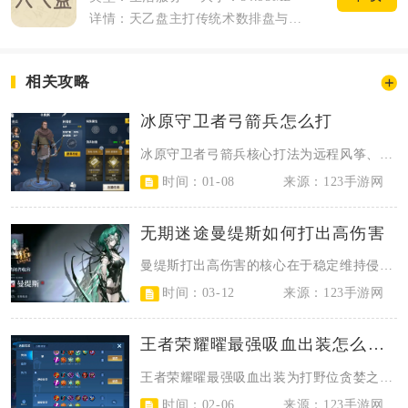
详情：天乙盘主打传统术数排盘与命理学习，整合八字、六爻、奇门、风水罗盘等全套工具，...
相关攻略
冰原守卫者弓箭兵怎么打
冰原守卫者弓箭兵核心打法为远程风筝、近身压制、技能控场、宠物辅助与地形利用，...
时间：01-08
来源：123手游网
无期迷途曼缇斯如何打出高伤害
曼缇斯打出高伤害的核心在于稳定维持侵蚀形态、快速叠满暴击率、精准把控攻击方向...
时间：03-12
来源：123手游网
王者荣耀曜最强吸血出装怎么搭配
王者荣耀曜最强吸血出装为打野位贪婪之噬、抵抗之靴、暗影战斧、宗师之力、血族之...
时间：02-06
来源：123手游网