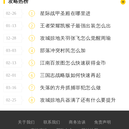
攻略热榜
星际战甲圣殿在哪里进
02-26
1
王者荣耀凯猴子最强出装怎么出
01-13
2
攻城掠地关羽张飞怎么觉醒周瑜
12-28
3
部落冲突村民怎么加
03-03
4
江南百景图怎么快速获得金币
02-13
5
三国志战略版如何快速再起
02-01
6
失落的方舟抓捕罪犯怎么做
03-16
7
攻城掠地兵器满了还有什么要提升
02-25
8
关于我们
联系我们
商务洽谈
免责声明