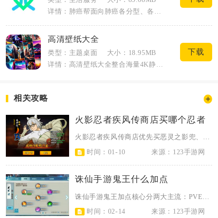
详情：肺癌帮面向肺癌各分型、各分期患者与家属，聚焦肺癌垂直医疗信息服务。软件整合海...
高清壁纸大全
下载
类型：主题桌面
大小：18.95MB
详情：高清壁纸大全整合海量4K静态、动态无水印壁纸资源，覆盖日常各类审美需求，持续...
相关攻略
火影忍者疾风传商店买哪个忍者
火影忍者疾风传商店优先买恶灵之影兜、泳装雏田、志村团藏，这三位忍者综合强度、...
时间：01-10
来源：123手游网
诛仙手游鬼王什么加点
诛仙手游鬼王加点核心分两大主流：PVE聚灵爆发流与PVP控制生存流，技能优先...
时间：02-14
来源：123手游网