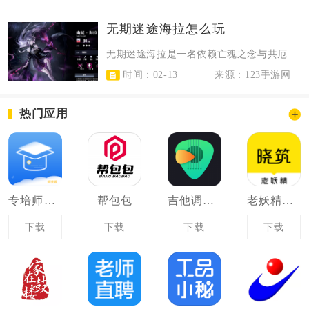
无期迷途海拉怎么玩
无期迷途海拉是一名依赖亡魂之念与共厄能量机制的持续输出核心，核心玩法围绕快速...
时间：02-13
来源：123手游网
热门应用
专培师资版
帮包包
吉他调音器高精度版
老妖精听课端
下载
下载
下载
下载