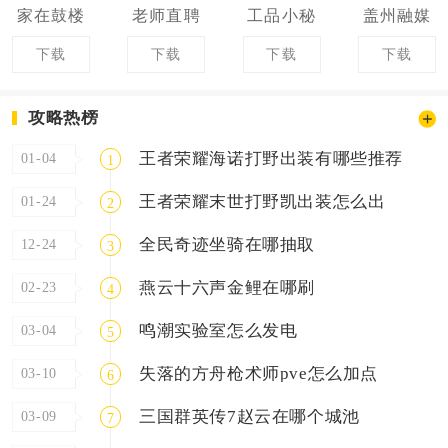
家在鼓楼
老师直聘
工品小秘
盖州融媒
下载
下载
下载
下载
攻略热榜
王者荣耀海诺打野出装有哪些推荐
01-04
1
王者荣耀末世打野凯出装怎么出
01-24
2
全民奇迹坐骑在哪抽取
12-24
3
燕云十六声金鲤在哪刷
02-23
4
鸣潮实验室怎么发电
03-04
5
失落的方舟枪术师pve怎么加点
03-10
6
三国群英传7赵云在哪个城池
03-09
7