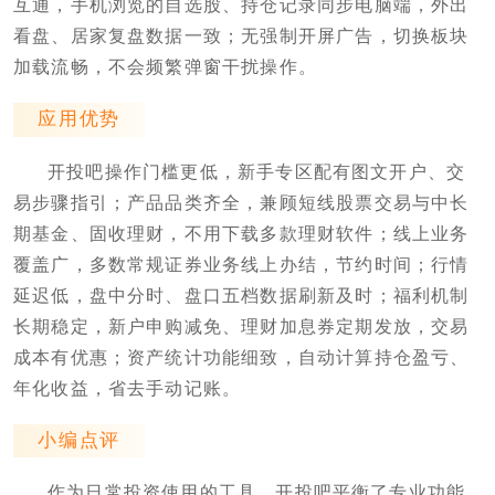
互通，手机浏览的自选股、持仓记录同步电脑端，外出
看盘、居家复盘数据一致；无强制开屏广告，切换板块
加载流畅，不会频繁弹窗干扰操作。
应用优势
开投吧操作门槛更低，新手专区配有图文开户、交
易步骤指引；产品品类齐全，兼顾短线股票交易与中长
期基金、固收理财，不用下载多款理财软件；线上业务
覆盖广，多数常规证券业务线上办结，节约时间；行情
延迟低，盘中分时、盘口五档数据刷新及时；福利机制
长期稳定，新户申购减免、理财加息券定期发放，交易
成本有优惠；资产统计功能细致，自动计算持仓盈亏、
年化收益，省去手动记账。
小编点评
作为日常投资使用的工具，开投吧平衡了专业功能