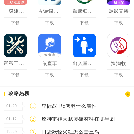
二级建造师100题库
古诗词大全
御康归真堂
魅影直播
下载
下载
下载
下载
帮帮工具箱
依查车
出入量统计助手
淘淘收
下载
下载
下载
下载
攻略热榜
星际战甲c佬弱什么属性
01-20
1
原神雷神天赋突破材料在哪里刷
01-12
2
口袋妖怪火红怎么去三岛
12-29
3