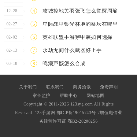
攻城掠地关羽张飞怎么觉醒周瑜
12-28
4
星际战甲银光林地的祭坛在哪里
02-27
5
英雄联盟手游穿甲装如何选择
02-02
6
永劫无间什么武器好上手
02-13
7
鸣潮声骸怎么合成
03-18
8
关于我们
联系我们
商务洽谈
免责声明
家长监护
帮助中心
网站地图
Copyright © 2011-2026 123syg.com All Rights
Reserved. 123手游网
鄂ICP备19015743号-7
增值电信业
务经营许可证 鄂B2-20200256