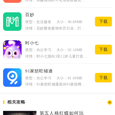
详情：快赚围绕碎片化增收搭建完整任务与兼职体系，面向学生、上班族、宝妈等群体开放增...
百妙
下载
类型：生活服务
大小：90.88MB
详情：百妙聚焦窗饰布艺行业，打通厂家、线下门店与家装采购人群的供需渠道，整合窗帘、...
时小七
下载
类型：办公学习
大小：92.34MB
详情：时小七面向3至12岁儿童打造，主打儿童时间管理与日常习惯养成，兼顾亲子协同管...
91家纺旺铺通
下载
类型：办公学习
大小：81.49MB
详情：91家纺旺铺通面向91家纺网平台入驻供货商家打造移动端经营管理工具，深度贴合...
相关攻略
第五人格红蝶如何玩