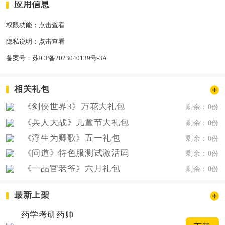
应用信息
权限功能：
点击查看
隐私说明：
点击查看
备案号：
苏ICP备2023040139号-3A
相关礼包
《剑侠世界3》万花大礼包
剩余：0份
《兵人大战》儿童节大礼包
剩余：0份
《浮生为卿歌》五一礼包
剩余：0份
《问道》特色服测试激活码
剩余：0份
《一品官老爷》六月礼包
剩余：0份
最新上架
药学考研药师