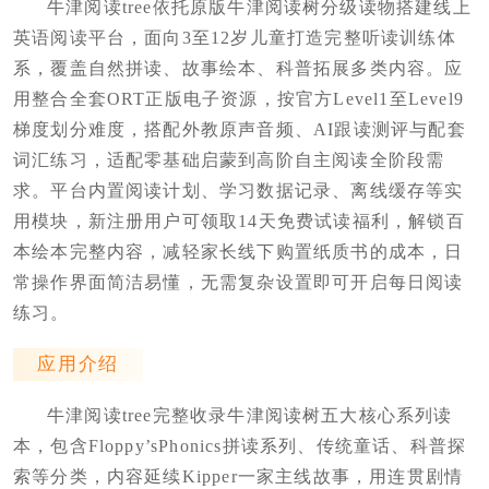
牛津阅读tree依托原版牛津阅读树分级读物搭建线上
英语阅读平台，面向3至12岁儿童打造完整听读训练体
系，覆盖自然拼读、故事绘本、科普拓展多类内容。应
用整合全套ORT正版电子资源，按官方Level1至Level9
梯度划分难度，搭配外教原声音频、AI跟读测评与配套
词汇练习，适配零基础启蒙到高阶自主阅读全阶段需
求。平台内置阅读计划、学习数据记录、离线缓存等实
用模块，新注册用户可领取14天免费试读福利，解锁百
本绘本完整内容，减轻家长线下购置纸质书的成本，日
常操作界面简洁易懂，无需复杂设置即可开启每日阅读
练习。
应用介绍
牛津阅读tree完整收录牛津阅读树五大核心系列读
本，包含Floppy’sPhonics拼读系列、传统童话、科普探
索等分类，内容延续Kipper一家主线故事，用连贯剧情