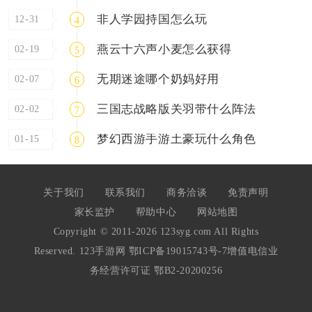
非人学园持国怎么玩
12-31
4
燕云十六声小麦怎么获得
02-19
5
无期迷途哪个奶妈好用
02-07
6
三国志战略版关羽带什么阵法
02-02
7
梦幻西游手游土豪玩什么角色
01-15
8
关于我们
联系我们
商务洽谈
免责声明
家长监护
帮助中心
网站地图
Copyright © 2011-2026 123syg.com All Rights
Reserved. 123手游网
鄂ICP备19015743号-7
增值电信业
务经营许可证 鄂B2-20200256