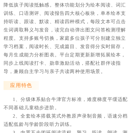
降低孩子阅读抵触感。整体功能划分为绘本阅读、词汇
训练、口语测评、阅读报告四大核心板块，单本绘本支
持听读、跟读、默读、精读四种模式，每段文本可点击
生词调取释义与发音，读完自动弹出图文问答检测理解
程度。支持多账号切换，家庭多位孩子可分别建立独立
学习档案，阅读时长、完成篇目、发音得分实时留存，
每月生成能力分析图表。平台定期更新新增拓展绘本，
同步上线阅读打卡、勋章激励活动，搭配社群伴读指
导，兼顾自主学习与亲子共读两种使用场景。
应用特色
1、分级体系贴合牛津官方标准，难度梯度平缓适配
不同基础儿童稳步进阶。
2、全套绘本搭载英式外教原声录制音频，语速分档
适配低龄与学龄阶段听力训练。
3、内置五步闭环阅读流程，预习、听读、朗读、测