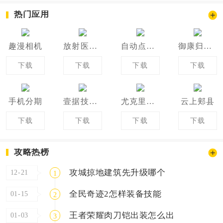
热门应用
趣漫相机
放射医学技术新题库
自动点击专家
御康归真堂
下载
下载
下载
下载
手机分期
壹据技术检测
尤克里里学堂
云上郏县
下载
下载
下载
下载
攻略热榜
攻城掠地建筑先升级哪个
12-21
1
全民奇迹2怎样装备技能
01-15
2
王者荣耀肉刀铠出装怎么出
01-03
3