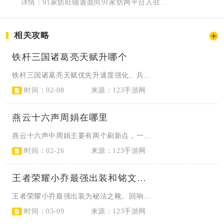
详情：91家纺旺铺通面向91家纺网平台入驻供货商家打造移动端经营管理工具，深度贴合...
相关攻略
铁杆三国诸葛亮天赋升哪个
铁杆三国诸葛亮天赋优先升速度强化、兵贵神速、御敌屏障、乾坤八阵、免伤提升，高...
时间：02-08
来源：123手游网
燕云十六声周娟在哪里
燕云十六声中周娟主要有两个刷新点，一是清河区域来苏紫学附近，二是开封区域天京...
时间：02-26
来源：123手游网
王者荣耀小乔最强出装和铭文怎么搭配
王者荣耀小乔最强出装为秘法之靴、回响之杖、博学者之怒、日暮之流、虚无法杖、辉...
时间：03-09
来源：123手游网