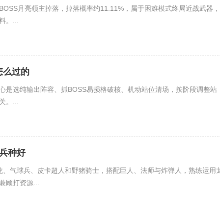
OSS月亮领主掉落，掉落概率约11.11%，属于困难模式终局近战武器，
。...
怎么过的
心是选纯输出阵容、抓BOSS易损格破核、机动站位清场，按阶段调整站
。...
兵种好
龙、气球兵、皮卡超人和野猪骑士，搭配巨人、法师与炸弹人，熟练运用
顾打资源...