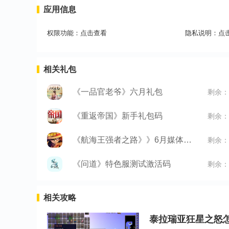
应用信息
权限功能：
点击查看
隐私说明：
点
相关礼包
《一品官老爷》六月礼包
剩余：
《重返帝国》新手礼包码
剩余：
《航海王强者之路》》6月媒体礼包
剩余：
《问道》特色服测试激活码
剩余：
相关攻略
泰拉瑞亚狂星之怒