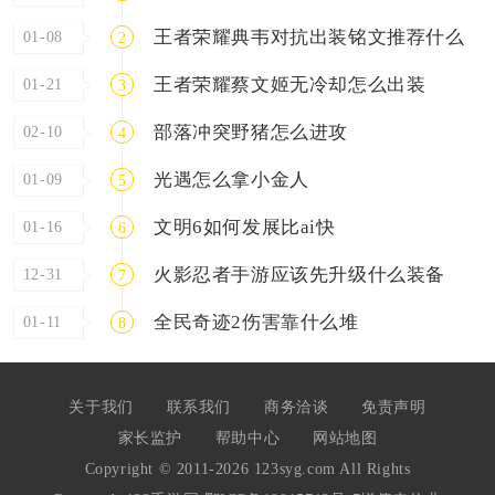
王者荣耀典韦对抗出装铭文推荐什么
01-08
2
王者荣耀蔡文姬无冷却怎么出装
01-21
3
部落冲突野猪怎么进攻
02-10
4
光遇怎么拿小金人
01-09
5
文明6如何发展比ai快
01-16
6
火影忍者手游应该先升级什么装备
12-31
7
全民奇迹2伤害靠什么堆
01-11
8
关于我们
联系我们
商务洽谈
免责声明
家长监护
帮助中心
网站地图
Copyright © 2011-2026 123syg.com All Rights