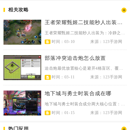
相关攻略
王者荣耀甄姬二技能秒人出装怎么出
王者荣耀甄姬二技能秒人出装为：冷静之靴、回响之杖、痛苦面具、博学者之怒、虚无...
时间：03-10
来源：123手游网
部落冲突迫击炮怎么放置
迫击炮最优放置核心是避开4格盲区、覆盖关键路径、形成交叉火力并靠城墙与单点防...
时间：03-11
来源：123手游网
地下城与勇士时装合成在哪
地下城与勇士时装合成分两大核心位置：稀有装扮（天空套）用商城购买的装扮合成器...
时间：01-15
来源：123手游网
热门应用