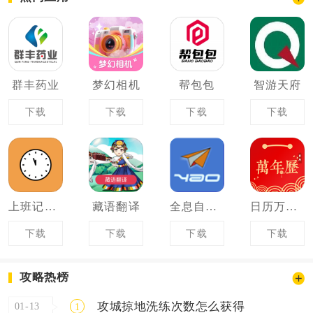
群丰药业
梦幻相机
帮包包
智游天府
下载
下载
下载
下载
上班记工时
藏语翻译
全息自然拼读法
日历万年历
下载
下载
下载
下载
攻略热榜
攻城掠地洗练次数怎么获得
01-13
1