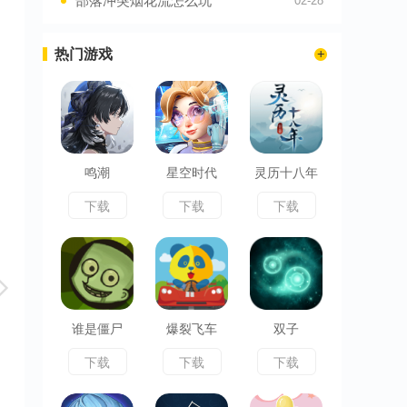
部落冲突烟花流怎么玩
02-28
热门游戏
鸣潮
星空时代
灵历十八年
下载
下载
下载
谁是僵尸
爆裂飞车
双子
下载
下载
下载