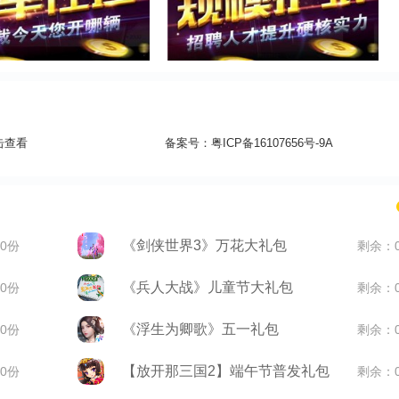
击查看
备案号：
粤ICP备16107656号-9A
《剑侠世界3》万花大礼包
0份
剩余：
《兵人大战》儿童节大礼包
0份
剩余：
《浮生为卿歌》五一礼包
0份
剩余：
【放开那三国2】端午节普发礼包
0份
剩余：