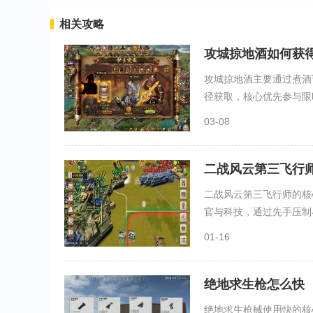
相关攻略
攻城掠地酒如何获
攻城掠地酒主要通过煮酒
径获取，核心优先参与限时
03-08
二战风云第三飞行
二战风云第三飞行师的核
官与科技，通过先手压制与
01-16
绝地求生枪怎么快
绝地求生枪械使用快的核