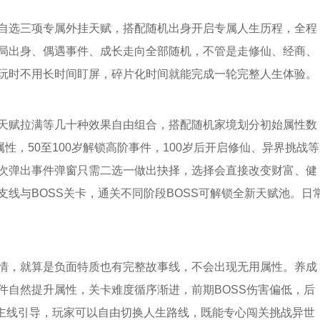
自选三项专属外挂天赋，搭配随机出身开启专属人生历程，全程
局出身、偶遇事件、成长走向全部随机，不管是走修仙、经商、
玩时不用长时间盯屏，碎片化时间就能完成一轮完整人生体验。
天赋拉满等几十种效果自由组合，搭配随机家境划分初始属性数
性，50至100岁解锁高阶事件，100岁后开启修仙、异界挑战等
次弹出事件弹窗只需二选一做出抉择，选择会直接改变财富、健
线与BOSS关卡，通关不同阶段BOSS可解锁全新天赋池。日
情，就算是负面特质也有完整故事线，不会出现无用属性。养成
件自然提升属性，关卡难度循序渐进，前期BOSS伤害偏低，后
制主线引导，玩家可以自由切换人生路线，既能专心闯关挑战异世