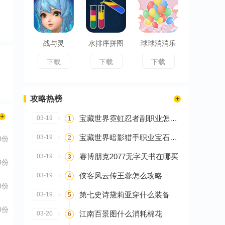
战与灵
水排序拼图
球球消消乐
下载
下载
下载
攻略热榜
宝藏世界霓虹忍者副职业怎么选
03-19
1
宝藏世界暗影猎手职业宝石怎么搭配
03-19
2
0份
赛博朋克2077无字天书在哪买
03-19
3
0份
侠客风云传王蓉怎么攻略
03-19
4
0份
第七史诗黛莉亚穿什么装备
03-19
5
0份
江南百景图什么消耗棉花
03-20
6