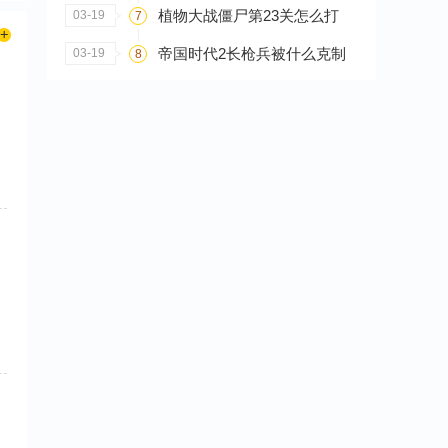
植物大战僵尸第23关怎么打
03-19
7
帝国时代2长枪兵被什么克制
03-19
8