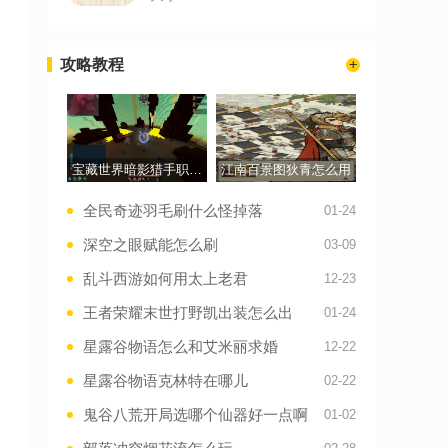
攻略教程
宝藏世界暗影猎手职业宝石怎么搭配
江南百景图狄青怎么用
全民奇迹羽毛刷什么怪掉落
01-24
深空之眼赋能怎么刷
03-09
乱斗西游如何用太上老君
12-23
王者荣耀末世打野凯出装怎么出
01-24
星露谷物语怎么和艾米丽求婚
12-22
星露谷物语克林特在哪儿
02-22
鬼谷八荒开局选哪个仙器好一点啊
01-02