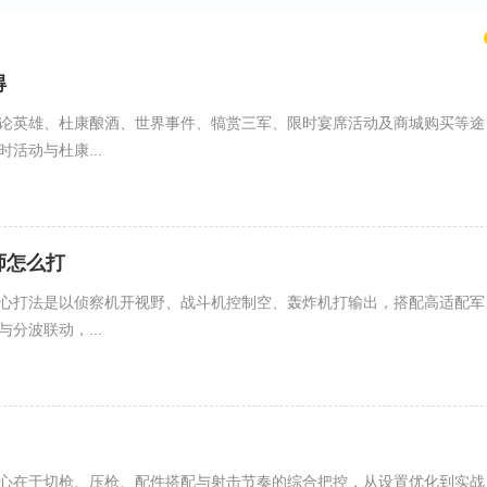
得
论英雄、杜康酿酒、世界事件、犒赏三军、限时宴席活动及商城购买等途
活动与杜康...
师怎么打
心打法是以侦察机开视野、战斗机控制空、轰炸机打输出，搭配高适配军
分波联动，...
心在于切枪、压枪、配件搭配与射击节奏的综合把控，从设置优化到实战