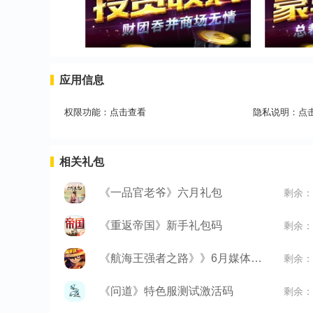
应用信息
权限功能：
点击查看
隐私说明：
点
相关礼包
《一品官老爷》六月礼包
剩余：
《重返帝国》新手礼包码
剩余：
《航海王强者之路》》6月媒体礼包
剩余：
《问道》特色服测试激活码
剩余：