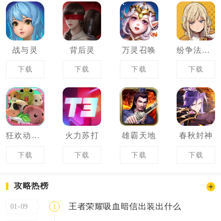
战与灵
背后灵
万灵召唤
纷争法则大贸险
下载
下载
下载
下载
狂欢动物岛
火力苏打
雄霸天地
春秋封神
下载
下载
下载
下载
攻略热榜
王者荣耀吸血暗信出装出什么
01-09
1