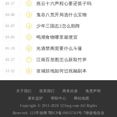
燕云十六声程心要还笛子吗
02-17
2
鬼谷八荒开局选什么宝物
03-06
3
少年三国志2怎么助阵
01-07
4
鸣潮食物哪里最便宜
03-05
5
光遇禁阁需要什么斗篷
01-19
6
江南百景图怎么获取竹笋
02-27
7
攻城掠地如何过祝融副本
12-22
8
关于我们
联系我们
商务洽谈
免责声明
家长监护
帮助中心
网站地图
Copyright © 2011-2026 123syg.com All Rights
Reserved. 123手游网
鄂ICP备19015743号-7
增值电信业