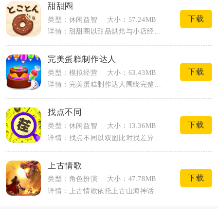
甜甜圈
下载
类型：休闲益智
大小：57.24MB
详情：甜甜圈以甜品烘焙与小店经营为核心双玩法，玩家亲手完成甜甜圈全套制作流程，同时...
完美蛋糕制作达人
下载
类型：模拟经营
大小：63.43MB
详情：完美蛋糕制作达人围绕完整烘焙流程搭建休闲模拟内容，玩家从简易操作台起步，跟着...
找点不同
下载
类型：休闲益智
大小：13.36MB
详情：找点不同以双图比对找差异为核心，适配手机碎片化休闲场景，不用复杂操作，点开就...
上古情歌
下载
类型：角色扮演
大小：47.78MB
详情：上古情歌依托上古山海神话打造3D国风仙侠MMO手游，融合异兽养成、情缘社交与...