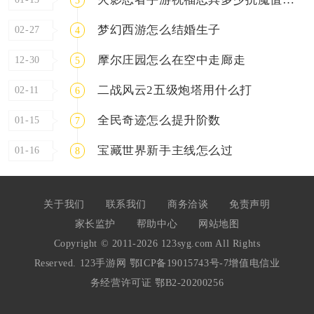
3
梦幻西游怎么结婚生子
02-27
4
摩尔庄园怎么在空中走廊走
12-30
5
二战风云2五级炮塔用什么打
02-11
6
全民奇迹怎么提升阶数
01-15
7
宝藏世界新手主线怎么过
01-16
8
关于我们
联系我们
商务洽谈
免责声明
家长监护
帮助中心
网站地图
Copyright © 2011-2026 123syg.com All Rights
Reserved. 123手游网
鄂ICP备19015743号-7
增值电信业
务经营许可证 鄂B2-20200256