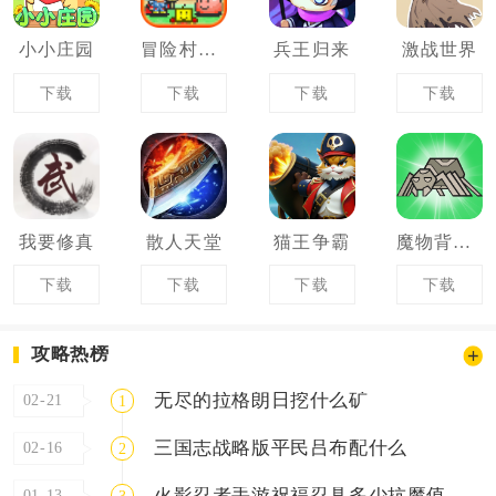
小小庄园
冒险村物语
兵王归来
激战世界
下载
下载
下载
下载
我要修真
散人天堂
猫王争霸
魔物背包系统
下载
下载
下载
下载
攻略热榜
无尽的拉格朗日挖什么矿
02-21
1
三国志战略版平民吕布配什么
02-16
2
火影忍者手游祝福忍具多少抗魔值能出
01-13