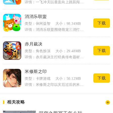
详情：一飞冲天以垂直向上跳跃闯关为核心玩法，延续经典向上攀登模式，同时拓展了角色养...
消消乐联盟
下载
类型：休闲益智
大小：98.34MB
详情：消消乐联盟围绕萌宠三消打造碎片化休闲体验，滑动调换相邻图案即可凑齐三个及以上...
赤月裁决
下载
类型：角色扮演
大小：29.48MB
详情：赤月裁决主打经典传奇题材的移动端热血战斗，还原复古打怪、BOSS打宝、沙城竞...
米修斯之印
下载
类型：卡牌游戏
大小：50.12MB
详情：米修斯之印以灾厄过后的米修斯安全区为舞台，玩家接任物资管理局局长统筹辖区生存...
相关攻略