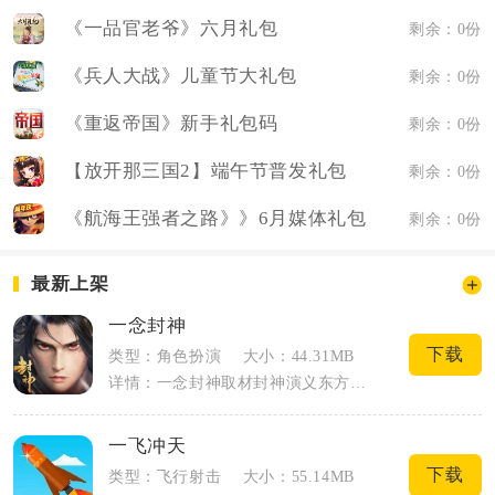
《一品官老爷》六月礼包
剩余：0份
《兵人大战》儿童节大礼包
剩余：0份
《重返帝国》新手礼包码
剩余：0份
【放开那三国2】端午节普发礼包
剩余：0份
《航海王强者之路》》6月媒体礼包
剩余：0份
最新上架
一念封神
下载
类型：角色扮演
大小：44.31MB
详情：一念封神取材封神演义东方神话背景，构建三界仙魔纷争的开放修仙大世界，玩家身负...
一飞冲天
下载
类型：飞行射击
大小：55.14MB