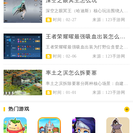
深空之眼冥王怎么玩
深空之眼冥王（哈迪斯）核心玩法围绕人偶切换、冥息标记与奥义变身展开，通过高频...
时间：02-27
来源：123手游网
王者荣耀曜最强吸血出装怎么搭配
王者荣耀曜最强吸血出装为打野位贪婪之噬、抵抗之靴、暗影战斧、宗师之力、血族之...
时间：02-06
来源：123手游网
率土之滨怎么拆要塞
率土之滨拆除要塞分两种核心场景：自建要塞直接在界面发起拆除，耗时1小时；敌方...
时间：01-01
来源：123手游网
热门游戏