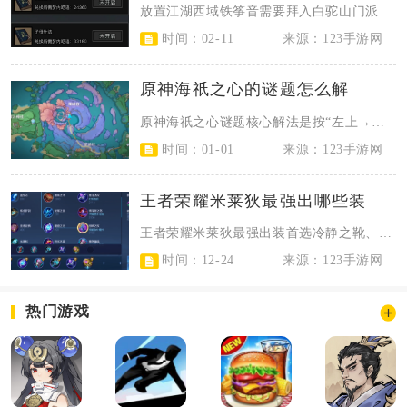
放置江湖西域铁筝音需要拜入白驼山门派，满足内功、前置拳脚等级与门派声望要求，...
时间：02-11
来源：123手游网
原神海祇之心的谜题怎么解
原神海祇之心谜题核心解法是按“左上→左下→右侧→上方”顺序解锁四个圆盘，前三...
时间：01-01
来源：123手游网
王者荣耀米莱狄最强出哪些装
王者荣耀米莱狄最强出装首选冷静之靴、痛苦面具、日暮之流、凝冰之息、博学者之怒...
时间：12-24
来源：123手游网
热门游戏