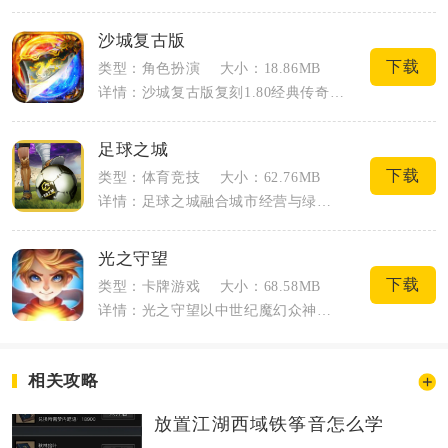
沙城复古版
下载
类型：角色扮演
大小：18.86MB
详情：沙城复古版复刻1.80经典传奇版本，延续战法道三大传统职业，在移动端还原玛法...
足球之城
下载
类型：体育竞技
大小：62.76MB
详情：足球之城融合城市经营与绿茵竞技双核心玩法，玩家同时执掌足球城市建设与职业球队...
光之守望
下载
类型：卡牌游戏
大小：68.58MB
详情：光之守望以中世纪魔幻众神大陆为故事舞台，黑暗魔物席卷各地，玩家化身冒险者集结...
相关攻略
放置江湖西域铁筝音怎么学