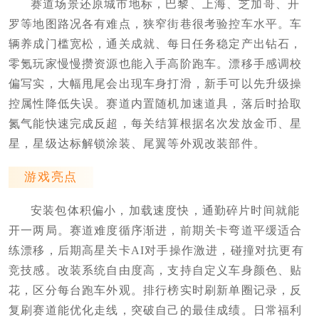
赛道场景还原城市地标，巴黎、上海、芝加哥、开
罗等地图路况各有难点，狭窄街巷很考验控车水平。车
辆养成门槛宽松，通关成就、每日任务稳定产出钻石，
零氪玩家慢慢攒资源也能入手高阶跑车。漂移手感调校
偏写实，大幅甩尾会出现车身打滑，新手可以先升级操
控属性降低失误。赛道内置随机加速道具，落后时拾取
氮气能快速完成反超，每关结算根据名次发放金币、星
星，星级达标解锁涂装、尾翼等外观改装部件。
游戏亮点
安装包体积偏小，加载速度快，通勤碎片时间就能
开一两局。赛道难度循序渐进，前期关卡弯道平缓适合
练漂移，后期高星关卡AI对手操作激进，碰撞对抗更有
竞技感。改装系统自由度高，支持自定义车身颜色、贴
花，区分每台跑车外观。排行榜实时刷新单圈记录，反
复刷赛道能优化走线，突破自己的最佳成绩。日常福利