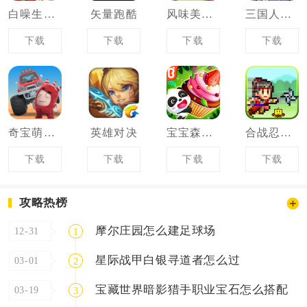
白噪生存指南
矢量跑酷
风味美食街
三国人生轮回录
下载
下载
下载
下载
奇宝萌兵之怪兽卡车
英雄对决
宝宝森林美食
合战忍者村物语
下载
下载
下载
下载
攻略热榜
摩尔庄园怎么建足球场
12-31
1
星际战甲白银寻道者怎么过
03-01
2
宝藏世界暗影猎手职业宝石怎么搭配
03-19
3