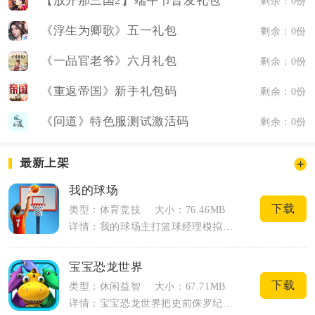
【放开那三国2】端午节普发礼包
剩余：0份
《浮生为卿歌》五一礼包
剩余：0份
《一品官老爷》六月礼包
剩余：0份
《重返帝国》新手礼包码
剩余：0份
《问道》特色服测试激活码
剩余：0份
最新上架
我的球场
下载
类型：体育竞技
大小：76.46MB
详情：我的球场主打篮球经理模拟经营玩法，玩家接手专属球场与两支球队，兼顾场地建造、...
宝宝恐龙世界
下载
类型：休闲益智
大小：67.71MB
详情：宝宝恐龙世界把史前侏罗纪场景搬到手机屏幕，适合低龄小朋友上手操作。玩家可以化...