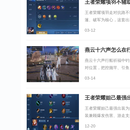
王者荣耀项羽不辅
王者荣耀项羽走对抗路不
篷、破军为核心，这套出装
03-12
燕云十六声怎么在
燕云十六声行船祈福中钓
对位置，把控抛竿、引鱼、
03-14
王者荣耀妲己最强
王者荣耀妲己最强出装为
装兼顾爆发伤害、游走支援
12-20