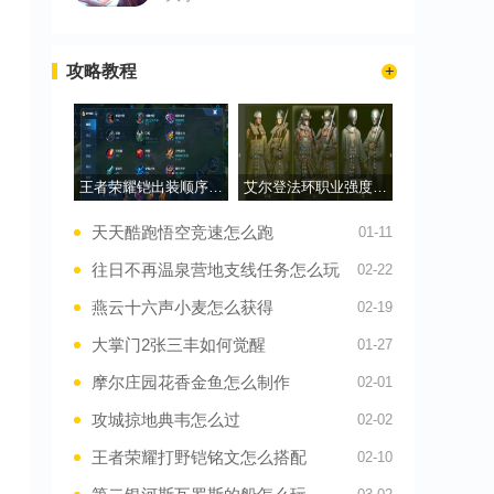
攻略教程
王者荣耀铠出装顺序怎么排列
艾尔登法环职业强度是什么排行
天天酷跑悟空竞速怎么跑
01-11
往日不再温泉营地支线任务怎么玩
02-22
燕云十六声小麦怎么获得
02-19
大掌门2张三丰如何觉醒
01-27
摩尔庄园花香金鱼怎么制作
02-01
攻城掠地典韦怎么过
02-02
王者荣耀打野铠铭文怎么搭配
02-10