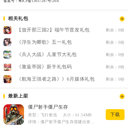
备案号：
粤ICP备13037287号-20A
相关礼包
【放开那三国2】端午节普发礼包
剩余：0份
《浮生为卿歌》五一礼包
剩余：0份
《兵人大战》儿童节大礼包
剩余：0份
《重返帝国》新手礼包码
剩余：0份
《航海王强者之路》》6月媒体礼包
剩余：0份
最新上架
僵尸射手僵尸生存
下载
类型：飞行射击
大小：61.54MB
详情：僵尸射手僵尸生存搭建出丧尸横行的末日城区，玩家以第一人称视角一边向前推进，一...