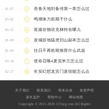
吞食天地刘备传第一章怎么过
01-07
2
鸣潮体力前期干什么
03-02
3
星露谷物语克林特在哪儿
02-22
4
攻城掠地猛虎归山副本怎么过
01-09
5
往日不再前期推荐什么武器
01-04
6
使命召唤4麦克米兰怎么过
03-10
7
长安幻想龙宫门派技能怎么点
02-27
8
关于我们
联系我们
商务洽谈
免责声明
家长监护
帮助中心
网站地图
Copyright © 2011-2026 123syg.com All Rights