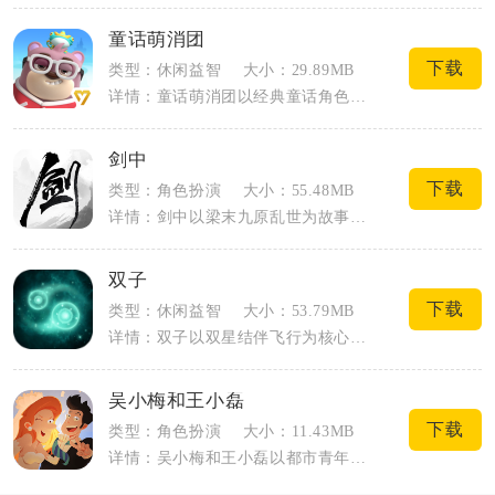
童话萌消团
下载
类型：休闲益智
大小：29.89MB
详情：童话萌消团以经典童话角色为核心载体，把传统三消和回合制RPG战斗结合在一起，...
剑中
下载
类型：角色扮演
大小：55.48MB
详情：剑中以梁末九原乱世为故事基底，打造写实暗黑国风武侠MMO手游，玩家化身初入江...
双子
下载
类型：休闲益智
大小：53.79MB
详情：双子以双星结伴飞行为核心内容，全程没有文字剧情与新手引导，依靠画面和音乐推进...
吴小梅和王小磊
下载
类型：角色扮演
大小：11.43MB
详情：吴小梅和王小磊以都市青年情感成长为核心，融合寻物解谜与恋爱模拟双重玩法，围绕...