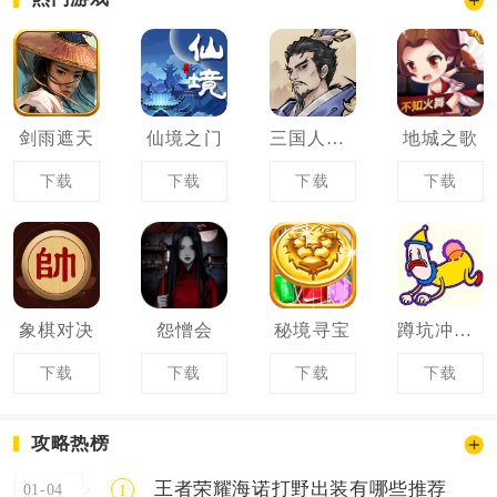
剑雨遮天
仙境之门
三国人生轮回录
地城之歌
下载
下载
下载
下载
象棋对决
怨憎会
秘境寻宝
蹲坑冲冲冲
下载
下载
下载
下载
攻略热榜
王者荣耀海诺打野出装有哪些推荐
01-04
1