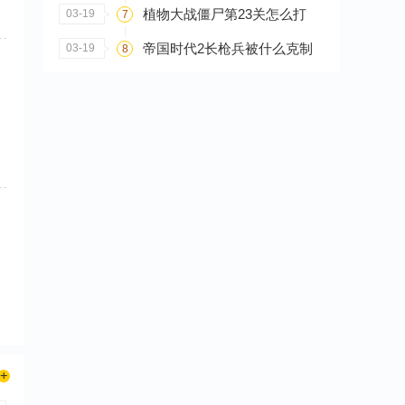
植物大战僵尸第23关怎么打
03-19
7
帝国时代2长枪兵被什么克制
03-19
8