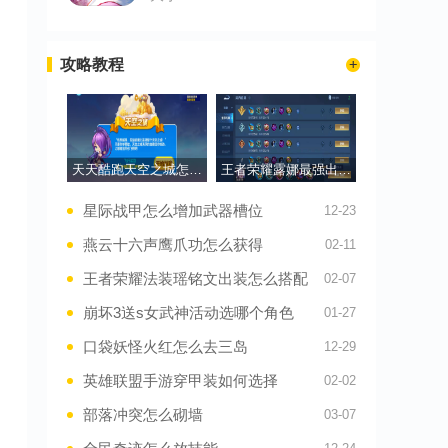
攻略教程
天天酷跑天空之城怎么玩
王者荣耀露娜最强出装怎么出
星际战甲怎么增加武器槽位
12-23
燕云十六声鹰爪功怎么获得
02-11
王者荣耀法装瑶铭文出装怎么搭配
02-07
崩坏3送s女武神活动选哪个角色
01-27
口袋妖怪火红怎么去三岛
12-29
英雄联盟手游穿甲装如何选择
02-02
部落冲突怎么砌墙
03-07