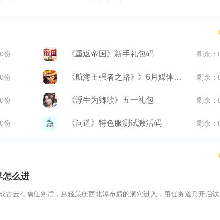
《重返帝国》新手礼包码
0份
剩余：
《航海王强者之路》》6月媒体礼包
0份
剩余：
《浮生为卿歌》五一礼包
0份
剩余：
《问道》特色服测试激活码
0份
剩余：
界怎么进
成古云有螭任务后，从轻策庄西北瀑布后的洞穴进入，用任务道具开启铁