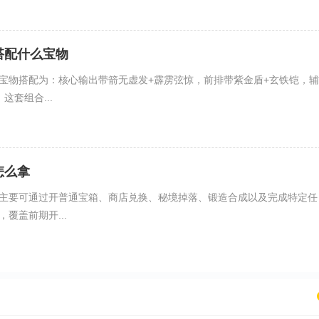
搭配什么宝物
宝物搭配为：核心输出带箭无虚发+霹雳弦惊，前排带紫金盾+玄铁铠，辅
这套组合...
怎么拿
主要可通过开普通宝箱、商店兑换、秘境掉落、锻造合成以及完成特定任
覆盖前期开...