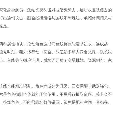
家化身导航员，集结光灵队伍对抗暗鬼势力，逐步收复被侵占的
打出连锁攻击，融合战棋策略与连线消除玩法，兼顾休闲闯关与
充足。
四种属性地块，拖动角色连成同色线路就能发起进攻，连线越
极光时刻，额外多行动一回合。队伍最多编入四名光灵，队长决
击。主线关卡循序渐进，后续还开放了高塔挑战、资源副本、家
连线也能精准识别。角色养成分为升级、三次觉醒与武器强化，
六星角色抽到本体就能正常使用，不用强行抽取命座。关卡会不
、控场角色，不能只靠纯数值碾压，策略搭配的空间一直都在。