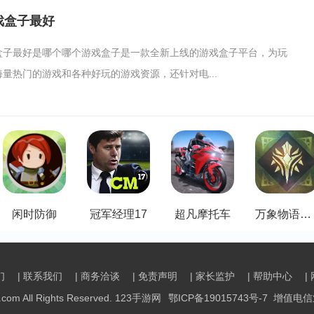
戏盒子最好
盒子最好是哪个哪个游戏盒子是一款全新上线的游戏盒子平台，为玩
量热门的游戏和各种好玩的游戏资源，还针对电...
闲时防御
冠军经理17
超凡摩托车
万象物语九游版
们
| 联系我们
| 商务洽谈
| 免责声明
| 家长监护
| 帮助中心
|
g.com All Rights Reserved. 123手游网
鄂ICP备19015743号-7
增值电信业