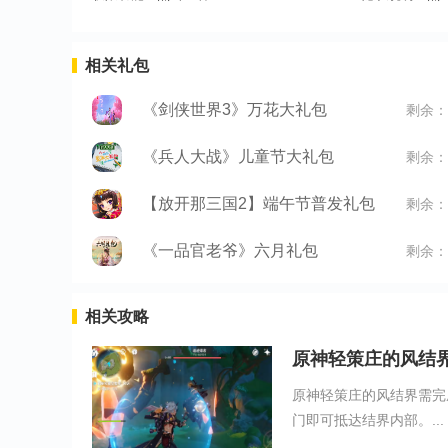
相关礼包
《剑侠世界3》万花大礼包
剩余：
《兵人大战》儿童节大礼包
剩余：
【放开那三国2】端午节普发礼包
剩余：
《一品官老爷》六月礼包
剩余：
相关攻略
原神轻策庄的风结
原神轻策庄的风结界需完
门即可抵达结界内部。...