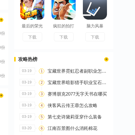
最后的荣光
疯狂的拍打
脑力风暴
0份
下载
下载
下载
0份
攻略热榜
0份
宝藏世界霓虹忍者副职业怎么选
03-19
1
0份
宝藏世界暗影猎手职业宝石怎么搭配
03-19
2
赛博朋克2077无字天书在哪买
03-19
3
侠客风云传王蓉怎么攻略
03-19
4
第七史诗黛莉亚穿什么装备
03-19
5
江南百景图什么消耗棉花
03-20
6