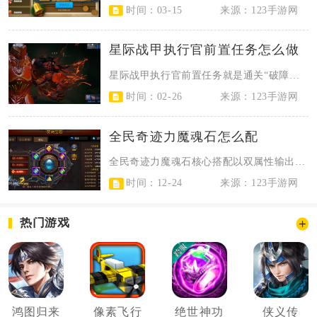
时间：03-15
来源：123手游网
星际战甲执行官前置任务怎么做
星际战甲执行官前置任务就是通关“破障者”剧情任务，解锁该任务需先打完“新纪之...
时间：02-26
来源：123手游网
全民奇迹力魔魂石怎么配
全民奇迹力魔魂石核心搭配以双属性输出魂石为底、攻击暴击为主、少量防御生命为辅...
时间：12-24
来源：123手游网
热门游戏
鸿图归来
像素飞行
绝世神功
侠义传