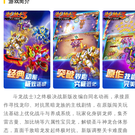
游戏简介
斗龙战士3之终极决战新版改编自同名动画，承接原
作寻找龙印、对抗黑暗龙族的主线剧情，在原版闯关玩
法基础上优化战斗与养成系统，玩家化身驯龙师，集齐
雷古曼、加比纳等六属性宝贝龙，解锁圣斗神龙合体形
态，直面千敌暗龙发起终极对抗。新版调整关卡难度曲