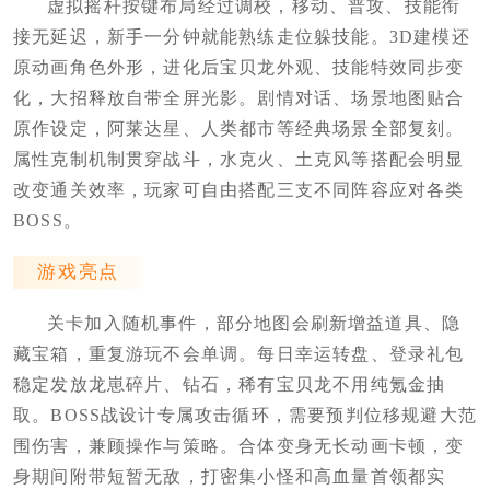
虚拟摇杆按键布局经过调校，移动、普攻、技能衔
接无延迟，新手一分钟就能熟练走位躲技能。3D建模还
原动画角色外形，进化后宝贝龙外观、技能特效同步变
化，大招释放自带全屏光影。剧情对话、场景地图贴合
原作设定，阿莱达星、人类都市等经典场景全部复刻。
属性克制机制贯穿战斗，水克火、土克风等搭配会明显
改变通关效率，玩家可自由搭配三支不同阵容应对各类
BOSS。
游戏亮点
关卡加入随机事件，部分地图会刷新增益道具、隐
藏宝箱，重复游玩不会单调。每日幸运转盘、登录礼包
稳定发放龙崽碎片、钻石，稀有宝贝龙不用纯氪金抽
取。BOSS战设计专属攻击循环，需要预判位移规避大范
围伤害，兼顾操作与策略。合体变身无长动画卡顿，变
身期间附带短暂无敌，打密集小怪和高血量首领都实