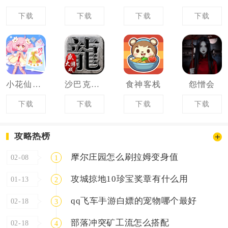
下载
下载
下载
下载
小花仙四时花语
沙巴克传奇
食神客栈
怨憎会
下载
下载
下载
下载
攻略热榜
摩尔庄园怎么刷拉姆变身值
02-08
1
攻城掠地10珍宝奖章有什么用
01-13
2
qq飞车手游白嫖的宠物哪个最好
02-18
3
部落冲突矿工流怎么搭配
02-18
4