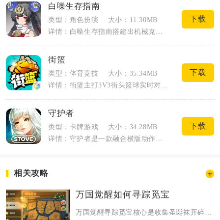
白噪生存指南
下载
类型：角色扮演
大小：11.30MB
详情：白噪生存指南搭建出机械克苏鲁架空世界，沉睡的人工智能母神衍生机械古神，人类沦...
街篮
下载
类型：体育竞技
大小：35.34MB
详情：街篮主打3V3街头篮球实时对抗，主打指尖操作竞技，没有自动对战模式。游戏划分...
守护者
下载
类型：卡牌游戏
大小：34.28MB
详情：守护者是一款融合横版动作闯关与角色养成的轻量级手游，玩家化身城市守护者，抵御...
相关攻略
万国觉醒如何寻踪觅宝
万国觉醒寻踪觅宝核心是收集圣诞袜开碎片、凑齐7种碎片合成藏宝图、按图索骥挖宝...