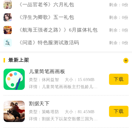
《一品官老爷》六月礼包
剩余：0份
《浮生为卿歌》五一礼包
剩余：0份
《航海王强者之路》》6月媒体礼包
剩余：0份
《问道》特色服测试激活码
剩余：0份
最新上架
儿童简笔画画板
下载
类型：休闲益智
大小：15.69MB
详情：儿童简笔画画板主打低龄儿童绘画启蒙，适配3至12岁孩子日常涂鸦、学画需求。打...
割据天下
下载
类型：策略塔防
大小：81.45MB
详情：割据天下以架空骷髅三国为故事基底，玩家化身乱世主公，收拢魏蜀吴各路名将转化鬼...