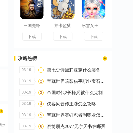
三国先锋
抽卡监狱
冰雪女王超级舞会
下载
下载
下载
攻略热榜
第七史诗黛莉亚穿什么装备
03-19
1
宝藏世界暗影猎手职业宝石怎么搭配
03-19
2
帝国时代2长枪兵被什么克制
03-19
3
侠客风云传王蓉怎么攻略
03-19
4
宝藏世界霓虹忍者副职业怎么选
03-19
5
0份
赛博朋克2077无字天书在哪买
03-19
6