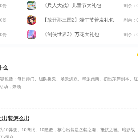
《兵人大战》儿童节大礼包
0份
剩余：
【放开那三国2】端午节普发礼包
0份
剩余：
《剑侠世界3》万花大礼包
0份
剩余：
什么
内容包括：每日师门、组队捉鬼、场景烧双、帮派跑商、初出茅庐副本、红
动，兼顾...
文出装怎么出
为10异变、10鹰眼、10隐匿，核心出装是贪婪之噬、抵抗之靴、暗影战
司命...