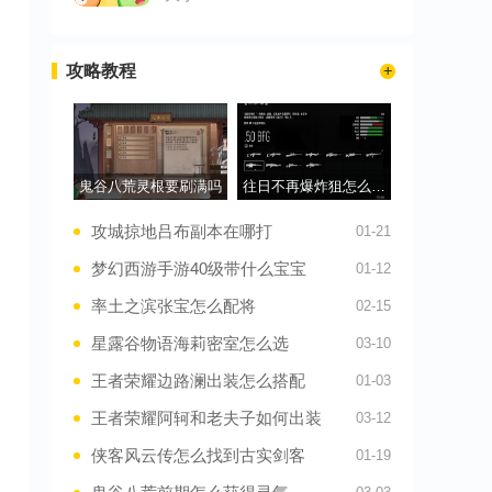
攻略教程
鬼谷八荒灵根要刷满吗
往日不再爆炸狙怎么解锁
攻城掠地吕布副本在哪打
01-21
梦幻西游手游40级带什么宝宝
01-12
率土之滨张宝怎么配将
02-15
星露谷物语海莉密室怎么选
03-10
王者荣耀边路澜出装怎么搭配
01-03
王者荣耀阿轲和老夫子如何出装
03-12
侠客风云传怎么找到古实剑客
01-19