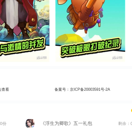
击查看
备案号：
京ICP备20003591号-2A
《浮生为卿歌》五一礼包
0份
剩余：