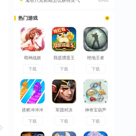
鬼谷八荒前期怎么获得灵气
03-03
热门游戏
萌神战姬
我是掼蛋王
绝地王者
下载
下载
下载
搭桥冲冲冲
军团对决
神奇宝葫芦
下载
下载
下载