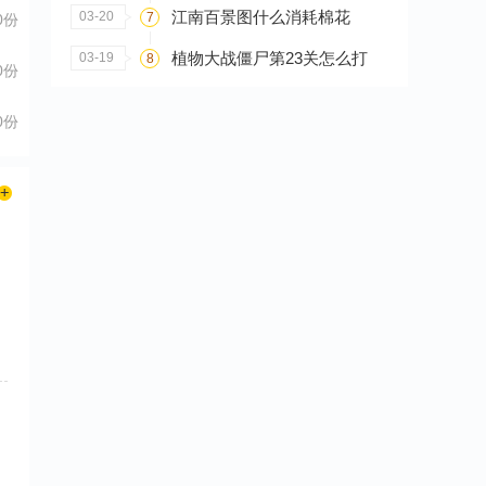
江南百景图什么消耗棉花
03-20
7
0份
植物大战僵尸第23关怎么打
03-19
8
0份
0份