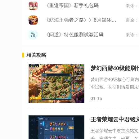
《重返帝国》新手礼包码
剩余：
《航海王强者之路》》6月媒体礼包
剩余：
《问道》特色服测试激活码
剩余：
相关攻略
梦幻西游40级能刷
梦幻西游40级核心可刷
尘试炼、玄奘剧情及周末活
01-15
王者荣耀云中君铭
王者荣耀云中君主流铭文
斧、宗师之力、破军、名刀·