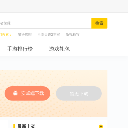
搜索
门搜索：
猫语咖啡
洪荒天道2主宰
傲视苍穹
手游排行榜
游戏礼包
安卓端下载
最新上架