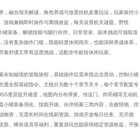
界，融合闯关解谜、角色养成与放置挂机多重玩法，玩家操控小
。游戏兼顾即时操作与离线收益，每关设置机关谜题、野怪
级小猪装备、解锁技能与随行伙伴。日常登录、副本挑战可领取道
，没有复杂操作门槛，既能轻度休闲闯关，也能深耕养成体系，
节奏舒缓又带有适度挑战，适配全年龄段休闲玩家。
索未知秘境的冒险旅程，基础操作仅需单指点击滑动，控制小猪
吃透全部基础指令。主线分为数十个章节关卡，每个章节配套专
OSS逐层提升难度，地图内分布弹簧、传送门、炸药桶等互动机
盖小猪装备强化、技能升级、伙伴招募三类内容，击败怪物、挖
础物资，无需长时间在线刷资源。游戏开放每日任务、无尽挑
皮肤、稀有道具等福利，重复游玩也能获得稳定资源收益，平衡