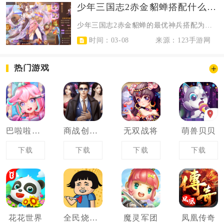
少年三国志2赤金貂蝉搭配什么神兵
少年三国志2赤金貂蝉的最优神兵搭配为雌雄双股剑与诸葛连弩，备选闭月团扇，这套...
时间：03-08
来源：123手游网
热门游戏
巴啦啦小魔仙幻彩美妆
商战创世纪
无双战将
萌兽贝贝
下载
下载
下载
下载
花花世界
全民烧脑大挑战
魔灵军团
凤凰传奇