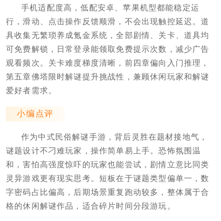
手机适配度高，低配安卓、苹果机型都能稳定运
行，滑动、点击操作反馈顺滑，不会出现触控延迟。道
具收集无繁琐养成氪金系统，全部剧情、关卡、道具均
可免费解锁，日常登录能领取免费提示次数，减少广告
观看频次。关卡难度梯度清晰，前四章偏向入门推理，
第五章佛塔限时解谜提升挑战性，兼顾休闲玩家和解谜
爱好者需求。
小编点评
作为中式民俗解谜手游，背后灵胜在题材接地气，
谜题设计不刁难玩家，操作简单易上手。恐怖氛围温
和，害怕高强度惊吓的玩家也能尝试，剧情立意比同类
灵异游戏更有现实思考。短板在于谜题类型偏单一，数
字密码占比偏高，后期场景重复跑动较多，整体属于合
格的休闲解谜作品，适合碎片时间分段游玩。