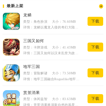
最新上架
龙鳞
下载
类型：角色扮演
大小：76.60MB
详情：龙鳞以魔龙入侵的奇幻大陆为故事主线，玩家化身拥有特殊血脉的战士，在萨默王城集...
三国又如何
下载
类型：卡牌游戏
大小：41.43MB
详情：三国又如何以汉末乱世为故事主线，主打放置闯关与武将养成相结合的轻策略玩法。玩...
地牢三国
下载
类型：冒险解谜
大小：73.50MB
详情：地牢三国融合Roguelike地牢探索与三国卡牌策略，把迷宫翻格闯关、武将收...
赏景消果
下载
类型：休闲益智
大小：83.63MB
详情：赏景消果将清新自然的风景画面与经典水果消除玩法相融，主打轻松休闲的碎片化游玩...