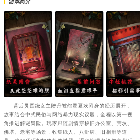
游戏简介
背后灵围绕女主陆丹被怨灵夏欢附身的经历展开，
故事结合中式民俗与网络暴力现实议题，全程以第一视
角推进解谜冒险。玩家跟随剧情穿梭旧办公室、荒坟、
佛塔、老宅等场景，收集纸人、八卦牌、旧相册等道