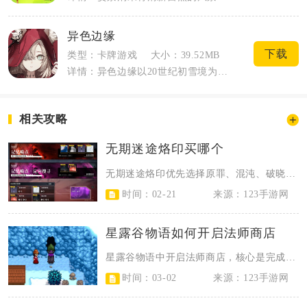
异色边缘
下载
类型：卡牌游戏
大小：39.52MB
详情：异色边缘以20世纪初雪境为故事舞台，融合梦核与规则怪谈氛围，主打高自定义CC...
相关攻略
无期迷途烙印买哪个
无期迷途烙印优先选择原罪、混沌、破晓三大核心系列，平民玩家优先兑换原罪套装，...
时间：02-21
来源：123手游网
星露谷物语如何开启法师商店
星露谷物语中开启法师商店，核心是完成社区中心全献祭或乔家超市全捐款，触发火车...
时间：03-02
来源：123手游网