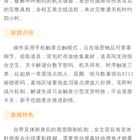
具，破解环环相扣的机关谜题，逐步挖掘舆论伤害背后
的完整真相，全程五章主线流程，单次完整通关耗时约
四小时。
游戏介绍
操作采用手机触屏点触模式，点击场景物品可查看
细节、拾取道具，背包栏存放收集素材，道具间支持组
合交互。关卡解谜分数字密码、机关排布、时序触发三
类，比如第一章需清点纸人、花圈、纸马数量得出8313
箱锁密码，墓地区域要按血泪落点摆放八卦牌。无即时
战斗机制，解谜失误只会触发小型灵异特效，不会直接
卡关，新手也能逐步推进剧情。
游戏特色
自带灵体附身后的视觉限制机制，女主背后有灵体
时画面会出现重影模糊，需要滑动屏幕转动视角才能看