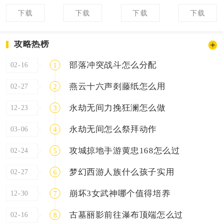
下载
下载
下载
下载
攻略热榜
部落冲突战斗怎么分配
02-16
1
燕云十六声剡藤纸怎么用
02-27
2
永劫无间力挽狂澜怎么做
12-23
3
永劫无间怎么祭拜动作
03-06
4
攻城掠地手游黄忠168怎么过
02-24
5
梦幻西游人族什么孩子实用
02-27
6
崩坏3女武神哪个值得培养
12-30
7
古墓丽影前往瀑布顶端怎么过
02-16
8