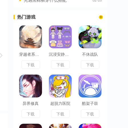
光遇黑棉裤穿什么搭配
02-18
热门游戏
穿越者系统模拟
沉浸安静书女孩
不休战队
下载
下载
下载
异界修真
超脱力医院
酷架子鼓
下载
下载
下载