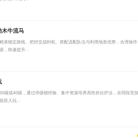
劫木牛流马
精准锁定路线、把控交战时机、搭配适配队伍与利用地形优势，合理操作
，快速提升...
玩
30级或40级，通过停级锁经验、集中资源培养高性价比护法，在同段竞
投入玩...