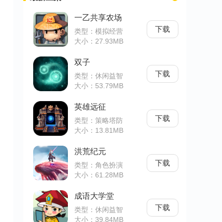
一乙共享农场
下载
类型：模拟经营
大小：27.93MB
双子
下载
类型：休闲益智
大小：53.79MB
英雄远征
下载
类型：策略塔防
大小：13.81MB
洪荒纪元
下载
类型：角色扮演
大小：61.28MB
成语大学堂
下载
类型：休闲益智
大小：39.84MB