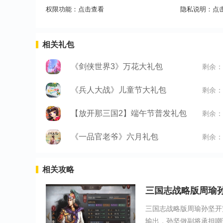
权限功能：
点击查看
隐私说明：
点
相关礼包
《剑侠世界3》万花大礼包
剩余：
《兵人大战》儿童节大礼包
剩余：
【放开那三国2】端午节普发礼包
剩余：
《一品官老爷》六月礼包
剩余：
相关攻略
三国志战略版周瑜
三国志战略版周瑜孙坚开
输出，孙坚做副将承担嘲讽