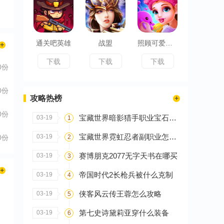
通关吧英雄
战盟
照顾可爱小宝贝
下载
下载
下载
0份
0份
攻略热榜
0份
宝藏世界暗影猎手职业宝石怎么搭配
03-19
1
宝藏世界霓虹忍者副职业怎么选
03-19
2
0份
赛博朋克2077无字天书在哪买
03-19
3
帝国时代2长枪兵被什么克制
03-19
4
侠客风云传王蓉怎么攻略
03-19
5
第七史诗黛莉亚穿什么装备
03-19
6