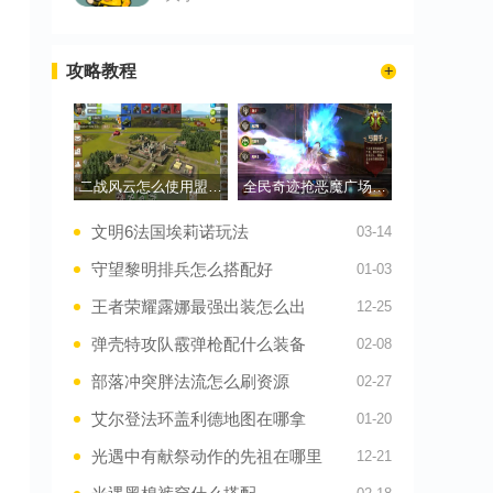
攻略教程
二战风云怎么使用盟友驻军
全民奇迹抢恶魔广场选什么职业
文明6法国埃莉诺玩法
03-14
守望黎明排兵怎么搭配好
01-03
王者荣耀露娜最强出装怎么出
12-25
弹壳特攻队霰弹枪配什么装备
02-08
部落冲突胖法流怎么刷资源
02-27
艾尔登法环盖利德地图在哪拿
01-20
光遇中有献祭动作的先祖在哪里
12-21