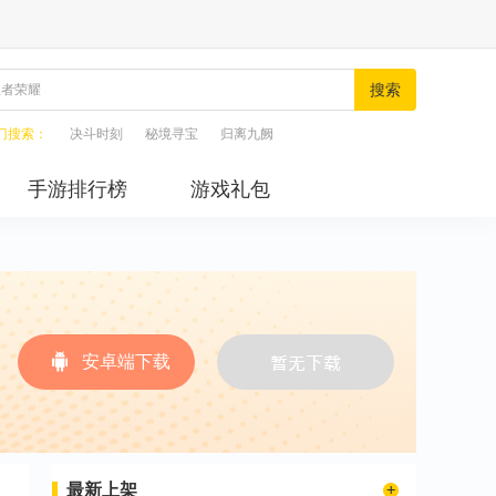
搜索
门搜索：
决斗时刻
秘境寻宝
归离九阙
手游排行榜
游戏礼包
安卓端下载
最新上架