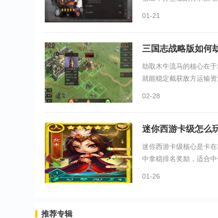
01-21
三国志战略版如何
劫取木牛流马的核心在于
就能稳定截获敌方运输资源
02-28
迷你西游卡级怎么
迷你西游卡级核心是卡在
中拿稳排名奖励，适合中低
01-26
推荐专辑