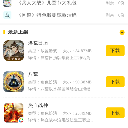
《兵人大战》儿童节大礼包
剩余：0份
《问道》特色服测试激活码
剩余：0份
最新上架
洪荒日历
下载
类型：放置游戏
大小：84.82MB
详情：洪荒日历以华夏上古神话为背景，打造文字修仙MUD手游。玩家如同翻阅日历，穿梭...
八荒
下载
类型：角色扮演
大小：90.38MB
详情：八荒以水墨国风结合山海经元素打造开放修仙沙盒，玩家从凡人修士起步，游历多片地...
热血战神
下载
类型：角色扮演
大小：25.49MB
详情：热血战神沿用战法道三职业经典架构，以自由PK、行会攻城为核心内容，适配碎片化...