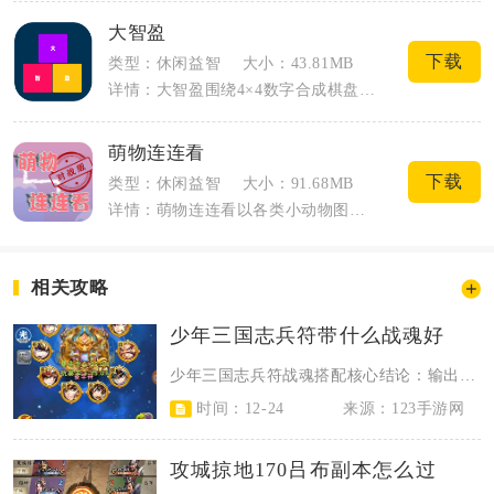
大智盈
下载
类型：休闲益智
大小：43.81MB
详情：大智盈围绕4×4数字合成棋盘搭建休闲益智玩法，偏向轻量化的脑力闯关模式。游戏...
萌物连连看
下载
类型：休闲益智
大小：91.68MB
详情：萌物连连看以各类小动物图案作为消除主体，是一款主打轻度休闲的连线消除手游。整...
相关攻略
少年三国志兵符带什么战魂好
少年三国志兵符战魂搭配核心结论：输出型兵符（天行符、周流符）优先寰宇战魂、玄...
时间：12-24
来源：123手游网
攻城掠地170吕布副本怎么过