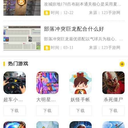
攻城掠地170吕布副本通关核心是采用夏侯惇、貂蝉、觉醒周瑜、觉醒关羽的阵容，...
时间：12-22
来源：123手游网
部落冲突巨龙配合什么好
部落冲突巨龙最优搭配以气球兵为核心、电龙/龙骑士为辅助，配闪电+狂暴+镜像法...
时间：03-11
来源：123手游网
热门游戏
超车小能手
大明星化妆舞会
妖怪手帐
杀死僵尸
下载
下载
下载
下载