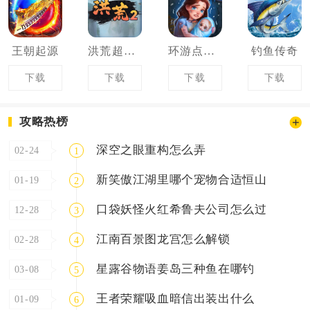
王朝起源
洪荒超级签到系统2
环游点点消
钓鱼传奇
下载
下载
下载
下载
攻略热榜
深空之眼重构怎么弄
02-24
1
新笑傲江湖里哪个宠物合适恒山
01-19
2
口袋妖怪火红希鲁夫公司怎么过
12-28
3
江南百景图龙宫怎么解锁
02-28
4
星露谷物语姜岛三种鱼在哪钓
03-08
5
王者荣耀吸血暗信出装出什么
01-09
6