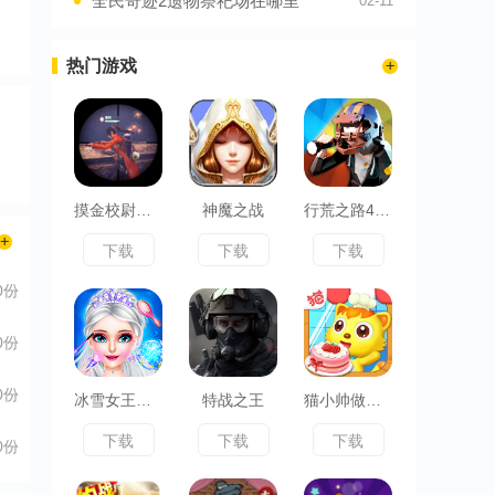
全民奇迹2遗物祭祀场在哪里
02-11
热门游戏
摸金校尉之伏魔殿
神魔之战
行荒之路404禁区
下载
下载
下载
0份
0份
0份
冰雪女王超级舞会
特战之王
猫小帅做蛋糕
下载
下载
下载
0份