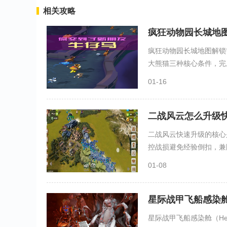
相关攻略
疯狂动物园长城地
疯狂动物园长城地图解锁
大熊猫三种核心条件，完成
01-16
二战风云怎么升级
二战风云快速升级的核心
控战损避免经验倒扣，兼顾
01-08
星际战甲飞船感染
星际战甲飞船感染舱（Hel