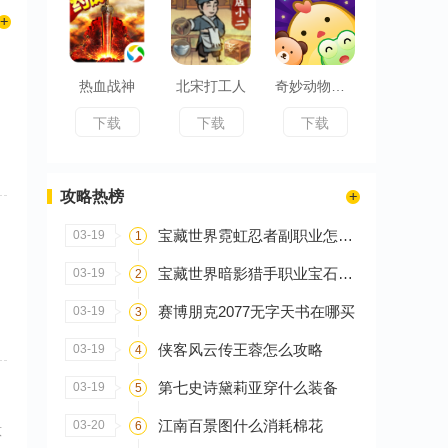
热血战神
北宋打工人
奇妙动物消除大作战
下载
下载
下载
攻略热榜
宝藏世界霓虹忍者副职业怎么选
03-19
1
宝藏世界暗影猎手职业宝石怎么搭配
03-19
2
赛博朋克2077无字天书在哪买
03-19
3
侠客风云传王蓉怎么攻略
03-19
4
第七史诗黛莉亚穿什么装备
03-19
5
江南百景图什么消耗棉花
03-20
6
意