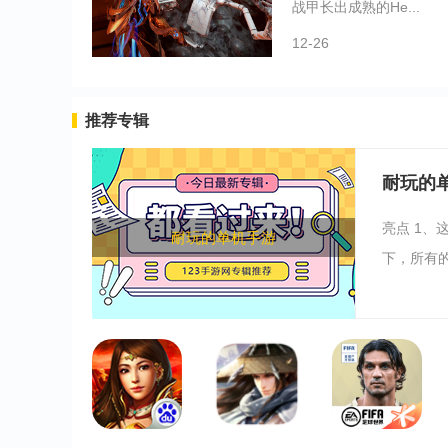
战甲长出成熟的He...
12-26
推荐专辑
耐玩的
亮点 1
耐玩的单机手游
下，所有的