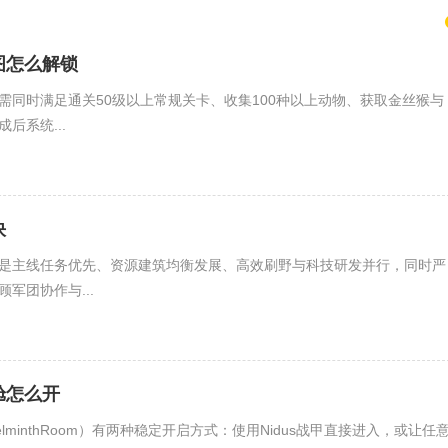
图怎么解锁
需同时满足通关50级以上常规关卡、收集100种以上动物、获取金丝猴与
后系统...
快
是主线任务优先、资源建筑均衡发展、高效刷野与科技研发并行，同时严
军团协作与...
舱怎么开
minthRoom）有两种稳定开启方式：使用Nidus战甲直接进入，或让任