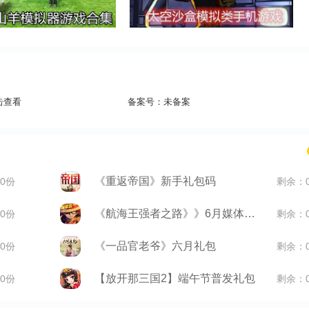
击查看
备案号：
未备案
《重返帝国》新手礼包码
0份
剩余：
《航海王强者之路》》6月媒体礼包
0份
剩余：
《一品官老爷》六月礼包
0份
剩余：
【放开那三国2】端午节普发礼包
0份
剩余：