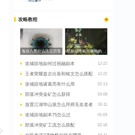
攻略教程
鬼谷八荒什么法宝厉害
星际战甲银光林地的祭坛在哪里
攻城掠地如何过祝融副本
12-22
王者荣耀盘古出装和铭文怎么搭配
12-22
攻城掠地诸葛亮有什么用
02-13
部落冲突金矿怎么获得
03-09
放置江湖华山派怎么拜师无名老者
02-11
攻城掠地副本75怎么过
01-03
部落冲突矿工流怎么搭配
02-18