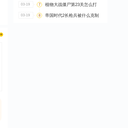
植物大战僵尸第23关怎么打
03-19
7
帝国时代2长枪兵被什么克制
03-19
8