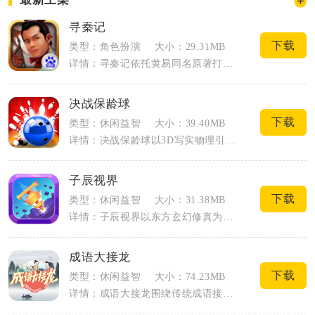
寻秦记
下载
类型：角色扮演
大小：29.31MB
详情：寻秦记依托黄易同名原著打造穿越向MMORPG手游，故事跟随项少龙穿越战国的脉...
决战保龄球
下载
类型：休闲益智
大小：39.40MB
详情：决战保龄球以3D写实物理引擎还原线下保龄球完整竞技规则，单指滑动即可完成投球...
子辰视界
下载
类型：休闲益智
大小：31.38MB
详情：子辰视界以东方玄幻修真为核心载体，构建层次完整的三界冒险世界，玩家将化身灵修...
成语大接龙
下载
类型：休闲益智
大小：74.23MB
详情：成语大接龙围绕传统成语接龙打造竖屏休闲益智手游，以古代书生科举晋升为主线框架...