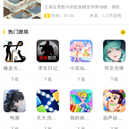
江南百景图中的投食槽是饲养动物、获取各类养成资源与道具奖励的核心功能性建筑，...
时间：03-04
来源：123手游网
热门游戏
橡皮火柴人
求生日记
小花仙四时花语
符文先锋
下载
下载
下载
下载
鸣潮
天天消砖块
我的画画世界
葫芦娃奇幻世界