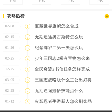
下载
下载
下载
下载
攻略热榜
宝藏世界旗帜怎么合成
02-08
1
无期迷途奥古斯特怎么玩
02-15
2
纪念碑谷二第一关怎么玩
01-26
3
少年三国志2稀有宝物怎么来
02-25
4
全民奇迹2书信任务怎样完成
12-25
5
三国志战略版什么主公出好将
03-05
6
无期迷途娜恰技能点什么
02-25
7
火影忍者手游新人怎么刷饰品
01-12
8