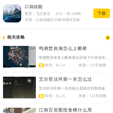
口袋战舰
下载
类型：飞行射击
大小：88.24MB
详情：口袋战舰主打移动端写实海战策略玩法，以现代海洋作战为核心背景，收录上百艘现实...
相关攻略
鸣潮焚炎海怎么上断桥
鸣潮焚炎海登上断桥需从区域下方传送信标出发，经西侧挑战、钩锁与弹跳板中转、风...
时间：01-24
来源：123手游网
艾尔登法环第一关怎么过
艾尔登法环第一关的核心是跳过初期高难强敌、激活关键赐福与道具、掌握基础战斗节...
时间：02-25
来源：123手游网
江南百景图投食槽什么用