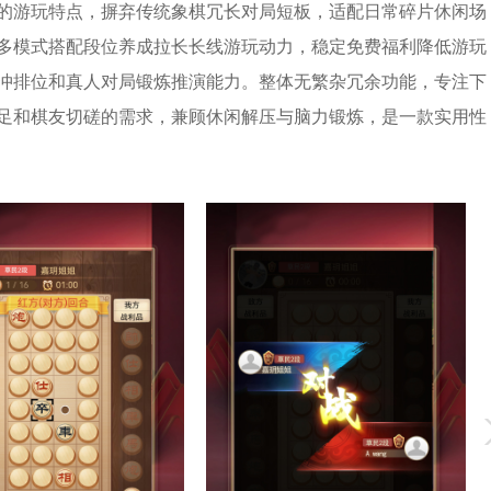
的游玩特点，摒弃传统象棋冗长对局短板，适配日常碎片休闲场
多模式搭配段位养成拉长长线游玩动力，稳定免费福利降低游玩
冲排位和真人对局锻炼推演能力。整体无繁杂冗余功能，专注下
足和棋友切磋的需求，兼顾休闲解压与脑力锻炼，是一款实用性