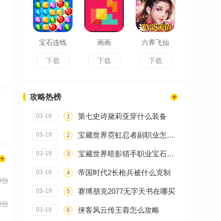
宝石连线
画画
六界飞仙
下载
下载
下载
攻略热榜
第七史诗黛莉亚穿什么装备
03-19
1
宝藏世界霓虹忍者副职业怎么选
03-19
2
宝藏世界暗影猎手职业宝石怎么搭配
03-19
3
帝国时代2长枪兵被什么克制
03-19
4
0份
赛博朋克2077无字天书在哪买
03-19
5
0份
侠客风云传王蓉怎么攻略
03-19
6