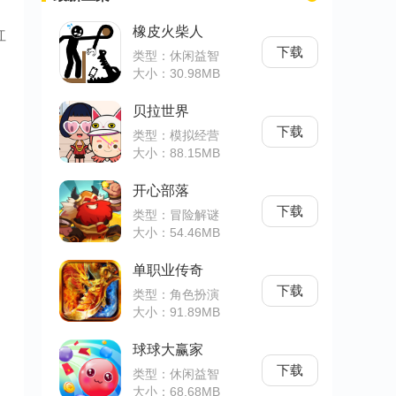
橡皮火柴人
红
下载
类型：休闲益智
大小：30.98MB
贝拉世界
下载
类型：模拟经营
大小：88.15MB
开心部落
下载
类型：冒险解谜
大小：54.46MB
单职业传奇
下载
类型：角色扮演
大小：91.89MB
球球大赢家
下载
类型：休闲益智
大小：68.68MB