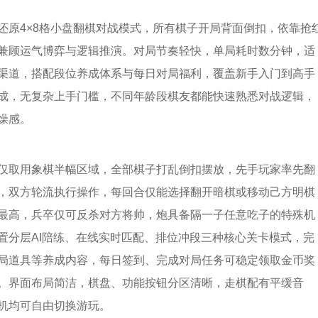
还原4×8格小盘翻棋对战模式，所有棋子开局背面倒扣，依靠抢
兼顾运气博弈与逻辑推演。对局节奏轻快，单局耗时数分钟，适
渠道，搭配段位养成体系与每日对局福利，覆盖新手入门到高手
成，无复杂上手门槛，不同年龄段棋友都能快速熟悉对战逻辑，
燥感。
仅取用象棋半幅区域，全部棋子打乱倒扣摆放，先手玩家率先翻
，双方轮流执行操作，每回合仅能选择翻开暗棋或移动己方明棋
最高，兵卒仅可反杀对方将帅，炮具备隔一子任意吃子的特殊机
置分层AI陪练、在线实时匹配、排位冲段三种核心关卡模式，完
局道具等养成内容，每日签到、完成对局任务可稳定领取金币奖
。界面布局简洁，棋盘、功能按钮分区清晰，走棋配有平缓音
机均可自由切换游玩。