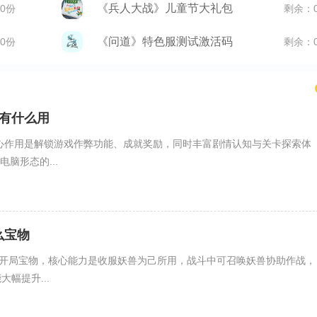
《兵人大战》儿童节大礼包
0份
剩余：
《问道》特色服测试激活码
0份
剩余：
报有什么用
心作用是解锁游戏作弊功能、成就奖励，同时丰富剧情认知与关卡探索体
脑形态的...
么宝物
开局宝物，核心能力是收服妖兽为己所用，战斗中可召唤妖兽协助作战，
大幅提升...