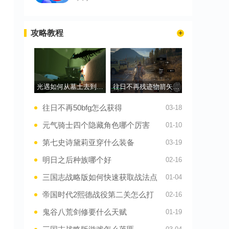
攻略教程
光遇如何从墓土去到峡谷终点
往日不再残迹物箭矢有什么作用
往日不再50bfg怎么获得
03-18
元气骑士四个隐藏角色哪个厉害
01-10
第七史诗黛莉亚穿什么装备
03-19
明日之后种族哪个好
02-16
三国志战略版如何快速获取战法点
01-04
帝国时代2熙德战役第二关怎么打
02-16
鬼谷八荒剑修要什么天赋
01-19