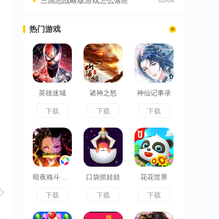
三国志战略版游戏怎么落匪
03-04
热门游戏
英雄迷城
诸神之怒
神仙记事录
下载
下载
下载
暗夜格斗决战无限城
口袋抓娃娃
花花世界
下载
下载
下载