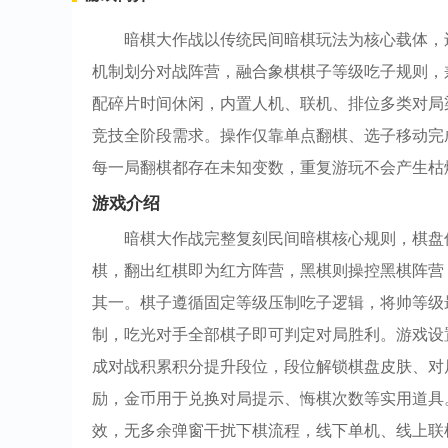
暗棋大作战以传统民间暗棋玩法为核心载体，
机制划分对战阵营，融合象棋棋子等级吃子规则，
配碎片时间休闲，内置人机、联机、排位多类对局
竞技全阶段需求。操作仅靠单点翻棋、选子移动完
每一局翻棋都存在未知变数，重复游玩不会产生枯
游戏介绍
暗棋大作战完整复刻民间暗棋核心规则，棋盘
棋，翻出红棋即为红方阵营，黑棋则操控黑棋阵营
其一。棋子遵循固定等级压制吃子逻辑，将帅等级
制，吃光对手全部棋子即可判定对局胜利。游戏设
成对战积累积分提升段位，段位解锁棋盘皮肤、对
励，金币用于兑换对局提示、悔棋次数等实用道具
效，无多余弹窗干扰下棋流程，线下单机、线上联