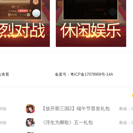
击查看
备案号：
粤ICP备17078909号-14A
【放开那三国2】端午节普发礼包
0份
剩余：
《浮生为卿歌》五一礼包
0份
剩余：