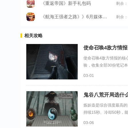
《重返帝国》新手礼包码
剩余：
《航海王强者之路》》6月媒体礼包
剩余：
相关攻略
使命召唤4敌方情
使命召唤4敌方情报的核
验，收集全部30份笔记本电
03-01
鬼谷八荒开局选什
炼妖壶是综合强度最高的
持续15秒、冷却50秒，能
03-06