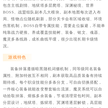
包含主线剧情、地狱塔多层爬塔、深渊秘境、世界
BOSS、战盟组队副本几大模块。副本地图每次进入布
局、怪物点位随机刷新，部分关卡会有区域收缩、环境
伤害机制，BOSS自带专属技能，需要走位躲避，不能单
纯靠战力硬推。养成覆盖技能树、装备、铭文、魂器、
魔灵多条线路，成长曲线平缓，很少出现长期卡级情
况。
游戏特色
装备掉落遵循暗黑随机词缀机制，同等级同名装备
属性、附加特效互不相同，刷本获取高品质装备有持续
期待感。每个职业技能分多条分支，可自由切换搭配，
一件核心装备就能改变整套输出流派。魔灵系统可以自
动拾取掉落、熔炼多余装备，节省清理背包时间。副本
分层设计，地狱塔、炼狱塔、冥渊塔逐层解锁，高层能