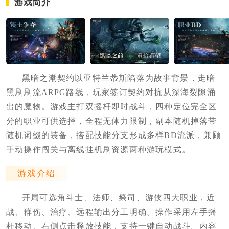
游戏简介
黑暗之潮契约以亚特兰蒂斯陷落为故事背景，走暗
黑刷刷流ARPG路线，玩家签订契约对抗从深海裂隙涌
出的魔物。游戏主打双摇杆即时战斗，四种定位完全区
分的职业可供选择，全程无体力限制，副本随机掉落带
随机词缀的装备，搭配技能分支形成多样BD流派，兼顾
手动操作闯关与离线挂机刷资源两种游玩模式。
游戏介绍
开局可选角斗士、法师、祭司、游侠四大职业，近
战、群伤、治疗、远程输出分工明确。操作采用左手摇
杆移动、右侧点击释放技能，支持一键自动战斗。内容