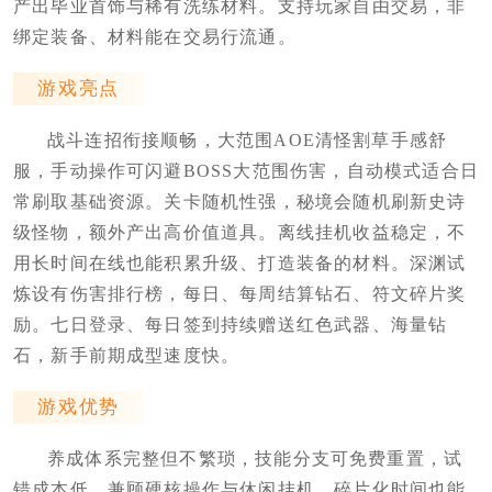
产出毕业首饰与稀有洗练材料。支持玩家自由交易，非
绑定装备、材料能在交易行流通。
游戏亮点
战斗连招衔接顺畅，大范围AOE清怪割草手感舒
服，手动操作可闪避BOSS大范围伤害，自动模式适合日
常刷取基础资源。关卡随机性强，秘境会随机刷新史诗
级怪物，额外产出高价值道具。离线挂机收益稳定，不
用长时间在线也能积累升级、打造装备的材料。深渊试
炼设有伤害排行榜，每日、每周结算钻石、符文碎片奖
励。七日登录、每日签到持续赠送红色武器、海量钻
石，新手前期成型速度快。
游戏优势
养成体系完整但不繁琐，技能分支可免费重置，试
错成本低。兼顾硬核操作与休闲挂机，碎片化时间也能