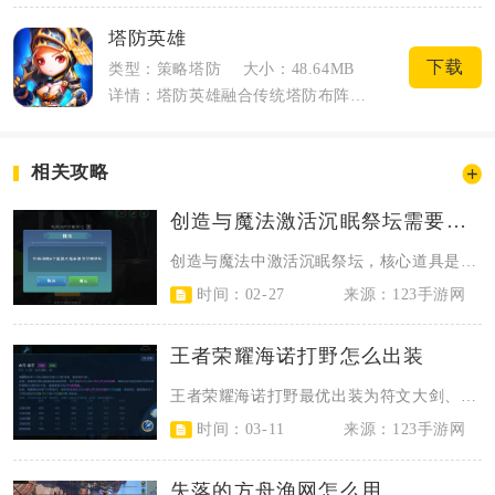
塔防英雄
下载
类型：策略塔防
大小：48.64MB
详情：塔防英雄融合传统塔防布阵思路与肉鸽随机玩法，把策略布局、英雄收集和放置养成融...
相关攻略
创造与魔法激活沉眠祭坛需要什么道具
创造与魔法中激活沉眠祭坛，核心道具是5个氤氲之息，集齐后提交即可完成激活，解...
时间：02-27
来源：123手游网
王者荣耀海诺打野怎么出装
王者荣耀海诺打野最优出装为符文大剑、疾步之靴、时之预言、噬神之书、日暮之流、...
时间：03-11
来源：123手游网
失落的方舟渔网怎么用