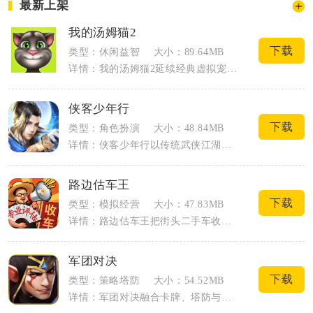
最新上架
我的汤姆猫2
下载
类型：休闲益智
大小：89.64MB
详情：我的汤姆猫2延续经典虚拟宠物养成思路，对互动、养成、休闲玩法全面升级，适配各...
侠客少年行
下载
类型：角色扮演
大小：48.84MB
详情：侠客少年行以传统武侠江湖为故事基底，玩家以无名少年身份踏入乱世，通过主线任务...
路边估车王
下载
类型：模拟经营
大小：47.83MB
详情：路边估车王把街头二手车收车场景搬到手机屏幕，玩家化身草根收车人，在街边拦截过...
军团对决
下载
类型：策略塔防
大小：54.52MB
详情：军团对决融合卡牌、塔防与即时策略多重玩法，依托经典魔兽RPG对战地图改编打造...