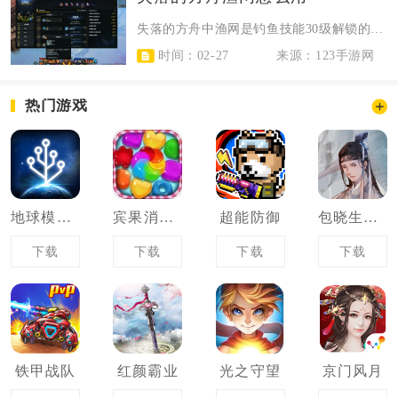
失落的方舟中渔网是钓鱼技能30级解锁的核心AOE技能，攒满5层钓鱼buff后...
时间：02-27
来源：123手游网
热门游戏
地球模拟器
宾果消消消
超能防御
包晓生英雄传
下载
下载
下载
下载
铁甲战队
红颜霸业
光之守望
京门风月