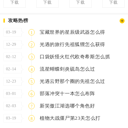
下载
下载
下载
下载
攻略热榜
宝藏世界的星辰级武器怎么得
03-19
1
光遇的旅行先祖狐狸怎么获得
12-29
2
口袋妖怪火红代欧奇希斯怎么抓
02-12
3
流星蝴蝶剑炎硫岛怎么过
02-14
4
光遇云野那个圈的先祖怎么过
12-23
5
部落冲突十一本怎么布阵
03-01
6
新笑傲江湖选哪个角色好
02-03
7
植物大战僵尸第23关怎么打
03-19
8