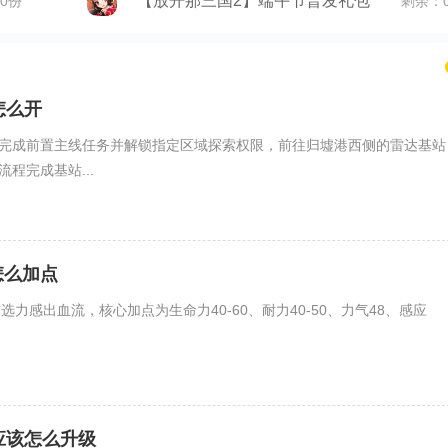
【放开那三国2】端午节普发礼包
0份
剩余：
怎么开
完成前置主线任务并解锁指定区域探索权限，前往归墟港西侧的雷达基站
程完成基站...
怎么加点
选力感出血流，核心加点为生命力40-60、耐力40-50、力气48、感应
应该怎么升级