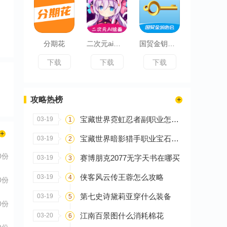
分期花
二次元ai绘画
国贸金钥匙会
下载
下载
下载
攻略热榜
宝藏世界霓虹忍者副职业怎么选
03-19
1
宝藏世界暗影猎手职业宝石怎么搭配
03-19
2
0份
赛博朋克2077无字天书在哪买
03-19
3
侠客风云传王蓉怎么攻略
03-19
4
0份
第七史诗黛莉亚穿什么装备
03-19
5
0份
江南百景图什么消耗棉花
03-20
6