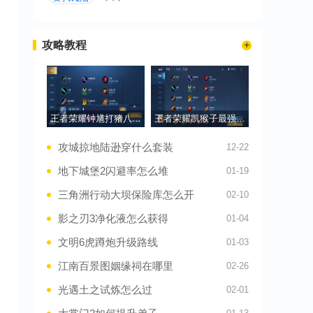
攻略教程
王者荣耀钟馗打猪八戒出装怎么出
王者荣耀凯猴子最强出装怎么出
攻城掠地陆逊穿什么套装
12-22
地下城堡2闪避率怎么堆
01-19
三角洲行动大坝保险库怎么开
02-10
影之刃3净化液怎么获得
01-04
文明6虎蹲炮升级路线
01-03
江南百景图姻缘祠在哪里
02-26
光遇土之试炼怎么过
02-01