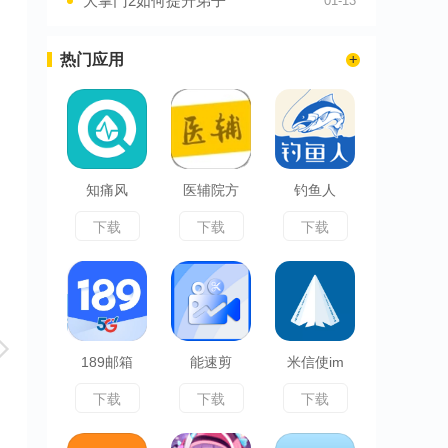
大掌门2如何提升弟子
01-13
热门应用
知痛风
医辅院方
钓鱼人
下载
下载
下载
189邮箱
能速剪
米信使im
下载
下载
下载