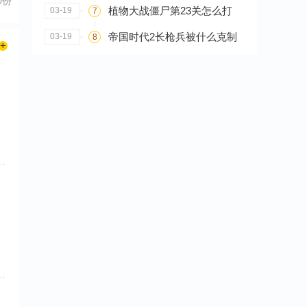
0份
植物大战僵尸第23关怎么打
03-19
7
帝国时代2长枪兵被什么克制
03-19
8