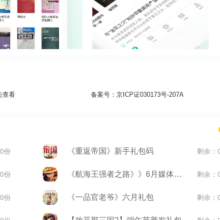
击查看
备案号：
京ICP证030173号-207A
《重返帝国》新手礼包码
0份
剩余：
《航海王强者之路》》6月媒体礼包
0份
剩余：
《一品官老爷》六月礼包
0份
剩余：