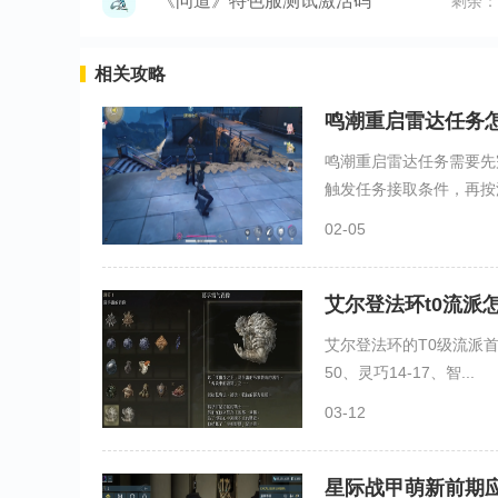
《问道》特色服测试激活码
剩余：
相关攻略
鸣潮重启雷达任务
鸣潮重启雷达任务需要先
触发任务接取条件，再按流
02-05
艾尔登法环t0流派
艾尔登法环的T0级流派首
50、灵巧14-17、智...
03-12
星际战甲萌新前期