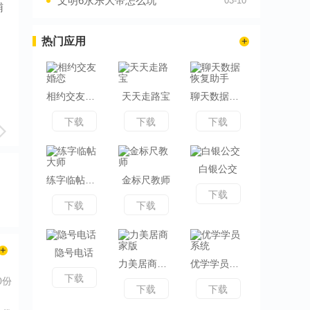
文明6永乐大帝怎么玩
03-10
辅
热门应用
相约交友婚恋
天天走路宝
聊天数据恢复助手
下载
下载
下载
白银公交
练字临帖大师
金标尺教师
下载
下载
下载
隐号电话
力美居商家版
优学学员系统
下载
0份
下载
下载