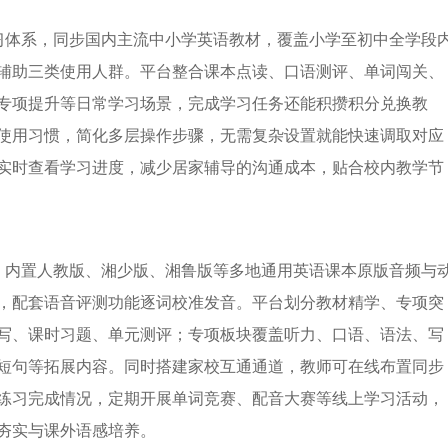
习体系，同步国内主流中小学英语教材，覆盖小学至初中全学段
辅助三类使用人群。平台整合课本点读、口语测评、单词闯关、
专项提升等日常学习场景，完成学习任务还能积攒积分兑换教
使用习惯，简化多层操作步骤，无需复杂设置就能快速调取对应
实时查看学习进度，减少居家辅导的沟通成本，贴合校内教学节
，内置人教版、湘少版、湘鲁版等多地通用英语课本原版音频与
，配套语音评测功能逐词校准发音。平台划分教材精学、专项突
写、课时习题、单元测评；专项板块覆盖听力、口语、语法、写
短句等拓展内容。同时搭建家校互通通道，教师可在线布置同步
练习完成情况，定期开展单词竞赛、配音大赛等线上学习活动，
夯实与课外语感培养。