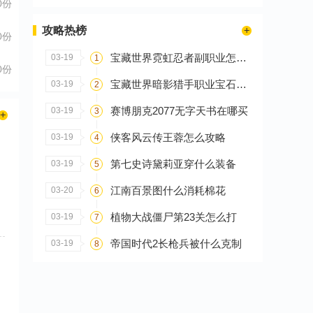
0份
攻略热榜
0份
宝藏世界霓虹忍者副职业怎么选
03-19
1
0份
宝藏世界暗影猎手职业宝石怎么搭配
03-19
2
赛博朋克2077无字天书在哪买
03-19
3
侠客风云传王蓉怎么攻略
03-19
4
第七史诗黛莉亚穿什么装备
03-19
5
江南百景图什么消耗棉花
03-20
6
植物大战僵尸第23关怎么打
03-19
7
帝国时代2长枪兵被什么克制
03-19
8