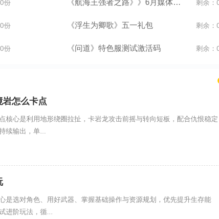
《航海王强者之路》》6月媒体礼包
0份
剩余：
《浮生为卿歌》五一礼包
0份
剩余：
《问道》特色服测试激活码
0份
剩余：
境岩怎么卡点
点核心是利用地形绕圈拉扯，卡岩龙攻击前摇与转向短板，配合仇恨稳定
续输出，单...
玩
心是选对角色、用好武器、掌握基础操作与资源规划，优先提升生存能
进阶玩法，循...