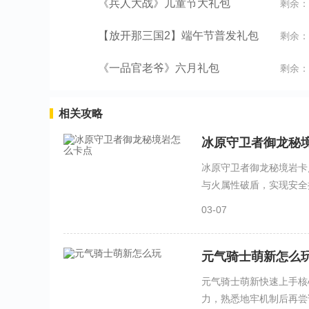
《兵人大战》儿童节大礼包
剩余：
【放开那三国2】端午节普发礼包
剩余：
《一品官老爷》六月礼包
剩余：
相关攻略
冰原守卫者御龙秘
冰原守卫者御龙秘境岩卡
与火属性破盾，实现安全持
03-07
元气骑士萌新怎么
元气骑士萌新快速上手核
力，熟悉地牢机制后再尝试