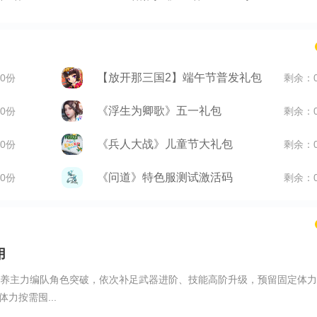
【放开那三国2】端午节普发礼包
0份
剩余：
《浮生为卿歌》五一礼包
0份
剩余：
《兵人大战》儿童节大礼包
0份
剩余：
《问道》特色服测试激活码
0份
剩余：
用
供养主力编队角色突破，依次补足武器进阶、技能高阶升级，预留固定体力
力按需囤...