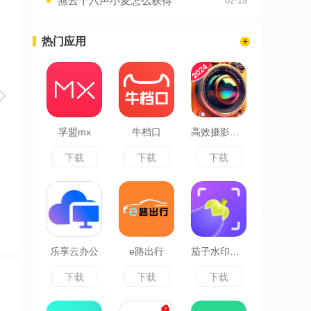
燕云十六声小麦怎么获得
02-19
热门应用
孚盟mx
牛档口
高效摄影大全
下载
下载
下载
乐享云办公
e路出行
茄子水印相机
下载
下载
下载