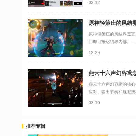
03-12
原神轻策庄的风结
原神轻策庄的风结界需完
门即可抵达结界内部。...
12-29
燕云十六声幻容鸢
燕云十六声幻容鸢的核心
应对、输出节奏和规避技巧
03-10
推荐专辑