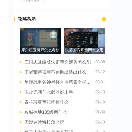
攻略教程
摩尔庄园厨师怎么考核
失落的方舟渔网怎么用
三国志战略版法正蔡文姬盾怎么配
03-08
王者荣耀项羽不辅助出装出什么
03-12
星际战甲谷神星接合点第四个任务怎么玩
03-01
永劫无间什么武器好上手
02-13
泰拉瑞亚宝箱怪掉什么
01-19
攻城掠地135级用什么
01-09
无期迷途海拉怎么玩
02-13