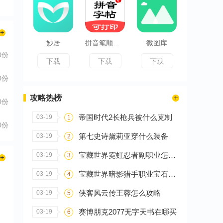
妙居
拼音笔顺字帖大师
微图库
0份
下载
下载
下载
0份
攻略热榜
0份
帝国时代2长枪兵被什么克制
03-19
1
0份
第七史诗黛莉亚穿什么装备
03-19
2
宝藏世界霓虹忍者副职业怎么选
03-19
3
宝藏世界暗影猎手职业宝石怎么搭配
03-19
4
侠客风云传王蓉怎么攻略
03-19
5
赛博朋克2077无字天书在哪买
03-19
6