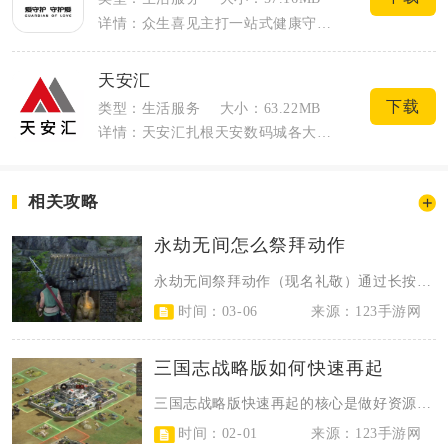
详情：众生喜见主打一站式健康守护与亲情关怀服务，是面向全年龄段用户打造的生活健康类...
天安汇
下载
类型：生活服务
大小：63.22MB
详情：天安汇扎根天安数码城各大产业园区打造智慧园区综合服务平台，面向园区入驻企业、...
相关攻略
永劫无间怎么祭拜动作
永劫无间祭拜动作（现名礼敬）通过长按X键呼出表情轮盘选择，对准发光土地庙使用...
时间：03-06
来源：123手游网
三国志战略版如何快速再起
三国志战略版快速再起的核心是做好资源储备、兵力保全与再起模式选择，按规划执行...
时间：02-01
来源：123手游网