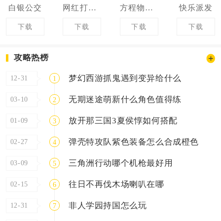
白银公交
网红打卡地
方程物流司机端
快乐派发
下载
下载
下载
下载
攻略热榜
梦幻西游抓鬼遇到变异给什么
12-31
1
无期迷途萌新什么角色值得练
03-10
2
放开那三国3夏侯惇如何搭配
01-09
3
弹壳特攻队紫色装备怎么合成橙色
02-27
4
三角洲行动哪个机枪最好用
03-09
5
往日不再伐木场喇叭在哪
02-15
6
非人学园持国怎么玩
12-31
7