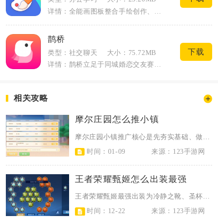
详情：全能画图板整合手绘创作、图片编辑、儿童绘画启蒙三类核心模块，手机端无需专业设...
鹊桥
下载
类型：社交聊天
大小：75.72MB
详情：鹊桥立足于同城婚恋交友赛道，专为日常社交圈子狭窄，渴望结识靠谱单身伙伴的人群...
相关攻略
摩尔庄园怎么推小镇
摩尔庄园小镇推广核心是先夯实基础、做好内容包装，再通过游戏内多渠道曝光与外部...
时间：01-09
来源：123手游网
王者荣耀甄姬怎么出装最强
王者荣耀甄姬最强出装为冷静之靴、圣杯、痛苦面具、日暮之流、博学者之怒、炽热支...
时间：12-22
来源：123手游网