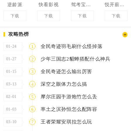
逆龄派
快看影视
驾考宝典科目一
悦开薪司机版
下载
下载
下载
下载
攻略热榜
全民奇迹羽毛刷什么怪掉落
01-24
1
少年三国志2貂蝉搭配什么神兵
01-27
2
全民奇迹怎么输出厉害
01-15
3
深空之眼体力怎么搞
03-13
4
摩尔庄园手游炮竹怎么丢
02-01
5
率土之滨孙恒怎么配阵容
01-03
6
王者荣耀安琪拉怎么玩
03-10
7