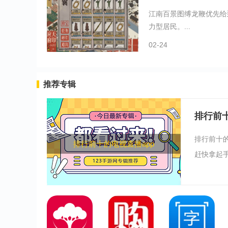
江南百景图缚龙鞭优先给
力型居民。...
02-24
推荐专辑
排行前十
排行前十
排行前十的电视直播app
赶快拿起手