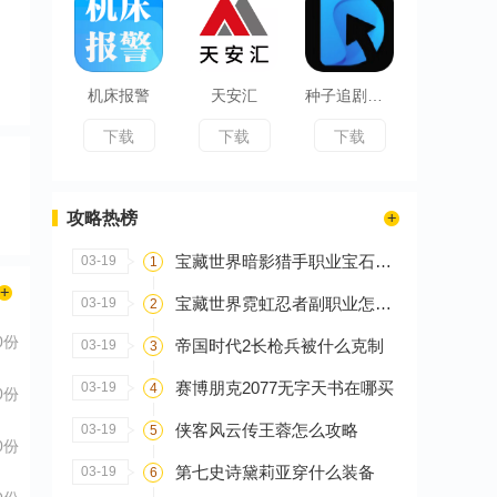
机床报警
天安汇
种子追剧播放器
下载
下载
下载
攻略热榜
宝藏世界暗影猎手职业宝石怎么搭配
03-19
1
宝藏世界霓虹忍者副职业怎么选
03-19
2
0份
帝国时代2长枪兵被什么克制
03-19
3
赛博朋克2077无字天书在哪买
03-19
4
0份
侠客风云传王蓉怎么攻略
03-19
5
0份
第七史诗黛莉亚穿什么装备
03-19
6