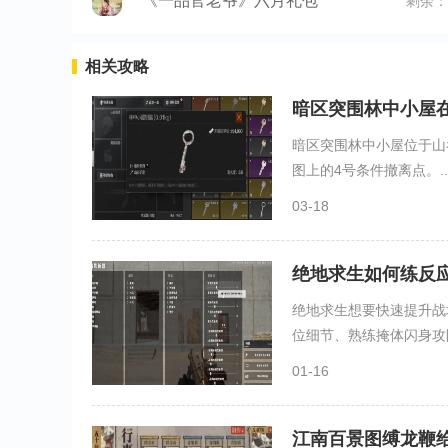
《一品官老爷》六月礼包
剩余：
相关攻略
暗区突围林中小屋
暗区突围林中小屋位于山
图上的4号条件撤离点。..
03-18
绝地求生如何练反
绝地求生想要快速提升战
位细节、熟练掩体闪身攻防
01-16
江南百景图缚龙鞭