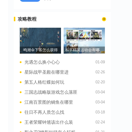
攻略教程
鸣潮伞下客怎么获得
和平精英运动会有哪些模式
光遇怎么换小心心
01-09
星际战甲圣殿在哪里进
02-26
第五人格红蝶如何玩
02-20
三国志战略版游戏怎么落匪
03-04
江南百景图的鲷鱼在哪里
03-04
往日不再人质怎么找
03-18
王者荣耀钟馗该出什么装
02-24