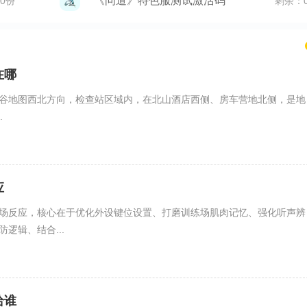
《问道》特色服测试激活码
0份
剩余：
在哪
谷地图西北方向，检查站区域内，在北山酒店西侧、房车营地北侧，是地
.
应
场反应，核心在于优化外设键位设置、打磨训练场肌肉记忆、强化听声辨
逻辑、结合...
给谁