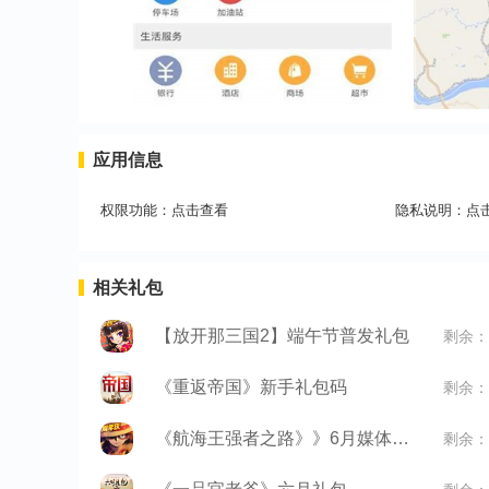
应用信息
权限功能：
点击查看
隐私说明：
点
相关礼包
【放开那三国2】端午节普发礼包
剩余：
《重返帝国》新手礼包码
剩余：
《航海王强者之路》》6月媒体礼包
剩余：