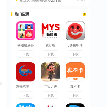
影之刃3绝影短链怎么打桩
01-21
热门应用
拼图魔法师
魅影视
e路康明斯
下载
下载
下载
道畅汽车救援托运
宝贝足迹
真不卡
下载
下载
下载