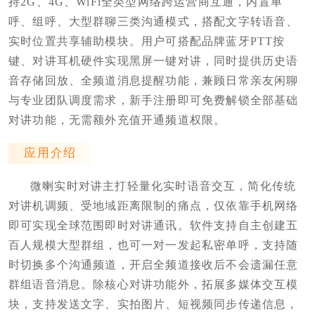
持2G、4G、WiFi全类型网络跨运营商互通，内置单
呼、组呼、大型群聊三类沟通模式，搭配文字转语音、
实时位置共享辅助模块。用户可搭配品牌蓝牙PTT按
键、对讲耳机硬件实现黑屏一键对讲，同时提供历史语
音存储回放、全频道消息提醒功能，兼顾日常亲友闲聊
与专业团队调度需求，新手注册即可免费解锁全部基础
对讲功能，无需额外充值开通频道权限。
应用介绍
微喇实时对讲主打轻量化实时语音交互，简化传统
对讲机调频、受地域距离限制的痛点，仅依靠手机网络
即可实现全球范围即时对讲通讯。软件支持自主创建五
百人规模大型群组，也可一对一发起私密单呼，支持随
时切换多个沟通频道，开启全频道接收后不会遗漏任意
群组语音消息。除核心对讲功能外，拓展多媒体交互模
块，支持发送文字、实拍图片、短视频同步传递信息，