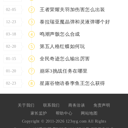
王者荣耀关羽加伤害怎么出装
02-05
2
泰拉瑞亚魔晶弹和灵液弹哪个好
12-23
3
鸣潮声骸怎么合成
03-18
4
第五人格红蝶如何玩
02-20
5
全民奇迹怎么输出厉害
01-15
6
崩坏3挑战任务在哪里
01-20
7
星露谷物语春季鱼王怎么获得
02-23
8
关于我们
联系我们
商务洽谈
免责声明
家长监护
帮助中心
网站地图
Copyright © 2011-2026 123syg.com All Rights