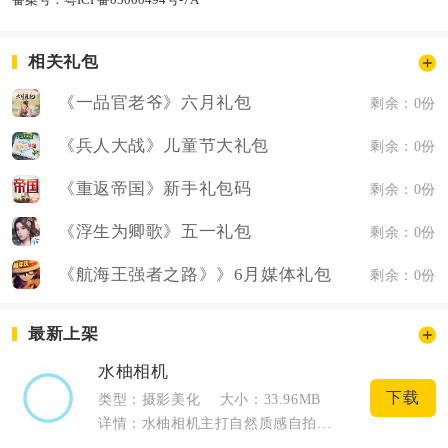
相关礼包
《一品官老爷》六月礼包
剩余：0份
《兵人大战》儿童节大礼包
剩余：0份
《重返帝国》新手礼包码
剩余：0份
《浮生为卿歌》五一礼包
剩余：0份
《航海王强者之路》》6月媒体礼包
剩余：0份
最新上架
水柚相机
下载
类型：摄影美化
大小：33.96MB
详情：水柚相机主打自然质感自拍，是海外热门自拍相机SODA国内适配版本，日常自拍、...