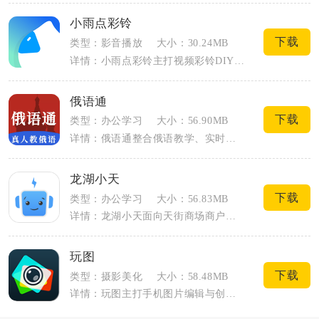
小雨点彩铃
下载
类型：影音播放
大小：30.24MB
详情：小雨点彩铃主打视频彩铃DIY与一键开通服务，兼顾个人个性化来电展示和中小商家...
俄语通
下载
类型：办公学习
大小：56.90MB
详情：俄语通整合俄语教学、实时翻译、词汇词典多重实用功能，面向零基础入门、留学备考...
龙湖小天
下载
类型：办公学习
大小：56.83MB
详情：龙湖小天面向天街商场商户、商场运营工作人员打造，是适配商业综合体日常运营的移...
玩图
下载
类型：摄影美化
大小：58.48MB
详情：玩图主打手机图片编辑与创意拍照，日常自拍、生活随拍、社交配图的修图需求都能覆...