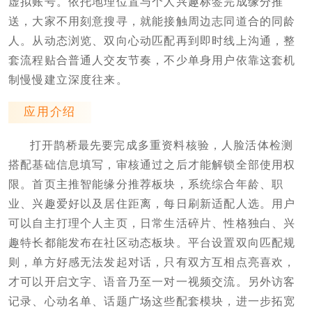
虚拟账号。依托地理位置与个人兴趣标签完成缘分推
送，大家不用刻意搜寻，就能接触周边志同道合的同龄
人。从动态浏览、双向心动匹配再到即时线上沟通，整
套流程贴合普通人交友节奏，不少单身用户依靠这套机
制慢慢建立深度往来。
应用介绍
打开鹊桥最先要完成多重资料核验，人脸活体检测
搭配基础信息填写，审核通过之后才能解锁全部使用权
限。首页主推智能缘分推荐板块，系统综合年龄、职
业、兴趣爱好以及居住距离，每日刷新适配人选。用户
可以自主打理个人主页，日常生活碎片、性格独白、兴
趣特长都能发布在社区动态板块。平台设置双向匹配规
则，单方好感无法发起对话，只有双方互相点亮喜欢，
才可以开启文字、语音乃至一对一视频交流。另外访客
记录、心动名单、话题广场这些配套模块，进一步拓宽