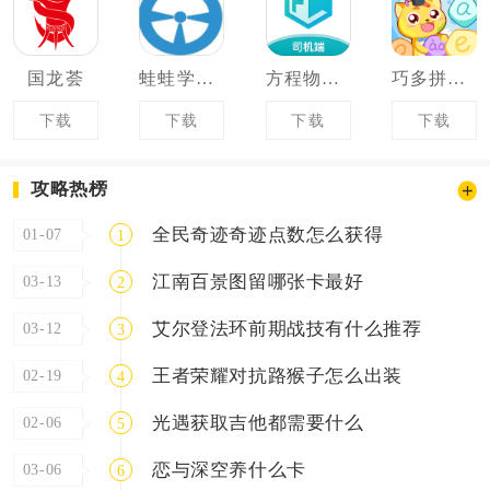
国龙荟
蛙蛙学车顾问
方程物流司机端
巧多拼音学习软件
下载
下载
下载
下载
攻略热榜
全民奇迹奇迹点数怎么获得
01-07
1
江南百景图留哪张卡最好
03-13
2
艾尔登法环前期战技有什么推荐
03-12
3
王者荣耀对抗路猴子怎么出装
02-19
4
光遇获取吉他都需要什么
02-06
5
恋与深空养什么卡
03-06
6