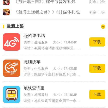
【放开那三国2】端午节普发礼包
剩余：0份
《航海王强者之路》》6月媒体礼包
剩余：0份
最新上架
4g网络电话
下载
类型：生活服务
大小：43.84MB
详情：4g网络电话依托移动数据、无线网络搭建低成本语音通话通道，适配2G至5G全网...
跑腿快车
下载
类型：生活服务
大小：57.43MB
详情：跑腿快车主打乡镇及下沉市场的即时生活服务，集外卖订餐、同城跑腿、代购代取于一...
地铁查询宝
下载
类型：地图导航
大小：25.18MB
详情：地铁查询宝覆盖全国三十余座城市轨道交通数据，专为日常通勤、异地出行人群打造轻...