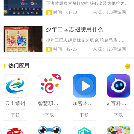
王者荣耀盘古吊打铠的核心出装为抵抗之靴、暗影战斧、末世、冰痕之握、暴烈之甲与...
时间：01-10
来源：123手游网
少年三国志翅膀用什么
少年三国志翅膀优先选琉金/暗金品质，输出带制电风雷翼、辅助用幻翼金蝉闪、通用...
时间：12-26
来源：123手游网
热门应用
云上靖州
智慧职教云
加密本地视频播放器
ai百科小能手
下载
下载
下载
下载