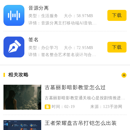
音源分离
下载
类型：生活服务
大小：58.97MB
详情：音源分离主打移动端AI音轨拆分，专门解决混合音频人声、伴奏、乐器声部混杂难提...
签名
下载
类型：办公学习
大小：72.95MB
详情：签名整合艺术签名设计与合规电子签署两大核心板块，覆盖日常美化签名、商务文件签...
相关攻略
古墓丽影暗影教堂怎么过
古墓丽影暗影教堂通关核心是按剧情推进，解开死亡祷告室的光线反射谜题，依次激活...
时间：02-19
来源：123手游网
王者荣耀盘古吊打铠怎么出装